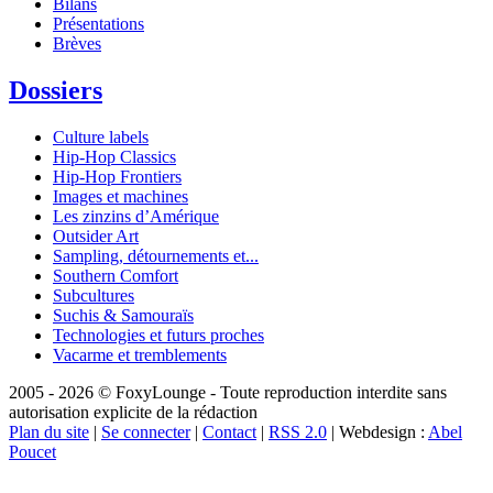
Bilans
Présentations
Brèves
Dossiers
Culture labels
Hip-Hop Classics
Hip-Hop Frontiers
Images et machines
Les zinzins d’Amérique
Outsider Art
Sampling, détournements et...
Southern Comfort
Subcultures
Suchis & Samouraïs
Technologies et futurs proches
Vacarme et tremblements
2005 - 2026 © FoxyLounge - Toute reproduction interdite sans
autorisation explicite de la rédaction
Plan du site
|
Se connecter
|
Contact
|
RSS 2.0
| Webdesign :
Abel
Poucet