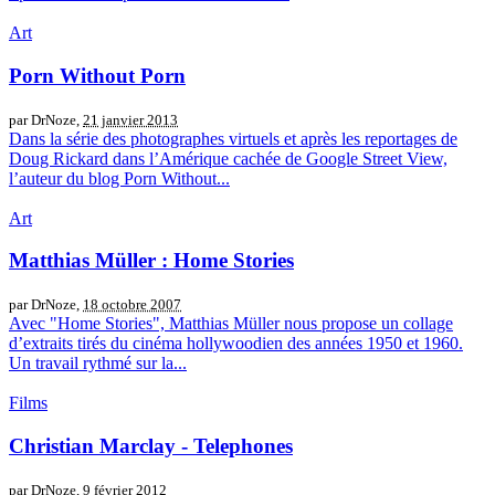
Art
Porn Without Porn
par DrNoze,
21 janvier 2013
Dans la série des photographes virtuels et après les reportages de
Doug Rickard dans l’Amérique cachée de Google Street View,
l’auteur du blog Porn Without...
Art
Matthias Müller : Home Stories
par DrNoze,
18 octobre 2007
Avec "Home Stories", Matthias Müller nous propose un collage
d’extraits tirés du cinéma hollywoodien des années 1950 et 1960.
Un travail rythmé sur la...
Films
Christian Marclay - Telephones
par DrNoze,
9 février 2012