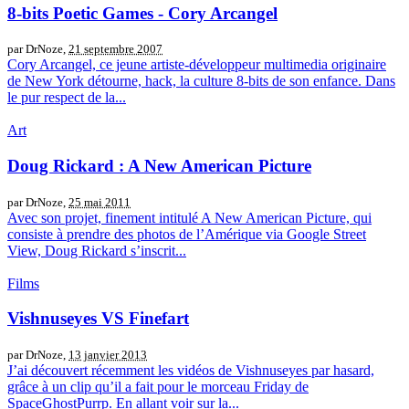
8-bits Poetic Games - Cory Arcangel
par DrNoze,
21 septembre 2007
Cory Arcangel, ce jeune artiste-développeur multimedia originaire
de New York détourne, hack, la culture 8-bits de son enfance. Dans
le pur respect de la...
Art
Doug Rickard : A New American Picture
par DrNoze,
25 mai 2011
Avec son projet, finement intitulé A New American Picture, qui
consiste à prendre des photos de l’Amérique via Google Street
View, Doug Rickard s’inscrit...
Films
Vishnuseyes VS Finefart
par DrNoze,
13 janvier 2013
J’ai découvert récemment les vidéos de Vishnuseyes par hasard,
grâce à un clip qu’il a fait pour le morceau Friday de
SpaceGhostPurrp. En allant voir sur la...