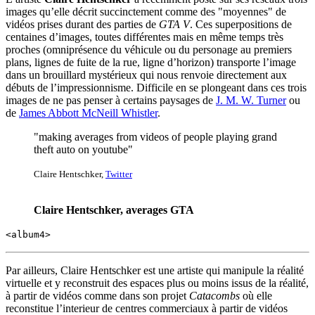
images qu’elle décrit succinctement comme des "moyennes" de
vidéos prises durant des parties de
GTA V
. Ces superpositions de
centaines d’images, toutes différentes mais en même temps très
proches (omniprésence du véhicule ou du personage au premiers
plans, lignes de fuite de la rue, ligne d’horizon) transporte l’image
dans un brouillard mystérieux qui nous renvoie directement aux
débuts de l’impressionnisme. Difficile en se plongeant dans ces trois
images de ne pas penser à certains paysages de
J. M. W. Turner
ou
de
James Abbott McNeill Whistler
.
"making averages from videos of people playing grand
theft auto on youtube"
Claire Hentschker,
Twitter
Claire Hentschker, averages GTA
<album4>
Par ailleurs, Claire Hentschker est une artiste qui manipule la réalité
virtuelle et y reconstruit des espaces plus ou moins issus de la réalité,
à partir de vidéos comme dans son projet
Catacombs
où elle
reconstitue l’interieur de centres commerciaux à partir de vidéos