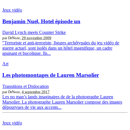
Jeux vidéo
Benjamin Nuel, Hotel épisode un
David Lynch meets Counter Strike
par DrNoze,
29 novembre 2009
"Terroriste et anti-terroriste, figures archétypales du jeu vidéo de
guerre actuel, sont isolés dans un hôtel magnifique, un cadre
apaisant et bucolique. Ils...
Art
Les photomontages de Lauren Marsolier
Transitions et Dislocation
par DrNoze,
4 septembre 2017
Les no man’s lands imaginaires de de la photographe Lauren
Marsolier. La photographe Lauren Marsolier compose des images
dépourvues de vie aux accents...
Jeux vidéo