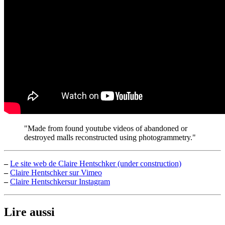
"Made from found youtube videos of abandoned or
destroyed malls reconstructed using photogrammetry."
–
Le site web de Claire Hentschker (under construction)
–
Claire Hentschker sur Vimeo
–
Claire Hentschkersur Instagram
Lire aussi