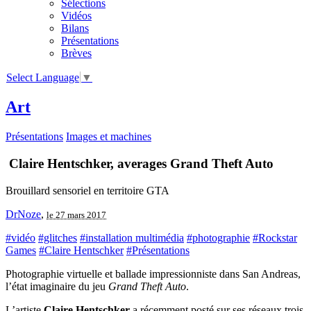
Sélections
Vidéos
Bilans
Présentations
Brèves
Select Language
▼
Art
Présentations
Images et machines
Claire Hentschker, averages Grand Theft Auto
Brouillard sensoriel en territoire GTA
DrNoze
,
le 27 mars 2017
#vidéo
#glitches
#installation multimédia
#photographie
#Rockstar
Games
#Claire Hentschker
#Présentations
Photographie virtuelle et ballade impressionniste dans San Andreas,
l’état imaginaire du jeu
Grand Theft Auto
.
L’artiste
Claire Hentschker
a récemment posté sur ses réseaux trois