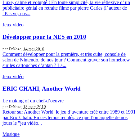
Luxe, calme et volupté ! En toute simplicité, la vie réflexive d’ un
publicitaire génial en retraite filmé par pierre Carles (l’ auteur de
"Pas vu, pas...
Jeux vidéo
Développer pour la NES en 2010
par DrNoze,
14 mai 2010
Comment développer pour la première, et très culte, console de
salon de Nintendo, de nos jour ? Comment graver son homebrew
sur les cartouches d’antan ? La...
Jeux vidéo
ERIC CHAHI, Another World
Le making of du chef-d’oeuvre
par DrNoze,
18 mars 2010
Retour sur Another World, le jeu d’aventure créé entre 1989 et 1991
par Eric Chahi. En ces temps reculés, ce que l’on appelle de nos
jours le "jeu vidéo...
Musique