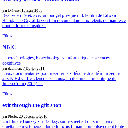
par DrNoze,
15 mars 2011
Réalisé en 1959, avec un budget presque nul, le film de Edward
Bland, The Cry of Jazz est un documentaire aux relents de manifeste
dont la forme s’inspire...
Films
NBIC
nanotechnologies, biotechnologies, informatique et sciences
cognitives
par daamien,
7 février 2011
Deux documentaires pour mesurer la sidérante dualité intrinsèque
aux N.B.I.C. Le silence des nanos, un documentaire critique de
Julien Colin (2005) :...
Films
exit through the gift shop
par Pierlo,
20 décembre 2010
Un film de Banksy sur Banksy, sur le street art ou sur Thierry
Guetta, ce mystérieux allumé français filmant compulsivement toute