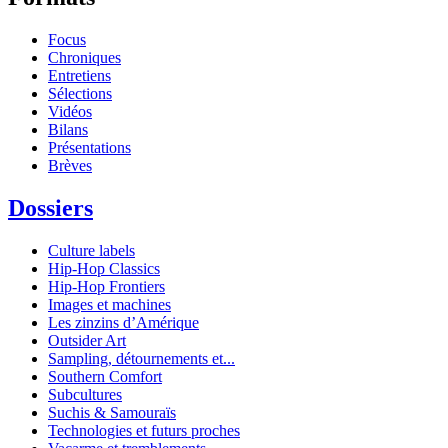
Focus
Chroniques
Entretiens
Sélections
Vidéos
Bilans
Présentations
Brèves
Dossiers
Culture labels
Hip-Hop Classics
Hip-Hop Frontiers
Images et machines
Les zinzins d’Amérique
Outsider Art
Sampling, détournements et...
Southern Comfort
Subcultures
Suchis & Samouraïs
Technologies et futurs proches