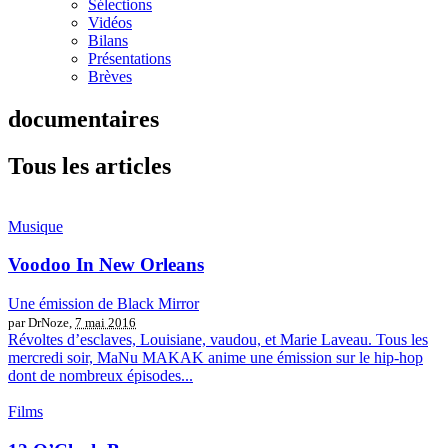
Sélections
Vidéos
Bilans
Présentations
Brèves
documentaires
Tous les articles
Musique
Voodoo In New Orleans
Une émission de Black Mirror
par DrNoze,
7 mai 2016
Révoltes d’esclaves, Louisiane, vaudou, et Marie Laveau. Tous les
mercredi soir, MaNu MAKAK anime une émission sur le hip-hop
dont de nombreux épisodes...
Films