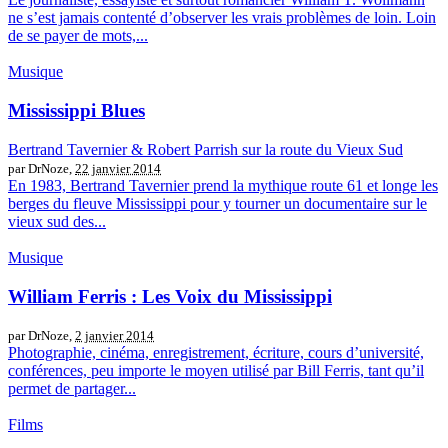
ne s’est jamais contenté d’observer les vrais problèmes de loin. Loin
de se payer de mots,...
Musique
Mississippi Blues
Bertrand Tavernier & Robert Parrish sur la route du Vieux Sud
par DrNoze,
22 janvier 2014
En 1983, Bertrand Tavernier prend la mythique route 61 et longe les
berges du fleuve Mississippi pour y tourner un documentaire sur le
vieux sud des...
Musique
William Ferris : Les Voix du Mississippi
par DrNoze,
2 janvier 2014
Photographie, cinéma, enregistrement, écriture, cours d’université,
conférences, peu importe le moyen utilisé par Bill Ferris, tant qu’il
permet de partager...
Films