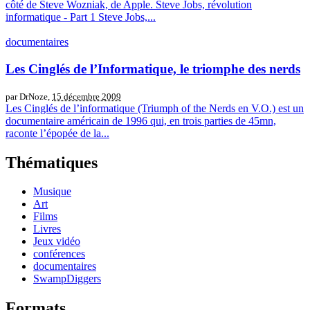
côté de Steve Wozniak, de Apple. Steve Jobs, révolution
informatique - Part 1 Steve Jobs,...
documentaires
Les Cinglés de l’Informatique, le triomphe des nerds
par DrNoze,
15 décembre 2009
Les Cinglés de l’informatique (Triumph of the Nerds en V.O.) est un
documentaire américain de 1996 qui, en trois parties de 45mn,
raconte l’épopée de la...
Thématiques
Musique
Art
Films
Livres
Jeux vidéo
conférences
documentaires
SwampDiggers
Formats