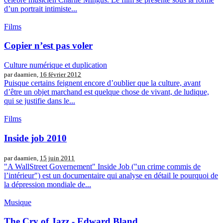
d’un portrait intimiste...
Films
Copier n’est pas voler
Culture numérique et duplication
par daamien,
16 février 2012
Puisque certains feignent encore d’oublier que la culture, avant
d’être un objet marchand est quelque chose de vivant, de ludique,
qui se justifie dans le...
Films
Inside job 2010
par daamien,
15 juin 2011
"A WallStreet Governement" Inside Job ("un crime commis de
l’intérieur") est un documentaire qui analyse en détail le pourquoi de
la dépression mondiale de...
Musique
The Cry of Jazz - Edward Bland