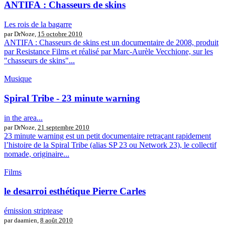
ANTIFA : Chasseurs de skins
Les rois de la bagarre
par DrNoze,
15 octobre 2010
ANTIFA : Chasseurs de skins est un documentaire de 2008, produit
par Resistance Films et réalisé par Marc-Aurèle Vecchione, sur les
"chasseurs de skins"...
Musique
Spiral Tribe - 23 minute warning
in the area...
par DrNoze,
21 septembre 2010
23 minute warning est un petit documentaire retraçant rapidement
l’histoire de la Spiral Tribe (alias SP 23 ou Network 23), le collectif
nomade, originaire...
Films
le desarroi esthétique Pierre Carles
émission striptease
par daamien,
8 août 2010