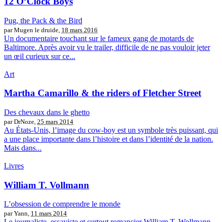
12 O’Clock Boys
Pug, the Pack & the Bird
par Mugen le druide,
18 mars 2016
Un documentaire touchant sur le fameux gang de motards de
Baltimore. Après avoir vu le trailer, difficile de ne pas vouloir jeter
un œil curieux sur ce...
Art
Martha Camarillo & the riders of Fletcher Street
Des chevaux dans le ghetto
par DrNoze,
25 mars 2014
Au États-Unis, l’image du cow-boy est un symbole très puissant, qui
a une place importante dans l’histoire et dans l’identité de la nation.
Mais dans...
Livres
William T. Vollmann
L’obsession de comprendre le monde
par Yann,
11 mars 2014
Le journaliste, essayiste et surtout romancier William T. Wollmann