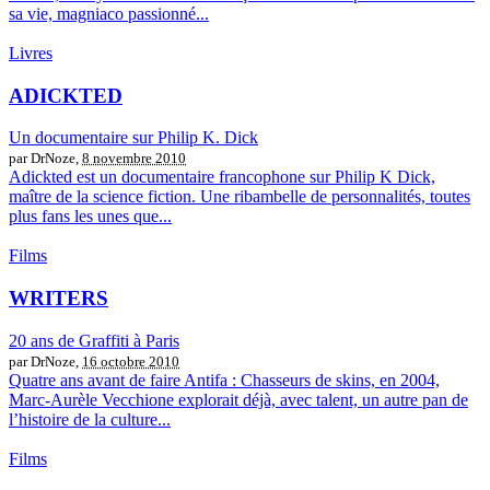
sa vie, magniaco passionné...
Livres
ADICKTED
Un documentaire sur Philip K. Dick
par DrNoze,
8 novembre 2010
Adickted est un documentaire francophone sur Philip K Dick,
maître de la science fiction. Une ribambelle de personnalités, toutes
plus fans les unes que...
Films
WRITERS
20 ans de Graffiti à Paris
par DrNoze,
16 octobre 2010
Quatre ans avant de faire Antifa : Chasseurs de skins, en 2004,
Marc-Aurèle Vecchione explorait déjà, avec talent, un autre pan de
l’histoire de la culture...
Films