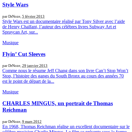
Style Wars
par DrNoze,
5 février 2013
Style Wars est un documentaire réalisé par Tony Silver avec l’aide
de Henry Chalfant, l’auteur des célèbres livres Subway Art et
Spraycan Art, sur...
Musique
Flyin’ Cut Sleeves
par DrNoze,
29 janvier 2013
Comme nous le résume Jeff Chang dans son livre Can’t Stop Won’t
Stop, l’histoire des gangs du South Bronx au cours des années 70
est le point de départ de la...
Musique
CHARLES MINGUS, un portrait de Thomas
Reichman
par DrNoze,
9 mars 2012
En 1968, Thomas Reichman réalise un excellent documentaire sur le
célèbre musicien Charlie Mingus. Le film se présente sous la forme