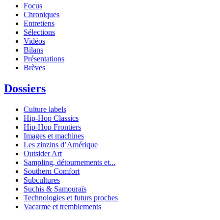
Focus
Chroniques
Entretiens
Sélections
Vidéos
Bilans
Présentations
Brèves
Dossiers
Culture labels
Hip-Hop Classics
Hip-Hop Frontiers
Images et machines
Les zinzins d’Amérique
Outsider Art
Sampling, détournements et...
Southern Comfort
Subcultures
Suchis & Samouraïs
Technologies et futurs proches
Vacarme et tremblements