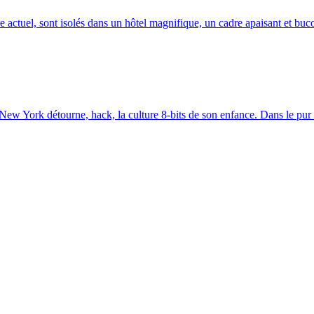
re actuel, sont isolés dans un hôtel magnifique, un cadre apaisant et bucol
ew York détourne, hack, la culture 8-bits de son enfance. Dans le pur r