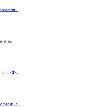
récemment...
 et, au...
produit CD...
euvre de la...