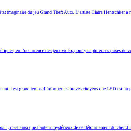
’état imaginaire du jeu Grand Theft Auto. L’artiste Claire Hentschker a 
riques, en l’occurrence des jeux vidéo, pour y capturer ses prises de vue
tenant il est grand temps d’informer les braves citoyens que LSD est un 
oil", c’est ainsi que l’auteur mystérieux de ce détournement du chef d’o