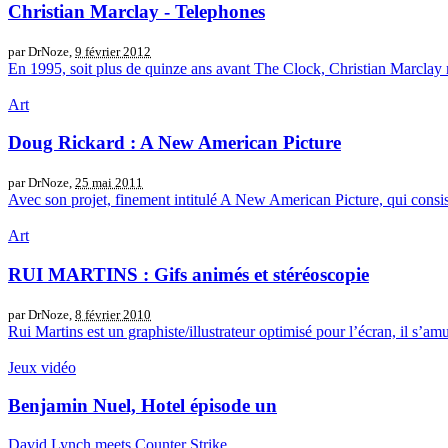
Christian Marclay - Telephones
par DrNoze,
9 février 2012
En 1995, soit plus de quinze ans avant The Clock, Christian Marclay réal
Art
Doug Rickard : A New American Picture
par DrNoze,
25 mai 2011
Avec son projet, finement intitulé A New American Picture, qui consi
Art
RUI MARTINS : Gifs animés et stéréoscopie
par DrNoze,
8 février 2010
Rui Martins est un graphiste/illustrateur optimisé pour l’écran, il s’amus
Jeux vidéo
Benjamin Nuel, Hotel épisode un
David Lynch meets Counter Strike