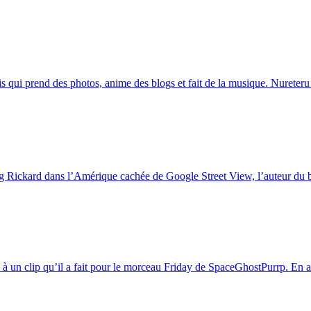
onais qui prend des photos, anime des blogs et fait de la musique. Nure
oug Rickard dans l’Amérique cachée de Google Street View, l’auteur du 
 un clip qu’il a fait pour le morceau Friday de SpaceGhostPurrp. En alla