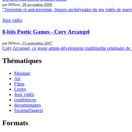
par DrNoze,
29 novembre 2009
"Terroriste et anti-terroriste, figures archétypales du jeu vidéo de guer
Jeux vidéo
8-bits Poetic Games - Cory Arcangel
par DrNoze,
21 septembre 2007
Cory Arcangel, ce jeune artiste-développeur multimedia originaire de N
Thématiques
Musique
Art
Films
Livres
Jeux vidéo
conférences
documentaires
SwampDiggers
Formats