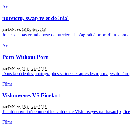
Art
nureteru, swap tv et de !nial
par DrNoze,
18 février 2013
Je ne sais pas grand chose de nureteru. Il s’agirait à priori d’un jap
Art
Porn Without Porn
par DrNoze,
21 janvier 2013
Dans la série des photographes virtuels et après les reportages de D
Films
Vishnuseyes VS Finefart
par DrNoze,
13 janvier 2013
J’ai découvert récemment les vidéos de Vishnuseyes par hasard, grâce à
Films