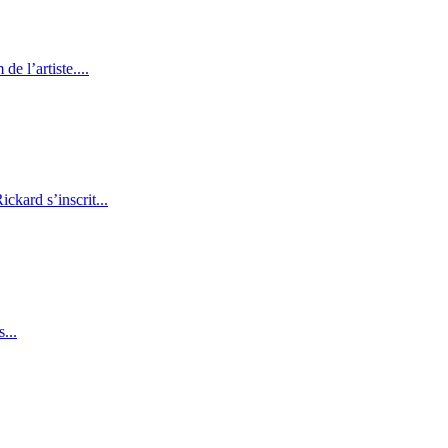
e l’artiste....
kard s’inscrit...
...