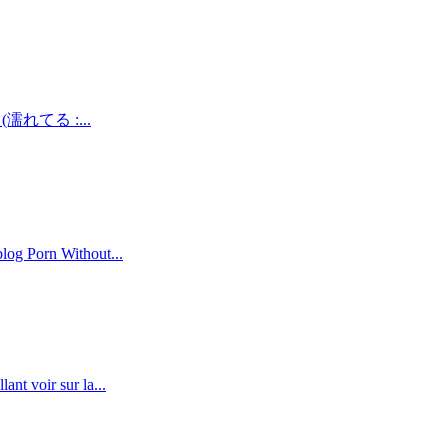
teru (濡れてる :...
blog Porn Without...
nt voir sur la...