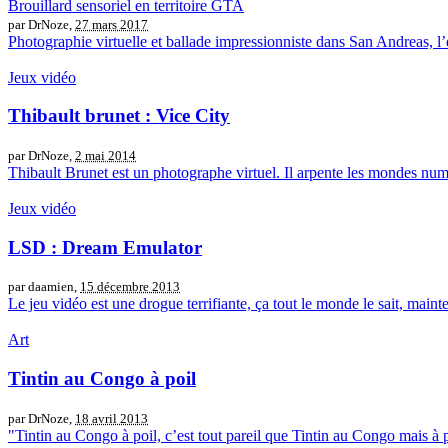
Brouillard sensoriel en territoire GTA
par DrNoze,
27 mars 2017
Photographie virtuelle et ballade impressionniste dans San Andreas, l
Jeux vidéo
Thibault brunet : Vice City
par DrNoze,
2 mai 2014
Thibault Brunet est un photographe virtuel. Il arpente les mondes numé
Jeux vidéo
LSD : Dream Emulator
par daamien,
15 décembre 2013
Le jeu vidéo est une drogue terrifiante, ça tout le monde le sait, main
Art
Tintin au Congo à poil
par DrNoze,
18 avril 2013
"Tintin au Congo à poil, c’est tout pareil que Tintin au Congo mais à p