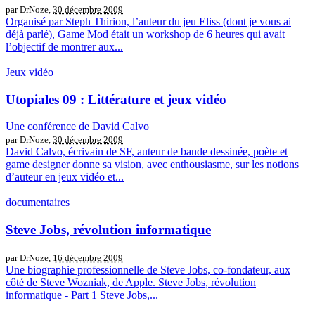
par DrNoze,
30 décembre 2009
Organisé par Steph Thirion, l’auteur du jeu Eliss (dont je vous ai
déjà parlé), Game Mod était un workshop de 6 heures qui avait
l’objectif de montrer aux...
Jeux vidéo
Utopiales 09 : Littérature et jeux vidéo
Une conférence de David Calvo
par DrNoze,
30 décembre 2009
David Calvo, écrivain de SF, auteur de bande dessinée, poète et
game designer donne sa vision, avec enthousiasme, sur les notions
d’auteur en jeux vidéo et...
documentaires
Steve Jobs, révolution informatique
par DrNoze,
16 décembre 2009
Une biographie professionnelle de Steve Jobs, co-fondateur, aux
côté de Steve Wozniak, de Apple. Steve Jobs, révolution
informatique - Part 1 Steve Jobs,...