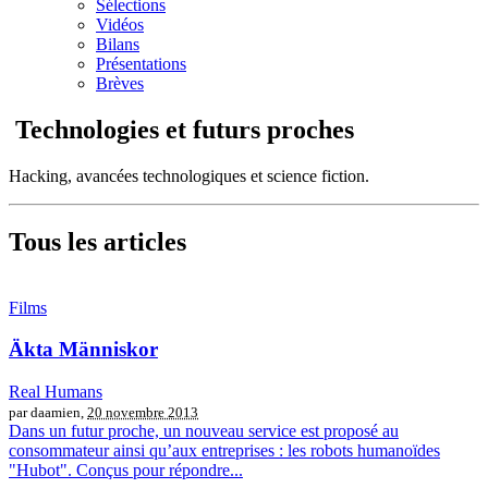
Sélections
Vidéos
Bilans
Présentations
Brèves
Technologies et futurs proches
Hacking, avancées technologiques et science fiction.
Tous les articles
Films
Äkta Människor
Real Humans
par daamien,
20 novembre 2013
Dans un futur proche, un nouveau service est proposé au
consommateur ainsi qu’aux entreprises : les robots humanoïdes
"Hubot". Conçus pour répondre...