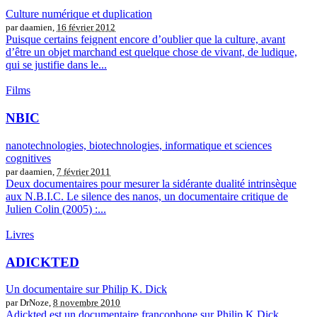
Culture numérique et duplication
par daamien,
16 février 2012
Puisque certains feignent encore d’oublier que la culture, avant
d’être un objet marchand est quelque chose de vivant, de ludique,
qui se justifie dans le...
Films
NBIC
nanotechnologies, biotechnologies, informatique et sciences
cognitives
par daamien,
7 février 2011
Deux documentaires pour mesurer la sidérante dualité intrinsèque
aux N.B.I.C. Le silence des nanos, un documentaire critique de
Julien Colin (2005) :...
Livres
ADICKTED
Un documentaire sur Philip K. Dick
par DrNoze,
8 novembre 2010
Adickted est un documentaire francophone sur Philip K Dick,