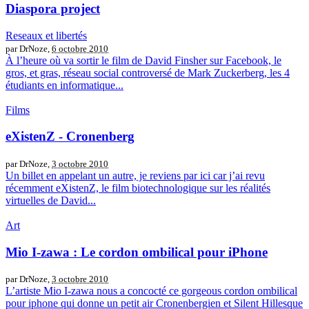
Diaspora project
Reseaux et libertés
par DrNoze,
6 octobre 2010
À l’heure où va sortir le film de David Finsher sur Facebook, le
gros, et gras, réseau social controversé de Mark Zuckerberg, les 4
étudiants en informatique...
Films
eXistenZ - Cronenberg
par DrNoze,
3 octobre 2010
Un billet en appelant un autre, je reviens par ici car j’ai revu
récemment eXistenZ, le film biotechnologique sur les réalités
virtuelles de David...
Art
Mio I-zawa : Le cordon ombilical pour iPhone
par DrNoze,
3 octobre 2010
L’artiste Mio I-zawa nous a concocté ce gorgeous cordon ombilical
pour iphone qui donne un petit air Cronenbergien et Silent Hillesque