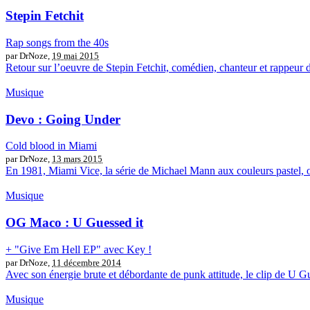
Stepin Fetchit
Rap songs from the 40s
par DrNoze,
19 mai 2015
Retour sur l’oeuvre de Stepin Fetchit, comédien, chanteur et rappeur
Musique
Devo : Going Under
Cold blood in Miami
par DrNoze,
13 mars 2015
En 1981, Miami Vice, la série de Michael Mann aux couleurs pastel, off
Musique
OG Maco : U Guessed it
+ "Give Em Hell EP" avec Key !
par DrNoze,
11 décembre 2014
Avec son énergie brute et débordante de punk attitude, le clip de U G
Musique