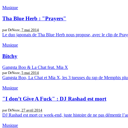
Musique
Tha Blue Herb : "Prayers"
par DrNoze,
7 mai 2014
Le duo japonais de Tha Blue Herb nous propose, avec le clip de Prayer
Musique
Bitchy
Gangsta Boo & La Chat feat. Mia X
par DrNoze,
5 mai 2014
Gangsta Boo, La Chat et Mia X, les 3 tueuses du rap de Memphis plus o
Musique
"I don’t Give A Fuck" : DJ Rashad est mort
par DrNoze,
27 avril 2014
DJ Rashad est mort ce week-end, juste histoire de ne pas démentir l’ad
Musique