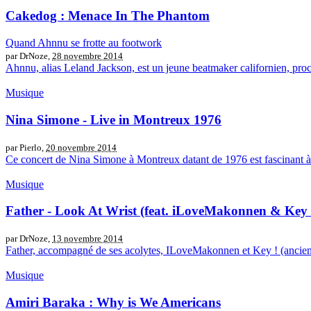
Cakedog : Menace In The Phantom
Quand Ahnnu se frotte au footwork
par DrNoze,
28 novembre 2014
Ahnnu, alias Leland Jackson, est un jeune beatmaker californien, proc
Musique
Nina Simone - Live in Montreux 1976
par Pierlo,
20 novembre 2014
Ce concert de Nina Simone à Montreux datant de 1976 est fascinant à re
Musique
Father - Look At Wrist (feat. iLoveMakonnen & Key 
par DrNoze,
13 novembre 2014
Father, accompagné de ses acolytes, ILoveMakonnen et Key ! (ancien 
Musique
Amiri Baraka : Why is We Americans