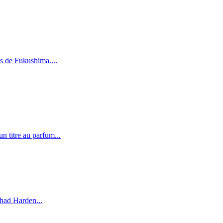
es de Fukushima....
n titre au parfum...
shad Harden...