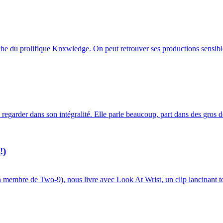
he du prolifique Knxwledge. On peut retrouver ses productions sensible
garder dans son intégralité. Elle parle beaucoup, part dans des gros dél
!)
membre de Two-9), nous livre avec Look At Wrist, un clip lancinant to