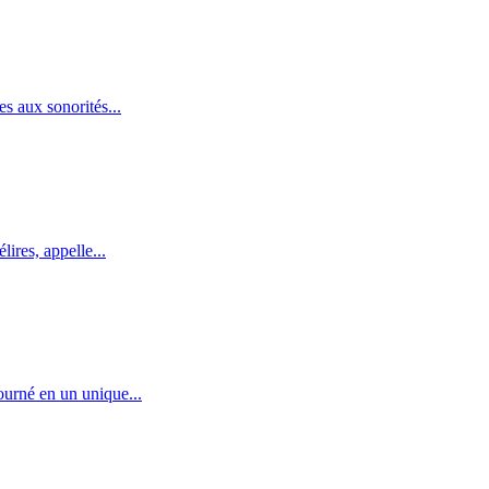
s aux sonorités...
ires, appelle...
urné en un unique...