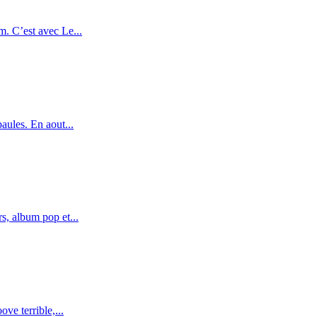
. C’est avec Le...
aules. En aout...
s, album pop et...
ve terrible,...