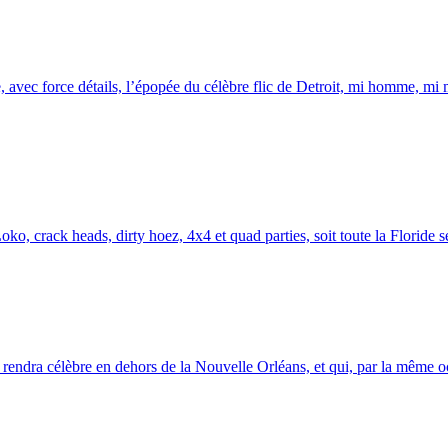
 avec force détails, l’épopée du célèbre flic de Detroit, mi homme, mi m
oko, crack heads, dirty hoez, 4x4 et quad parties, soit toute la Floride se
rendra célèbre en dehors de la Nouvelle Orléans, et qui, par la même oc