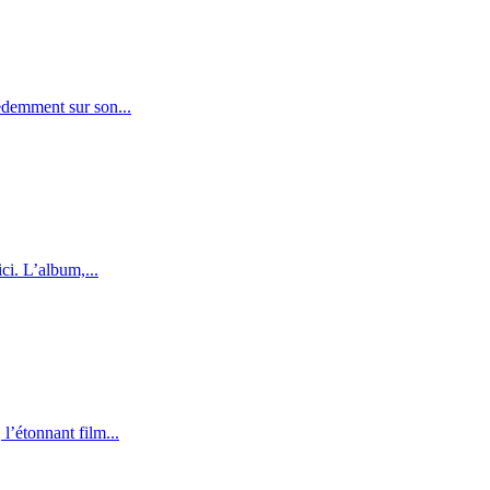
édemment sur son...
ci. L’album,...
l’étonnant film...