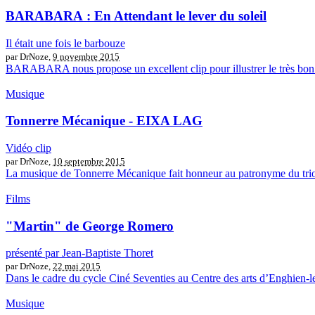
BARABARA : En Attendant le lever du soleil
Il était une fois le barbouze
par DrNoze,
9 novembre 2015
BARABARA nous propose un excellent clip pour illustrer le très bon E
Musique
Tonnerre Mécanique - EIXA LAG
Vidéo clip
par DrNoze,
10 septembre 2015
La musique de Tonnerre Mécanique fait honneur au patronyme du trio mar
Films
"Martin" de George Romero
présenté par Jean-Baptiste Thoret
par DrNoze,
22 mai 2015
Dans le cadre du cycle Ciné Seventies au Centre des arts d’Enghien-le
Musique