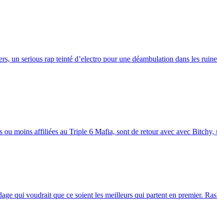
s, un serious rap teinté d’electro pour une déambulation dans les ruin
u moins affiliées au Triple 6 Mafia, sont de retour avec avec Bitchy, u
age qui voudrait que ce soient les meilleurs qui partent en premier. Ra