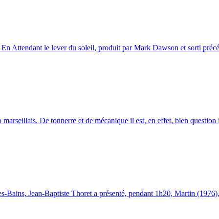
n Attendant le lever du soleil, produit par Mark Dawson et sorti préc
seillais. De tonnerre et de mécanique il est, en effet, bien question i
s-Bains, Jean-Baptiste Thoret a présenté, pendant 1h20, Martin (1976), 