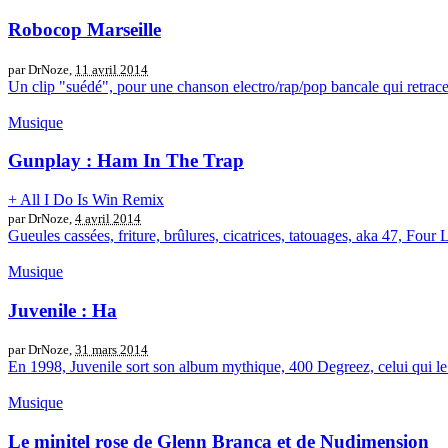
Robocop Marseille
par DrNoze,
11 avril 2014
Un clip "suédé", pour une chanson electro/rap/pop bancale qui retrace,
Musique
Gunplay : Ham In The Trap
+ All I Do Is Win Remix
par DrNoze,
4 avril 2014
Gueules cassées, friture, brûlures, cicatrices, tatouages, aka 47, Four L
Musique
Juvenile : Ha
par DrNoze,
31 mars 2014
En 1998, Juvenile sort son album mythique, 400 Degreez, celui qui le 
Musique
Le minitel rose de Glenn Branca et de Nudimension