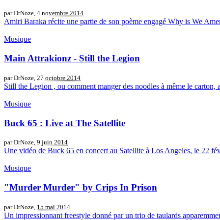
par DrNoze,
4 novembre 2014
Amiri Baraka récite une partie de son poème engagé Why is We Americ
Musique
Main Attrakionz - Still the Legion
par DrNoze,
27 octobre 2014
Still the Legion , ou comment manger des noodles à même le carton, ass
Musique
Buck 65 : Live at The Satellite
par DrNoze,
9 juin 2014
Une vidéo de Buck 65 en concert au Satellite à Los Angeles, le 22 févr
Musique
"Murder Murder" by Crips In Prison
par DrNoze,
15 mai 2014
Un impressionnant freestyle donné par un trio de taulards apparemment a