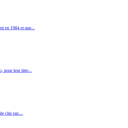
t en 1984 et que...
pour leur titre...
 clip rap....