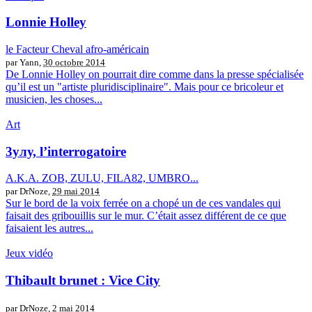
Lonnie Holley
le Facteur Cheval afro-américain
par Yann,
30 octobre 2014
De Lonnie Holley on pourrait dire comme dans la presse spécialisée
qu’il est un "artiste pluridisciplinaire". Mais pour ce bricoleur et
musicien, les choses...
Art
3улу, l’interrogatoire
A.K.A. ZOB, ZULU, FILA82, UMBRO...
par DrNoze,
29 mai 2014
Sur le bord de la voix ferrée on a chopé un de ces vandales qui
faisait des gribouillis sur le mur. C’était assez différent de ce que
faisaient les autres...
Jeux vidéo
Thibault brunet : Vice City
par DrNoze,
2 mai 2014