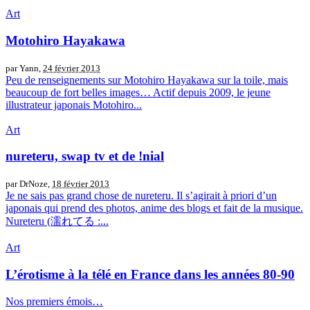
Art
Motohiro Hayakawa
par Yann,
24 février 2013
Peu de renseignements sur Motohiro Hayakawa sur la toile, mais
beaucoup de fort belles images… Actif depuis 2009, le jeune
illustrateur japonais Motohiro...
Art
nureteru, swap tv et de !nial
par DrNoze,
18 février 2013
Je ne sais pas grand chose de nureteru. Il s’agirait à priori d’un
japonais qui prend des photos, anime des blogs et fait de la musique.
Nureteru (濡れてる :...
Art
L’érotisme à la télé en France dans les années 80-90
Nos premiers émois…