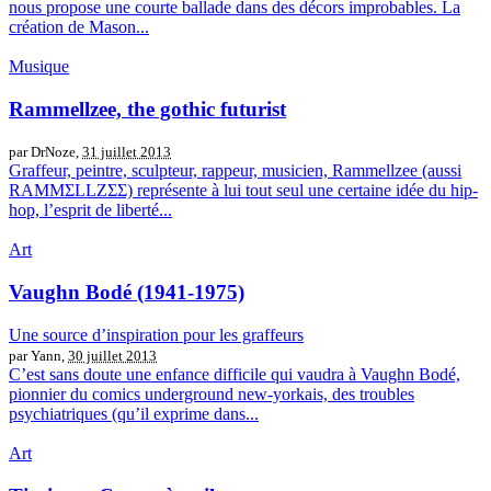
nous propose une courte ballade dans des décors improbables. La
création de Mason...
Musique
Rammellzee, the gothic futurist
par DrNoze,
31 juillet 2013
Graffeur, peintre, sculpteur, rappeur, musicien, Rammellzee (aussi
RAMMΣLLZΣΣ) représente à lui tout seul une certaine idée du hip-
hop, l’esprit de liberté...
Art
Vaughn Bodé (1941-1975)
Une source d’inspiration pour les graffeurs
par Yann,
30 juillet 2013
C’est sans doute une enfance difficile qui vaudra à Vaughn Bodé,
pionnier du comics underground new-yorkais, des troubles
psychiatriques (qu’il exprime dans...
Art