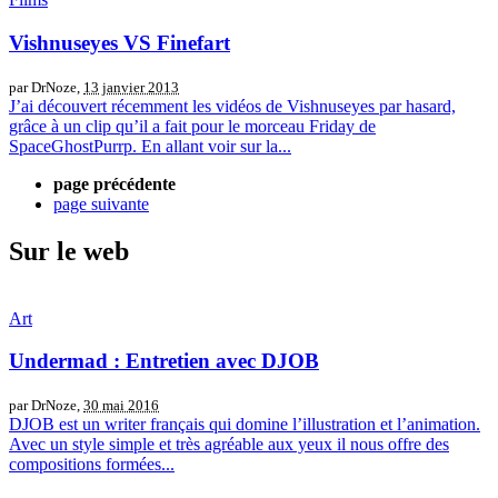
Vishnuseyes VS Finefart
par DrNoze,
13 janvier 2013
J’ai découvert récemment les vidéos de Vishnuseyes par hasard,
grâce à un clip qu’il a fait pour le morceau Friday de
SpaceGhostPurrp. En allant voir sur la...
page précédente
page suivante
Sur le web
Art
Undermad : Entretien avec DJOB
par DrNoze,
30 mai 2016
DJOB est un writer français qui domine l’illustration et l’animation.
Avec un style simple et très agréable aux yeux il nous offre des
compositions formées...