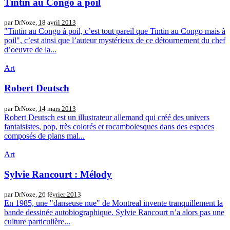
Tintin au Congo à poil
par DrNoze,
18 avril 2013
"Tintin au Congo à poil, c’est tout pareil que Tintin au Congo mais à
poil", c’est ainsi que l’auteur mystérieux de ce détournement du chef
d’oeuvre de la...
Art
Robert Deutsch
par DrNoze,
14 mars 2013
Robert Deutsch est un illustrateur allemand qui créé des univers
fantaisistes, pop, très colorés et rocambolesques dans des espaces
composés de plans mal...
Art
Sylvie Rancourt : Mélody
par DrNoze,
26 février 2013
En 1985, une "danseuse nue" de Montreal invente tranquillement la
bande dessinée autobiographique. Sylvie Rancourt n’a alors pas une
culture particulière...