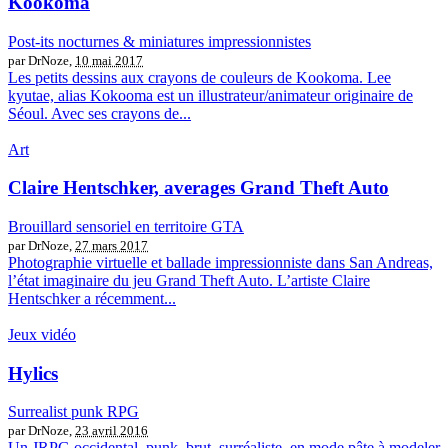
Kookoma
Post-its nocturnes & miniatures impressionnistes
par DrNoze,
10 mai 2017
Les petits dessins aux crayons de couleurs de Kookoma. Lee
kyutae, alias Kokooma est un illustrateur/animateur originaire de
Séoul. Avec ses crayons de...
Art
Claire Hentschker, averages Grand Theft Auto
Brouillard sensoriel en territoire GTA
par DrNoze,
27 mars 2017
Photographie virtuelle et ballade impressionniste dans San Andreas,
l’état imaginaire du jeu Grand Theft Auto. L’artiste Claire
Hentschker a récemment...
Jeux vidéo
Hylics
Surrealist punk RPG
par DrNoze,
23 avril 2016
Un JRPG occidental, punk, brut, surréaliste, en mode pâte à modeler