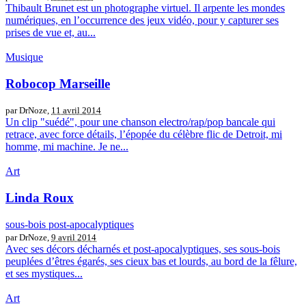
Thibault Brunet est un photographe virtuel. Il arpente les mondes
numériques, en l’occurrence des jeux vidéo, pour y capturer ses
prises de vue et, au...
Musique
Robocop Marseille
par DrNoze,
11 avril 2014
Un clip "suédé", pour une chanson electro/rap/pop bancale qui
retrace, avec force détails, l’épopée du célèbre flic de Detroit, mi
homme, mi machine. Je ne...
Art
Linda Roux
sous-bois post-apocalyptiques
par DrNoze,
9 avril 2014
Avec ses décors décharnés et post-apocalyptiques, ses sous-bois
peuplées d’êtres égarés, ses cieux bas et lourds, au bord de la fêlure,
et ses mystiques...
Art