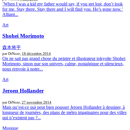
’When I was a kid my father would say, if you get lost, don’t look
for me. Stay there. Stay there and I will find you. He’s gone now.’
Alliant...
Art
Shohei Morimoto
森本将平
par DrNoze,
18 décembre 2014
On ne sait pas grand chose du peintre et illustrateur tokyoïte Shohei
Morimoto, sinon que son univers, calme, nostalgique et silencieux,
nous renvoie à notre...
Art
Jeroen Hollander
par DrNoze,
27 novembre 2014
Mais qu’est-ce qui peut bien pousser Jeroen Hollander à dessiner, à
longueur de journées, des plans de métro imaginaires pour des villes
qui n’existent pas ?...
Musique