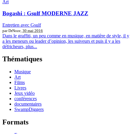
Art
Bogashi : Gsulf MODERNE JAZZ
Entretien avec Gsulf
par DrNoze,
30 mai 2016
Dans le graffiti, un peu comme en musique, en matière de style, il y
a les meneurs ou leader d’opinion, les suiveurs et puis il y a les
défricheurs, plus...
Thématiques
Musique
Art
Films
Livres
Jeux vidéo
conférences
documentaires
SwampDiggers
Formats