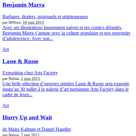
Benjamin Marra
Barbares, dealers, poignards et stripteaseuses
par DrNoze,
10 juin 2015
Avec ses illustrations faussement naïves et ses comics déjantés,
Benjamin Marra s’amuse avec la culture populaire et nos souvenirs
d’adolescence. Avec son...
Art
Lasse & Russe
Exposition chez Arts Factory
par Naïma,
2 juin 2015
Une belle sélection d’oeuvres signées Lasse & Russe sera exposée
jusqu’au 30 juillet à la galerie d’art parisienne Arts Factory dans le
cadre de leurs...
Art
Hurry Up and Wait
de Maira Kalman et Daniel Handler
par Naïma,
7 mai 2015