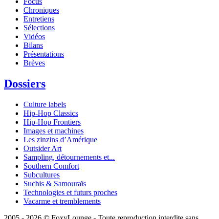
Focus
Chroniques
Entretiens
Sélections
Vidéos
Bilans
Présentations
Brèves
Dossiers
Culture labels
Hip-Hop Classics
Hip-Hop Frontiers
Images et machines
Les zinzins d’Amérique
Outsider Art
Sampling, détournements et...
Southern Comfort
Subcultures
Suchis & Samouraïs
Technologies et futurs proches
Vacarme et tremblements
2005 - 2026 © FoxyLounge - Toute reproduction interdite sans