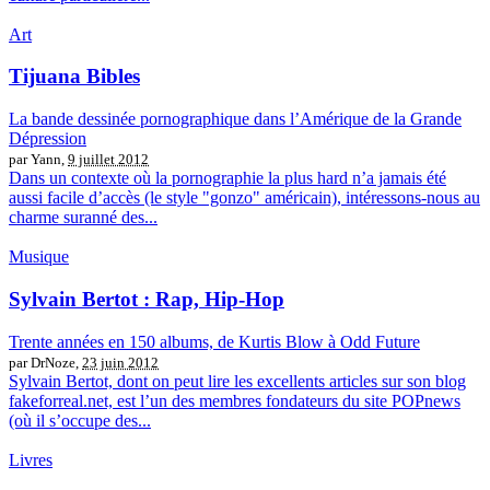
Art
Tijuana Bibles
La bande dessinée pornographique dans l’Amérique de la Grande
Dépression
par Yann,
9 juillet 2012
Dans un contexte où la pornographie la plus hard n’a jamais été
aussi facile d’accès (le style "gonzo" américain), intéressons-nous au
charme suranné des...
Musique
Sylvain Bertot : Rap, Hip-Hop
Trente années en 150 albums, de Kurtis Blow à Odd Future
par DrNoze,
23 juin 2012
Sylvain Bertot, dont on peut lire les excellents articles sur son blog
fakeforreal.net, est l’un des membres fondateurs du site POPnews
(où il s’occupe des...
Livres