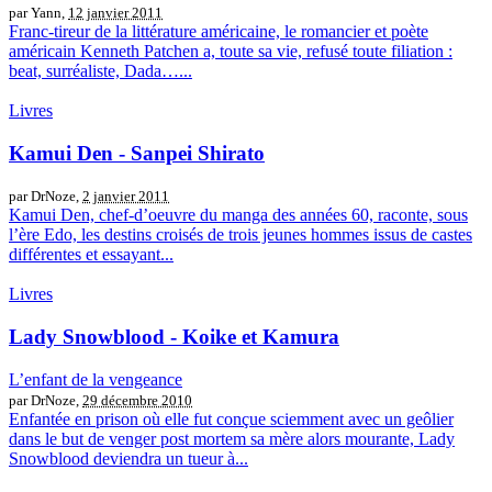
par Yann,
12 janvier 2011
Franc-tireur de la littérature américaine, le romancier et poète
américain Kenneth Patchen a, toute sa vie, refusé toute filiation :
beat, surréaliste, Dada…...
Livres
Kamui Den - Sanpei Shirato
par DrNoze,
2 janvier 2011
Kamui Den, chef-d’oeuvre du manga des années 60, raconte, sous
l’ère Edo, les destins croisés de trois jeunes hommes issus de castes
différentes et essayant...
Livres
Lady Snowblood - Koike et Kamura
L’enfant de la vengeance
par DrNoze,
29 décembre 2010
Enfantée en prison où elle fut conçue sciemment avec un geôlier
dans le but de venger post mortem sa mère alors mourante, Lady
Snowblood deviendra un tueur à...