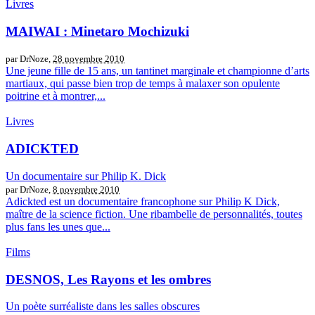
Livres
MAIWAI : Minetaro Mochizuki
par DrNoze,
28 novembre 2010
Une jeune fille de 15 ans, un tantinet marginale et championne d’arts
martiaux, qui passe bien trop de temps à malaxer son opulente
poitrine et à montrer,...
Livres
ADICKTED
Un documentaire sur Philip K. Dick
par DrNoze,
8 novembre 2010
Adickted est un documentaire francophone sur Philip K Dick,
maître de la science fiction. Une ribambelle de personnalités, toutes
plus fans les unes que...
Films
DESNOS, Les Rayons et les ombres
Un poète surréaliste dans les salles obscures