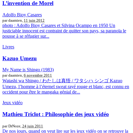
L’invention de Morel
Adolfo Bioy Casares
par daamien,
11 juin 2012
photo : Adolfo Bioy Casares et Silvina Ocampo en 1950 Un
justiciable innocent est contraint de quitter son pays, sa paranoïa le
pousse à se réfugier sur...
Livres
Kazuo Umezu
My Name is Shingo (1983)
par daamien,
6 novembre 2011
Watashi wa Shingo / わたしは真悟 / ワタシハ シンゴ Kazuo
Umezu, l’homme à l’éternel sweat rayé rouge et blanc, est connu en
occident pour être le mangaka génial de...
Jeux vidéo
Mathieu Triclot : Philosophie des jeux vidéo
par DrNoze,
24 juin 2011
De nos jours, quand on veut lire sur les jeux vidéo on se retrouve la