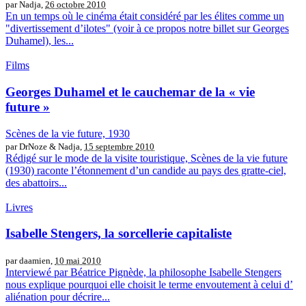
par Nadja,
26 octobre 2010
En un temps où le cinéma était considéré par les élites comme un
"divertissement d’ilotes" (voir à ce propos notre billet sur Georges
Duhamel), les...
Films
Georges Duhamel et le cauchemar de la « vie
future »
Scènes de la vie future, 1930
par DrNoze & Nadja,
15 septembre 2010
Rédigé sur le mode de la visite touristique, Scènes de la vie future
(1930) raconte l’étonnement d’un candide au pays des gratte-ciel,
des abattoirs...
Livres
Isabelle Stengers, la sorcellerie capitaliste
par daamien,
10 mai 2010
Interviewé par Béatrice Pignède, la philosophe Isabelle Stengers
nous explique pourquoi elle choisit le terme envoutement à celui d’
aliénation pour décrire...