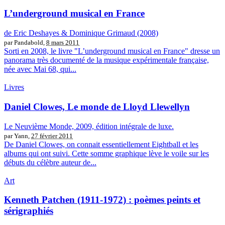
L’underground musical en France
de Eric Deshayes & Dominique Grimaud (2008)
par Pandabold,
8 mars 2011
Sorti en 2008, le livre "L’underground musical en France" dresse un
panorama très documenté de la musique expérimentale française,
née avec Mai 68, qui...
Livres
Daniel Clowes, Le monde de Lloyd Llewellyn
Le Neuvième Monde, 2009, édition intégrale de luxe.
par Yann,
27 février 2011
De Daniel Clowes, on connait essentiellement Eightball et les
albums qui ont suivi. Cette somme graphique lève le voile sur les
débuts du célèbre auteur de...
Art
Kenneth Patchen (1911-1972) : poèmes peints et
sérigraphiés