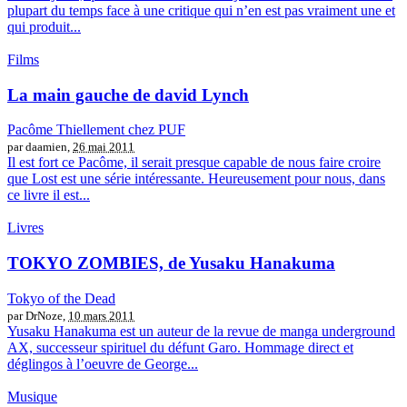
plupart du temps face à une critique qui n’en est pas vraiment une et
qui produit...
Films
La main gauche de david Lynch
Pacôme Thiellement chez PUF
par daamien,
26 mai 2011
Il est fort ce Pacôme, il serait presque capable de nous faire croire
que Lost est une série intéressante. Heureusement pour nous, dans
ce livre il est...
Livres
TOKYO ZOMBIES, de Yusaku Hanakuma
Tokyo of the Dead
par DrNoze,
10 mars 2011
Yusaku Hanakuma est un auteur de la revue de manga underground
AX, successeur spirituel du défunt Garo. Hommage direct et
déglingos à l’oeuvre de George...
Musique