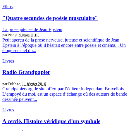
Films
"Quatre secondes de poésie musculaire"
La prose juteuse de Jean Epstein
par Nadja,
9 mars 2010
Petit aperçu de la prose nerveuse, juteuse et scientifique de Jean
Epstein à l’époque où il hésitait encore entre poésie et cinéma... Un
éloge sensuel du...
Livres
Radio Grandpapier
par DrNoze,
11 février 2010
Grandpapier.org, le site offert par l’éditeur indépendant Bruxellois
L’empoyé du moi, est un espace d’échange où des auteurs de bande
dessinée peuvent...
Livres
A cerclé. Histoire véridique d’un symbole