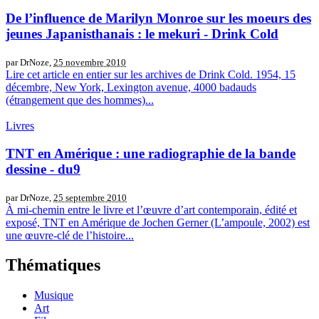
De l’influence de Marilyn Monroe sur les moeurs des
jeunes Japanisthanais : le mekuri - Drink Cold
par DrNoze,
25 novembre 2010
Lire cet article en entier sur les archives de Drink Cold. 1954, 15
décembre, New York, Lexington avenue, 4000 badauds
(étrangement que des hommes)...
Livres
TNT en Amérique : une radiographie de la bande
dessine - du9
par DrNoze,
25 septembre 2010
À mi-chemin entre le livre et l’œuvre d’art contemporain, édité et
exposé, TNT en Amérique de Jochen Gerner (L’ampoule, 2002) est
une œuvre-clé de l’histoire...
Thématiques
Musique
Art