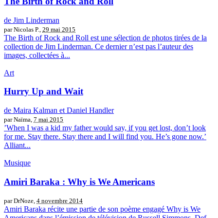
The Birth of Rock and Roll
de Jim Linderman
par Nicolas P.,
29 mai 2015
The Birth of Rock and Roll est une sélection de photos tirées de la
collection de Jim Linderman. Ce dernier n’est pas l’auteur des
images, collectées à...
Art
Hurry Up and Wait
de Maira Kalman et Daniel Handler
par Naïma,
7 mai 2015
’When I was a kid my father would say, if you get lost, don’t look
for me. Stay there. Stay there and I will find you. He’s gone now.’
Alliant...
Musique
Amiri Baraka : Why is We Americans
par DrNoze,
4 novembre 2014
Amiri Baraka récite une partie de son poème engagé Why is We
Americans dans l’émission de télévision de Russell Simmons, Def