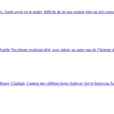
rès avoir vu le trailer, difficile de ne pas vouloir jeter un œil curieu
rèle Vecchione explorait déjà, avec talent, un autre pan de l’histoire de
Henry Chalfant, l’auteur des célèbres livres Subway Art et Spraycan Art,