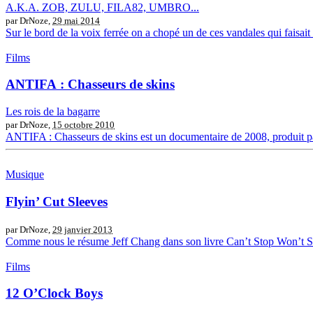
A.K.A. ZOB, ZULU, FILA82, UMBRO...
par DrNoze,
29 mai 2014
Sur le bord de la voix ferrée on a chopé un de ces vandales qui faisait de
Films
ANTIFA : Chasseurs de skins
Les rois de la bagarre
par DrNoze,
15 octobre 2010
ANTIFA : Chasseurs de skins est un documentaire de 2008, produit par
Musique
Flyin’ Cut Sleeves
par DrNoze,
29 janvier 2013
Comme nous le résume Jeff Chang dans son livre Can’t Stop Won’t Stop
Films
12 O’Clock Boys