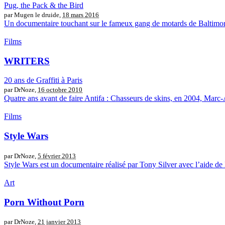
Pug, the Pack & the Bird
par Mugen le druide,
18 mars 2016
Un documentaire touchant sur le fameux gang de motards de Baltimore. Ap
Films
WRITERS
20 ans de Graffiti à Paris
par DrNoze,
16 octobre 2010
Quatre ans avant de faire Antifa : Chasseurs de skins, en 2004, Marc-Au
Films
Style Wars
par DrNoze,
5 février 2013
Style Wars est un documentaire réalisé par Tony Silver avec l’aide de 
Art
Porn Without Porn
par DrNoze,
21 janvier 2013