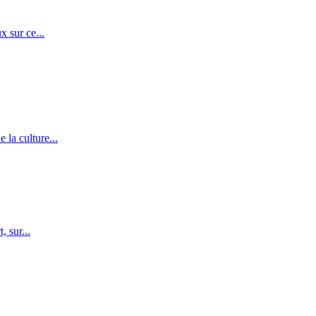
x sur ce...
 la culture...
 sur...