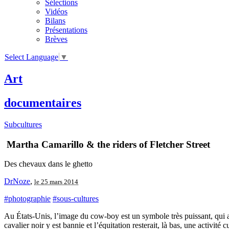
Sélections
Vidéos
Bilans
Présentations
Brèves
Select Language
▼
Art
documentaires
Subcultures
Martha Camarillo & the riders of Fletcher Street
Des chevaux dans le ghetto
DrNoze
,
le 25 mars 2014
#photographie
#sous-cultures
Au États-Unis, l’image du cow-boy est un symbole très puissant, qui a u
cavalier noir y est bannie et l’équitation resterait, là bas, une activité