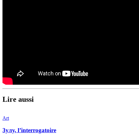
Lire aussi
Art
3улу, l’interrogatoire