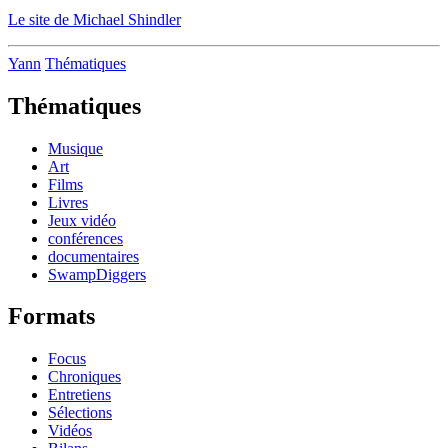
Le site de Michael Shindler
Yann
Thématiques
Thématiques
Musique
Art
Films
Livres
Jeux vidéo
conférences
documentaires
SwampDiggers
Formats
Focus
Chroniques
Entretiens
Sélections
Vidéos