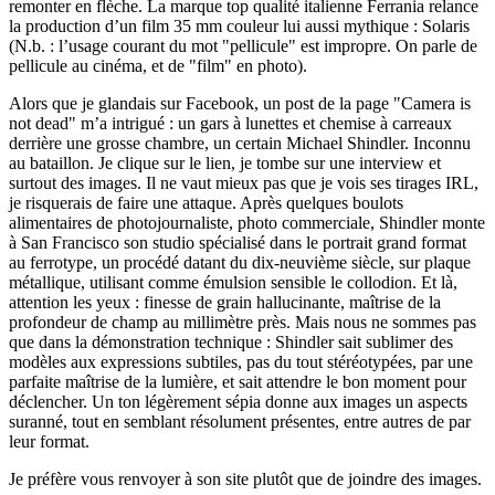
remonter en flèche. La marque top qualité italienne Ferrania relance
la production d’un film 35 mm couleur lui aussi mythique : Solaris
(N.b. : l’usage courant du mot "pellicule" est impropre. On parle de
pellicule au cinéma, et de "film" en photo).
Alors que je glandais sur Facebook, un post de la page "Camera is
not dead" m’a intrigué : un gars à lunettes et chemise à carreaux
derrière une grosse chambre, un certain Michael Shindler. Inconnu
au bataillon. Je clique sur le lien, je tombe sur une interview et
surtout des images. Il ne vaut mieux pas que je vois ses tirages IRL,
je risquerais de faire une attaque. Après quelques boulots
alimentaires de photojournaliste, photo commerciale, Shindler monte
à San Francisco son studio spécialisé dans le portrait grand format
au ferrotype, un procédé datant du dix-neuvième siècle, sur plaque
métallique, utilisant comme émulsion sensible le collodion. Et là,
attention les yeux : finesse de grain hallucinante, maîtrise de la
profondeur de champ au millimètre près. Mais nous ne sommes pas
que dans la démonstration technique : Shindler sait sublimer des
modèles aux expressions subtiles, pas du tout stéréotypées, par une
parfaite maîtrise de la lumière, et sait attendre le bon moment pour
déclencher. Un ton légèrement sépia donne aux images un aspects
suranné, tout en semblant résolument présentes, entre autres de par
leur format.
Je préfère vous renvoyer à son site plutôt que de joindre des images.