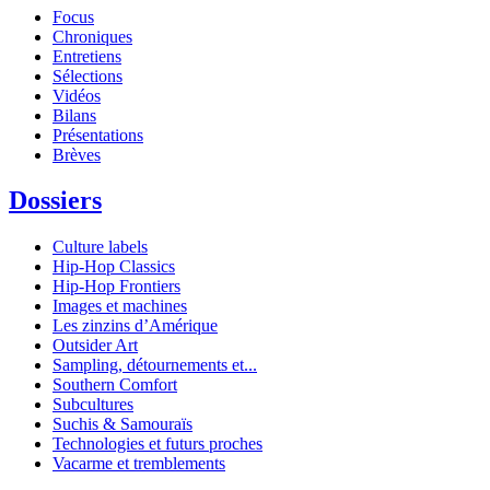
Focus
Chroniques
Entretiens
Sélections
Vidéos
Bilans
Présentations
Brèves
Dossiers
Culture labels
Hip-Hop Classics
Hip-Hop Frontiers
Images et machines
Les zinzins d’Amérique
Outsider Art
Sampling, détournements et...
Southern Comfort
Subcultures
Suchis & Samouraïs
Technologies et futurs proches
Vacarme et tremblements