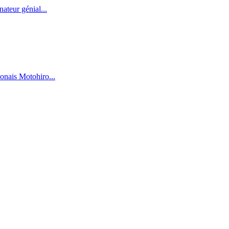
ateur génial...
onais Motohiro...