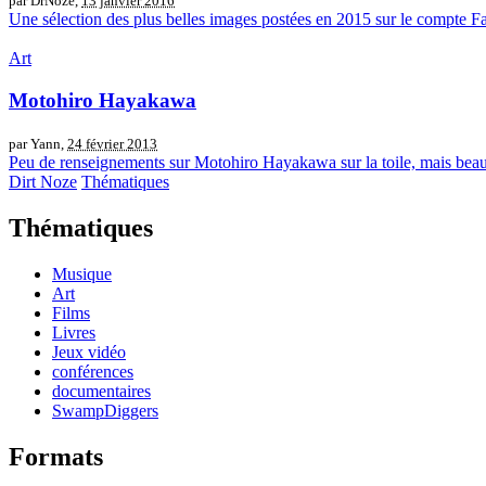
par DrNoze,
13 janvier 2016
Une sélection des plus belles images postées en 2015 sur le compte F
Art
Motohiro Hayakawa
par Yann,
24 février 2013
Peu de renseignements sur Motohiro Hayakawa sur la toile, mais beauc
Dirt Noze
Thématiques
Thématiques
Musique
Art
Films
Livres
Jeux vidéo
conférences
documentaires
SwampDiggers
Formats