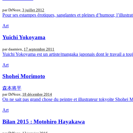
par DrNoze,
3 juillet 2012
Pour ses estampes érotiques, sanglantes et pleines d’humour, l’illustrat
Art
Yuichi Yokoyama
par daamien,
17 septembre 2011
Yuichi Yokoyama est un artiste/mangaka japonais dont le travail a toujo
Art
Shohei Morimoto
森本将平
par DrNoze,
18 décembre 2014
On ne sait pas grand chose du peintre et illustrateur tokyoïte Shohei M
Art
Bilan 2015 : Motohiro Hayakawa