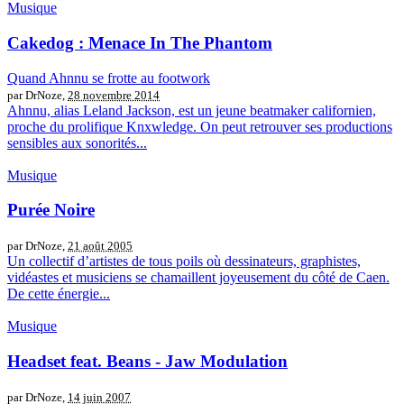
Musique
Cakedog : Menace In The Phantom
Quand Ahnnu se frotte au footwork
par DrNoze,
28 novembre 2014
Ahnnu, alias Leland Jackson, est un jeune beatmaker californien,
proche du prolifique Knxwledge. On peut retrouver ses productions
sensibles aux sonorités...
Musique
Purée Noire
par DrNoze,
21 août 2005
Un collectif d’artistes de tous poils où dessinateurs, graphistes,
vidéastes et musiciens se chamaillent joyeusement du côté de Caen.
De cette énergie...
Musique
Headset feat. Beans - Jaw Modulation
par DrNoze,
14 juin 2007