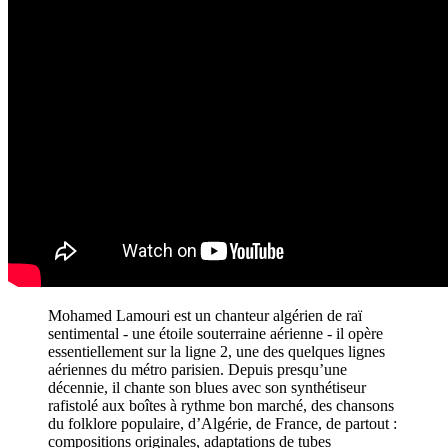
Mohamed Lamouri est un chanteur algérien de raï
sentimental - une étoile souterraine aérienne - il opère
essentiellement sur la ligne 2, une des quelques lignes
aériennes du métro parisien. Depuis presqu’une
décennie, il chante son blues avec son synthétiseur
rafistolé aux boîtes à rythme bon marché, des chansons
du folklore populaire, d’Algérie, de France, de partout :
compositions originales, adaptations de tubes