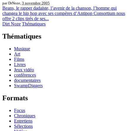
par DrNoze,
3 novembre 2005
Beans, le rapper dadaïste, l’avenir de la chanson, l’homme qui
changea le hip hop avec ses compères d’Antipop Consortium nous
offre 2 clips tirés de ses...
Dirt Noze
Thématiques
Thématiques
Musique
Art
Films
Livres
Jeux vidéo
conférences
documentaires
SwampDiggers
Formats
Focus
Chroniques
Entretiens
Sélections