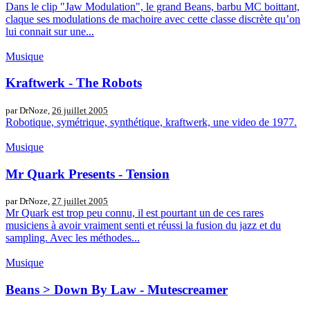
Dans le clip "Jaw Modulation", le grand Beans, barbu MC boittant,
claque ses modulations de machoire avec cette classe discrète qu’on
lui connait sur une...
Musique
Kraftwerk - The Robots
par DrNoze,
26 juillet 2005
Robotique, symétrique, synthétique, kraftwerk, une video de 1977.
Musique
Mr Quark Presents - Tension
par DrNoze,
27 juillet 2005
Mr Quark est trop peu connu, il est pourtant un de ces rares
musiciens à avoir vraiment senti et réussi la fusion du jazz et du
sampling. Avec les méthodes...
Musique
Beans > Down By Law - Mutescreamer