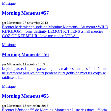
Musique
Morning Moments #57
par Micusnule,
27 novembre 2013
Écouter le dernier épisode de Morning Moments : Au menu : WILD
KINGDOM : roma-destinity LEMON KITTENS :small mercies
GOZ OF KERMEUR : love me tender ATILA...
Musique
Morning Moments #56
par Micusnule,
11 octobre 2013
la pluie passe, la pluie passe toujours, mais les marques à l’intérieur
ne s’effacent plus les fleurs perdent leurs goûts de miel les corps se
raidissent à...
Musique
Morning Moments #55
par Micusnule,
15 septembre 2013
Écouter l’épisode 55 de Morning Moments : Liste des titres : félicia