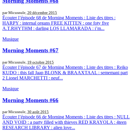
Morning Moments #68
par Micusnule,
20 décembre 2015
Écouter l’épisode 68 de Morning Moments : Liste des titres :
HARPY : internal organs FREE KITTEN : one foty five
A.T.RHYTHM : darling LOS LLAMARADA : i’m...
Musique
Morning Moments #67
par Micusnule,
19 octobre 2015
Écouter l’épisode 67 de Morning Moments : Liste des titres : Reiko
KUDO : this fall Jaap BLONK & BRAAXTAAL : sememani part
2 Lionel MARCHETTI : neuf...
Musique
Morning Moments #66
par Micusnule,
30 août 2015
Écouter l’épisode 66 de Morning Moments : Liste des titres : NULL
AND VOID : a party filled with thieves RED KRAYOLA : 4teen
RESEARCH LIBRARY : alien love...