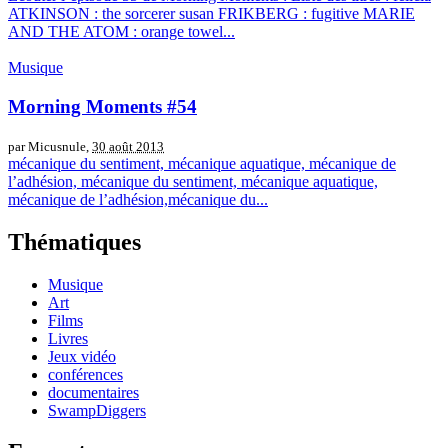
ATKINSON : the sorcerer susan FRIKBERG : fugitive MARIE
AND THE ATOM : orange towel...
Musique
Morning Moments #54
par Micusnule,
30 août 2013
mécanique du sentiment, mécanique aquatique, mécanique de
l’adhésion, mécanique du sentiment, mécanique aquatique,
mécanique de l’adhésion,mécanique du...
Thématiques
Musique
Art
Films
Livres
Jeux vidéo
conférences
documentaires
SwampDiggers