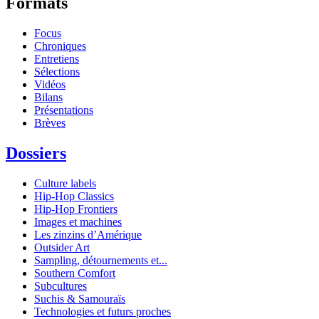
Formats
Focus
Chroniques
Entretiens
Sélections
Vidéos
Bilans
Présentations
Brèves
Dossiers
Culture labels
Hip-Hop Classics
Hip-Hop Frontiers
Images et machines
Les zinzins d’Amérique
Outsider Art
Sampling, détournements et...
Southern Comfort
Subcultures
Suchis & Samouraïs
Technologies et futurs proches