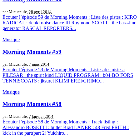
par Micusnule,
28 avril 2014
Écouter l’épisode 59 de Morning Moments : Liste des pistes : KIRO
RADICAL : denki noise dance III Raymond SCOTT : the bass-line
generator RASCAL REPORTERS...
Musique
Morning Moments #59
par Micusnule,
7 mars 2014
Écouter l’épisode 59 de Morning Moments : Listes des pistes :
PILESAR : the spirit kind LIQUID PROGRAM : b04-BO FORS
TENNISCOATS : jitsurei KLIMPEREI/GRIMO...
Musique
Morning Moments #58
par Micusnule,
7 janvier 2014
Écouter l’épisode 58 de Morning Moments : Track listing :
Alessandro BOSETTI : butler Brad LANER : 48 Fred FRITH :
kick in the part(part 2) Yuichiro...