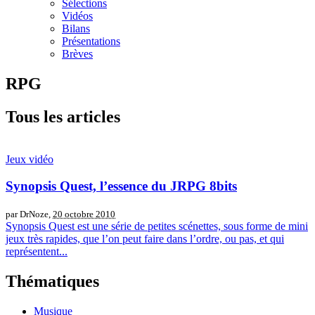
Sélections
Vidéos
Bilans
Présentations
Brèves
RPG
Tous les articles
Jeux vidéo
Synopsis Quest, l’essence du JRPG 8bits
par DrNoze,
20 octobre 2010
Synopsis Quest est une série de petites scénettes, sous forme de mini
jeux très rapides, que l’on peut faire dans l’ordre, ou pas, et qui
représentent...
Thématiques
Musique