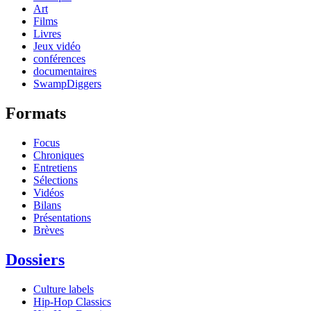
Art
Films
Livres
Jeux vidéo
conférences
documentaires
SwampDiggers
Formats
Focus
Chroniques
Entretiens
Sélections
Vidéos
Bilans
Présentations
Brèves
Dossiers
Culture labels
Hip-Hop Classics