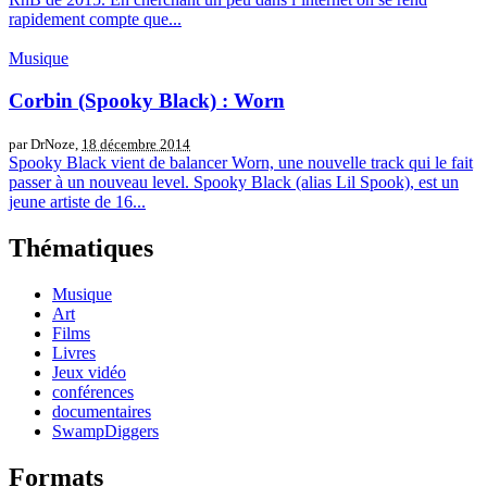
rapidement compte que...
Musique
Corbin (Spooky Black) : Worn
par DrNoze,
18 décembre 2014
Spooky Black vient de balancer Worn, une nouvelle track qui le fait
passer à un nouveau level. Spooky Black (alias Lil Spook), est un
jeune artiste de 16...
Thématiques
Musique
Art
Films
Livres
Jeux vidéo
conférences
documentaires
SwampDiggers
Formats