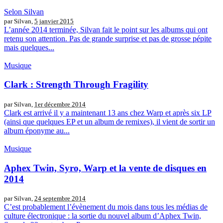
Selon Silvan
par Silvan,
5 janvier 2015
L’année 2014 terminée, Silvan fait le point sur les albums qui ont
retenu son attention. Pas de grande surprise et pas de grosse pépite
mais quelques...
Musique
Clark : Strength Through Fragility
par Silvan,
1er décembre 2014
Clark est arrivé il y a maintenant 13 ans chez Warp et après six LP
(ainsi que quelques EP et un album de remixes), il vient de sortir un
album éponyme au...
Musique
Aphex Twin, Syro, Warp et la vente de disques en
2014
par Silvan,
24 septembre 2014
C’est probablement l’évènement du mois dans tous les médias de
culture électronique : la sortie du nouvel album d’Aphex Twin,