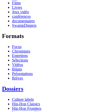
Films
Livres
Jeux vidéo
conférences
documentaires
SwampDiggers
Formats
Focus
Chroniques
Entretiens
Sélections
Vidéos
Bilans
Présentations
Brèves
Dossiers
Culture labels
Hip-Hop Classics
Hip-Hop Frontiers