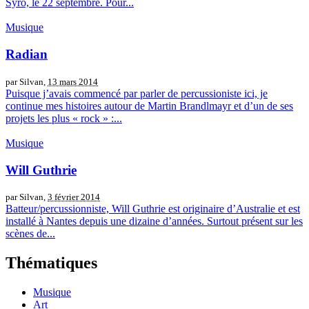
Syro, le 22 septembre. Pour...
Musique
Radian
par Silvan,
13 mars 2014
Puisque j’avais commencé par parler de percussioniste ici, je
continue mes histoires autour de Martin Brandlmayr et d’un de ses
projets les plus « rock » :...
Musique
Will Guthrie
par Silvan,
3 février 2014
Batteur/percussionniste, Will Guthrie est originaire d’Australie et est
installé à Nantes depuis une dizaine d’années. Surtout présent sur les
scènes de...
Thématiques
Musique
Art