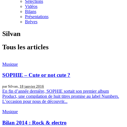
Sélections
Vidéos
Bilans
Présentations
Brèves
Silvan
Tous les articles
Musique
SOPHIE – Cute or not cute ?
par Silvan,
18 janvier 2016
En fin d’année dernière, SOPHIE sortait son premier album
Product, une compilation de huit titres promise au label Numbers.
L’occasion pour nous de découvrir...
Musique
Bilan 2014 : Rock & electro