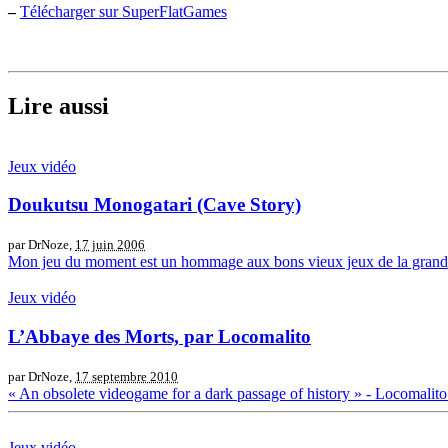
–
Télécharger sur SuperFlatGames
Lire aussi
Jeux vidéo
Doukutsu Monogatari (Cave Story)
par DrNoze,
17 juin 2006
Mon jeu du moment est un hommage aux bons vieux jeux de la grande é
Jeux vidéo
L’Abbaye des Morts, par Locomalito
par DrNoze,
17 septembre 2010
« An obsolete videogame for a dark passage of history » - Locomalito 
Jeux vidéo