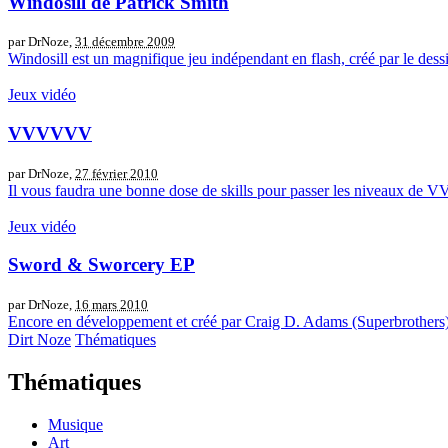
Windosill de Patrick Smith
par DrNoze,
31 décembre 2009
Windosill est un magnifique jeu indépendant en flash, créé par le dessin
Jeux vidéo
VVVVVV
par DrNoze,
27 février 2010
Il vous faudra une bonne dose de skills pour passer les niveaux de 
Jeux vidéo
Sword & Sworcery EP
par DrNoze,
16 mars 2010
Encore en développement et créé par Craig D. Adams (Superbrothers)
Dirt Noze
Thématiques
Thématiques
Musique
Art