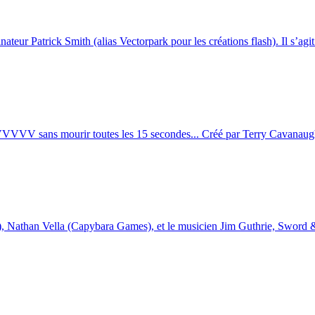
ateur Patrick Smith (alias Vectorpark pour les créations flash). Il s’agit
VVVVVV sans mourir toutes les 15 secondes... Créé par Terry Cavanaugh
, Nathan Vella (Capybara Games), et le musicien Jim Guthrie, Sword &