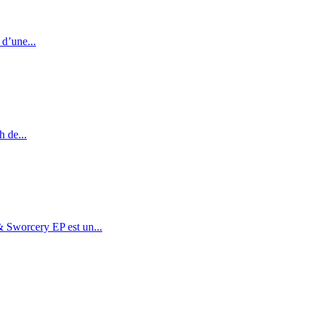
 d’une...
 de...
 Sworcery EP est un...