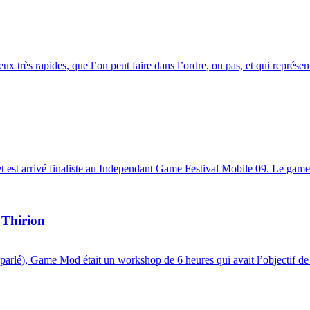
x très rapides, que l’on peut faire dans l’ordre, ou pas, et qui représent
t est arrivé finaliste au Independant Game Festival Mobile 09. Le gamep
 Thirion
à parlé), Game Mod était un workshop de 6 heures qui avait l’objectif de