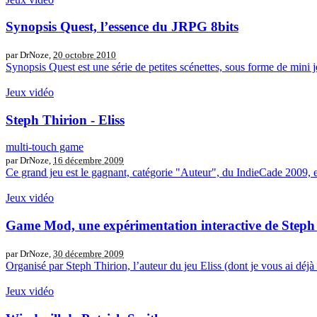
Synopsis Quest, l’essence du JRPG 8bits
par DrNoze,
20 octobre 2010
Synopsis Quest est une série de petites scénettes, sous forme de mini jeu
Jeux vidéo
Steph Thirion - Eliss
multi-touch game
par DrNoze,
16 décembre 2009
Ce grand jeu est le gagnant, catégorie "Auteur", du IndieCade 2009, e
Jeux vidéo
Game Mod, une expérimentation interactive de Steph
par DrNoze,
30 décembre 2009
Organisé par Steph Thirion, l’auteur du jeu Eliss (dont je vous ai déj
Jeux vidéo