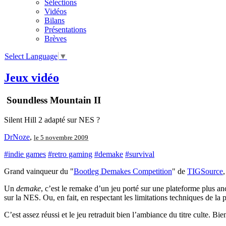
Sélections
Vidéos
Bilans
Présentations
Brèves
Select Language
▼
Jeux vidéo
Soundless Mountain II
Silent Hill 2 adapté sur NES ?
DrNoze
,
le 5 novembre 2009
#indie games
#retro gaming
#demake
#survival
Grand vainqueur du "
Bootleg Demakes Competition
" de
TIGSource
Un
demake
, c’est le remake d’un jeu porté sur une plateforme plus a
sur la NES. Ou, en fait, en respectant les limitations techniques de l
C’est assez réussi et le jeu retraduit bien l’ambiance du titre culte. 