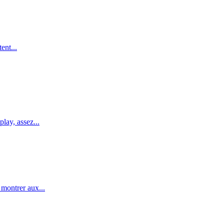
ent...
lay, assez...
 montrer aux...