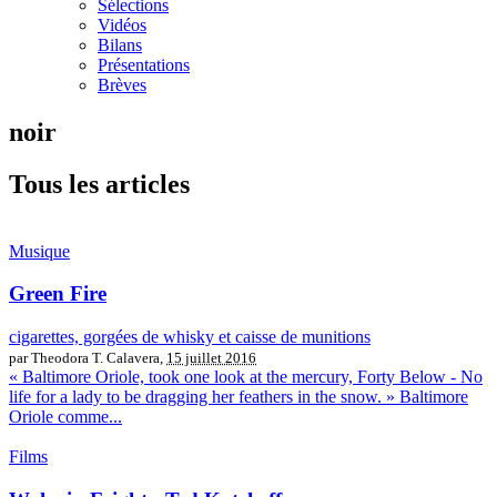
Sélections
Vidéos
Bilans
Présentations
Brèves
noir
Tous les articles
Musique
Green Fire
cigarettes, gorgées de whisky et caisse de munitions
par Theodora T. Calavera,
15 juillet 2016
« Baltimore Oriole, took one look at the mercury, Forty Below - No
life for a lady to be dragging her feathers in the snow. » Baltimore
Oriole comme...
Films