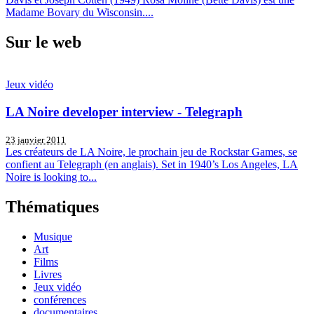
Madame Bovary du Wisconsin....
Sur le web
Jeux vidéo
LA Noire developer interview - Telegraph
23 janvier 2011
Les créateurs de LA Noire, le prochain jeu de Rockstar Games, se
confient au Telegraph (en anglais). Set in 1940’s Los Angeles, LA
Noire is looking to...
Thématiques
Musique
Art
Films
Livres
Jeux vidéo
conférences
documentaires