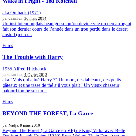
Wake in Fright - Ted Kotcheff
aka Outback (1971)
par daamien,
30 mars 2014
Un instituteur anglais beau gosse qu’on devine vite un peu arrogant
fait son dernier cours de l’année dans un trou perdu dans le désert
austral (merci...
Films
The Trouble with Harry
1955 Alfred Hitchcock
par daamien,
4 février 2013
aka "Mais qui a tué Harry ?" Un mort, des tableaux, des petits
gâteaux et une tasse de thé s’il vous plait ! Un vieux chasseur
balourd tombe sur un...
Films
BEYOND THE FOREST, La Garce
par Nadja,
9 mars 2010
Beyond The Forest (La Garce en VF) de King Vidor avec Bette
Davis et Joseph Cotten (1949) Rosa Moline (Bette Davis) est une