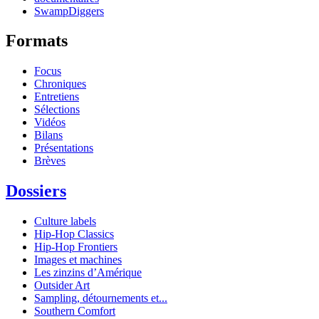
SwampDiggers
Formats
Focus
Chroniques
Entretiens
Sélections
Vidéos
Bilans
Présentations
Brèves
Dossiers
Culture labels
Hip-Hop Classics
Hip-Hop Frontiers
Images et machines
Les zinzins d’Amérique
Outsider Art
Sampling, détournements et...
Southern Comfort