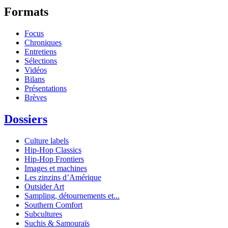
Formats
Focus
Chroniques
Entretiens
Sélections
Vidéos
Bilans
Présentations
Brèves
Dossiers
Culture labels
Hip-Hop Classics
Hip-Hop Frontiers
Images et machines
Les zinzins d’Amérique
Outsider Art
Sampling, détournements et...
Southern Comfort
Subcultures
Suchis & Samouraïs