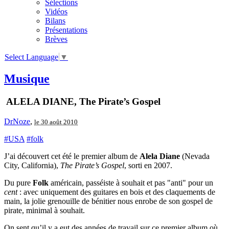
Sélections
Vidéos
Bilans
Présentations
Brèves
Select Language
▼
Musique
ALELA DIANE, The Pirate’s Gospel
DrNoze
,
le 30 août 2010
#USA
#folk
J’ai découvert cet été le premier album de
Alela Diane
(Nevada
City, California),
The Pirate’s Gospel
, sorti en 2007.
Du pure
Folk
américain, passéiste à souhait et pas "anti" pour un
cent
: avec uniquement des guitares en bois et des claquements de
main, la jolie grenouille de bénitier nous enrobe de son gospel de
pirate, minimal à souhait.
On sent qu’il y a eut des années de travail sur ce premier album où