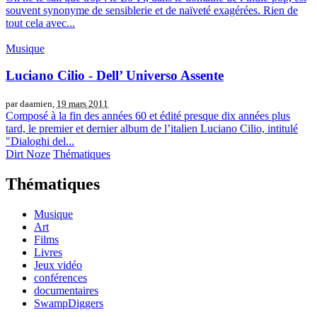
souvent synonyme de sensiblerie et de naïveté exagérées. Rien de
tout cela avec...
Musique
Luciano Cilio - Dell’ Universo Assente
par daamien,
19 mars 2011
Composé à la fin des années 60 et édité presque dix années plus
tard, le premier et dernier album de l’italien Luciano Cilio, intitulé
"Dialoghi del...
Dirt Noze
Thématiques
Thématiques
Musique
Art
Films
Livres
Jeux vidéo
conférences
documentaires
SwampDiggers