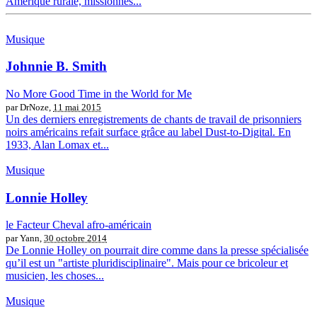
Amérique rurale, missionnés...
Musique
Johnnie B. Smith
No More Good Time in the World for Me
par DrNoze,
11 mai 2015
Un des derniers enregistrements de chants de travail de prisonniers
noirs américains refait surface grâce au label Dust-to-Digital. En
1933, Alan Lomax et...
Musique
Lonnie Holley
le Facteur Cheval afro-américain
par Yann,
30 octobre 2014
De Lonnie Holley on pourrait dire comme dans la presse spécialisée
qu’il est un "artiste pluridisciplinaire". Mais pour ce bricoleur et
musicien, les choses...
Musique