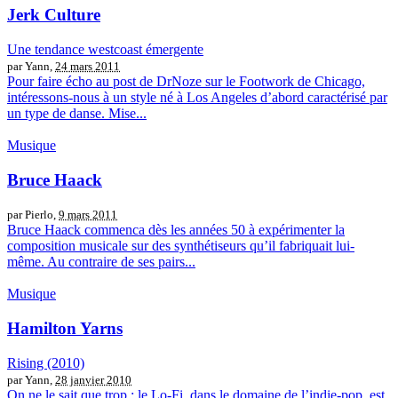
Jerk Culture
Une tendance westcoast émergente
par Yann,
24 mars 2011
Pour faire écho au post de DrNoze sur le Footwork de Chicago,
intéressons-nous à un style né à Los Angeles d’abord caractérisé par
un type de danse. Mise...
Musique
Bruce Haack
par Pierlo,
9 mars 2011
Bruce Haack commenca dès les années 50 à expérimenter la
composition musicale sur des synthétiseurs qu’il fabriquait lui-
même. Au contraire de ses pairs...
Musique
Hamilton Yarns
Rising (2010)
par Yann,
28 janvier 2010
On ne le sait que trop : le Lo-Fi, dans le domaine de l’indie-pop, est