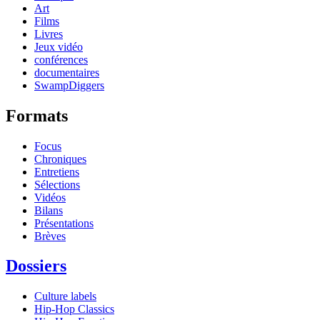
Art
Films
Livres
Jeux vidéo
conférences
documentaires
SwampDiggers
Formats
Focus
Chroniques
Entretiens
Sélections
Vidéos
Bilans
Présentations
Brèves
Dossiers
Culture labels
Hip-Hop Classics