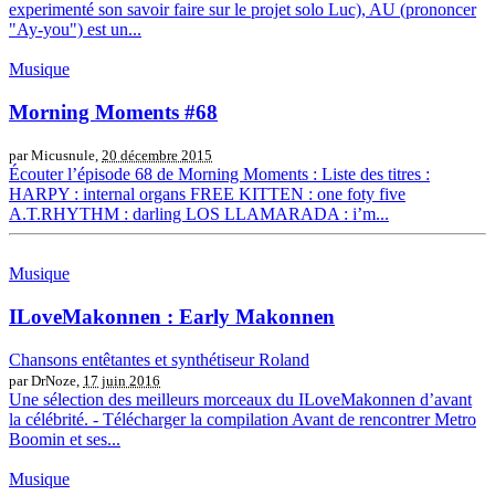
experimenté son savoir faire sur le projet solo Luc), AU (prononcer
"Ay-you") est un...
Musique
Morning Moments #68
par Micusnule,
20 décembre 2015
Écouter l’épisode 68 de Morning Moments : Liste des titres :
HARPY : internal organs FREE KITTEN : one foty five
A.T.RHYTHM : darling LOS LLAMARADA : i’m...
Musique
ILoveMakonnen : Early Makonnen
Chansons entêtantes et synthétiseur Roland
par DrNoze,
17 juin 2016
Une sélection des meilleurs morceaux du ILoveMakonnen d’avant
la célébrité. - Télécharger la compilation Avant de rencontrer Metro
Boomin et ses...
Musique