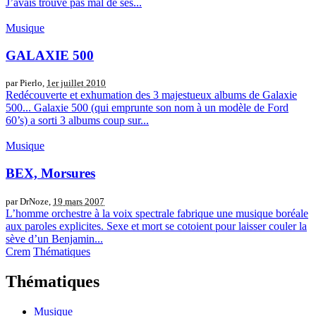
J’avais trouvé pas mal de ses...
Musique
GALAXIE 500
par Pierlo,
1er juillet 2010
Redécouverte et exhumation des 3 majestueux albums de Galaxie
500... Galaxie 500 (qui emprunte son nom à un modèle de Ford
60’s) a sorti 3 albums coup sur...
Musique
BEX, Morsures
par DrNoze,
19 mars 2007
L’homme orchestre à la voix spectrale fabrique une musique boréale
aux paroles explicites. Sexe et mort se cotoient pour laisser couler la
sève d’un Benjamin...
Crem
Thématiques
Thématiques
Musique