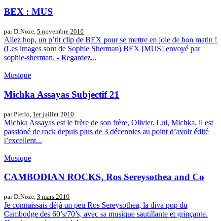
BEX : MUS
par DrNoze,
5 novembre 2010
Allez hop, un p’tit clip de BEX pour se mettre en joie de bon matin !
(Les images sont de Sophie Sherman) BEX [MUS] envoyé par
sophie-sherman. - Regardez...
Musique
Michka Assayas Subjectif 21
par Pierlo,
1er juillet 2010
Michka Assayas est le frère de son frère, Olivier. Lui, Michka, il est
passioné de rock depuis plus de 3 décennies au point d’avoir édité
l’excellent...
Musique
CAMBODIAN ROCKS, Ros Sereysothea and Co
par DrNoze,
3 mars 2010
Je connaissais déjà un peu Ros Sereysothea, la diva pop du
Cambodge des 60’s/70’s, avec sa musique sautillante et grinçante.