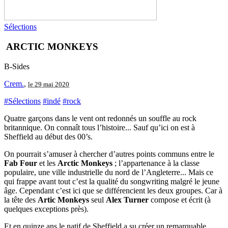
Sélections
ARCTIC MONKEYS
B-Sides
Crem.
,
le 29 mai 2020
#Sélections
#indé
#rock
Quatre garçons dans le vent ont redonnés un souffle au rock
britannique. On connaît tous l’histoire... Sauf qu’ici on est à
Sheffield au début des 00’s.
On pourrait s’amuser à chercher d’autres points communs entre le
Fab Four
et les
Arctic Monkeys
; l’appartenance à la classe
populaire, une ville industrielle du nord de l’Angleterre... Mais ce
qui frappe avant tout c’est la qualité du songwriting malgré le jeune
âge. Cependant c’est ici que se différencient les deux groupes. Car à
la tête des
Artic Monkeys
seul
Alex Turner
compose et écrit (à
quelques exceptions près).
Et en quinze ans le natif de Sheffield a su créer un remarquable