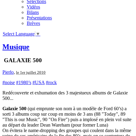
Sélections
Vidéos
Bilans
Présentations
Brèves
Select Language
▼
Musique
GALAXIE 500
Pierlo
,
le 1er juillet 2010
#noise
#1980’s
#USA
#rock
Redécouverte et exhumation des 3 majestueux albums de Galaxie
500...
Galaxie 500
(qui emprunte son nom à un modèle de Ford 60’s) a
sorti 3 albums coup sur coup en moins de 3 ans (88 "Today", 89
"This is our Music", 90 "On Fire") puis a implosé en plein vol suite
au départ du leader Dean Wareham (pour former Luna)
On évitera le name-dropping des groupes qui coulent dans la même
veine de ces américains de la fin des 80’s, mais on se contentera de