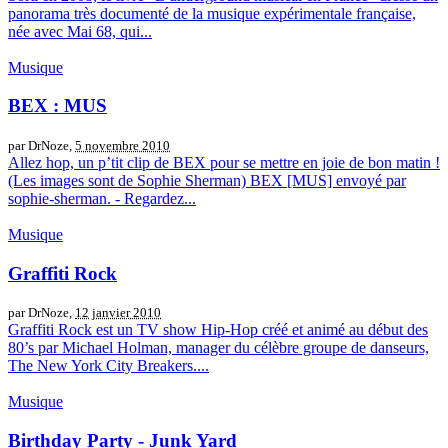
panorama très documenté de la musique expérimentale française,
née avec Mai 68, qui...
Musique
BEX : MUS
par DrNoze,
5 novembre 2010
Allez hop, un p’tit clip de BEX pour se mettre en joie de bon matin !
(Les images sont de Sophie Sherman) BEX [MUS] envoyé par
sophie-sherman. - Regardez...
Musique
Graffiti Rock
par DrNoze,
12 janvier 2010
Graffiti Rock est un TV show Hip-Hop créé et animé au début des
80’s par Michael Holman, manager du célèbre groupe de danseurs,
The New York City Breakers....
Musique
Birthday Party - Junk Yard