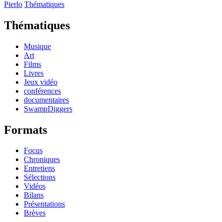
Pierlo
Thématiques
Thématiques
Musique
Art
Films
Livres
Jeux vidéo
conférences
documentaires
SwampDiggers
Formats
Focus
Chroniques
Entretiens
Sélections
Vidéos
Bilans
Présentations
Brèves