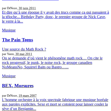
par DrNoze,
30 juin 2011
Et dire qu’à une époque il y avait des trucs comme ça qui passaient à
la téloche... Birthday Party, donc, le premier groupe de Nick Cave,
le verre à la...
Musique
The Pain Teens
Une source du Math Rock ?
par Yann,
30 mai 2011
On se demande d’où vient le phénomène math rock… On cite le
rock progressif, le punk, le noise rock, le groupe canadien
NoMeansNo, Squirrel Baits ou Bastro…...
Musique
BEX, Morsures
par DrNoze,
19 mars 2007
L’homme orchestre à la voix spectrale fabrique une musique boréale
aux paroles explicites. Sexe et mort se cotoient pour laisser couler la
sève d’un Benjamin...