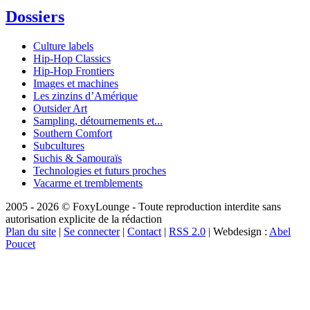
Dossiers
Culture labels
Hip-Hop Classics
Hip-Hop Frontiers
Images et machines
Les zinzins d’Amérique
Outsider Art
Sampling, détournements et...
Southern Comfort
Subcultures
Suchis & Samouraïs
Technologies et futurs proches
Vacarme et tremblements
2005 - 2026 © FoxyLounge - Toute reproduction interdite sans
autorisation explicite de la rédaction
Plan du site
|
Se connecter
|
Contact
|
RSS 2.0
| Webdesign :
Abel
Poucet