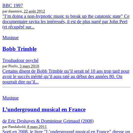
BBC 1997
par daamien,
22 août 2012
"I’m doing a non-hypnotic music to break up the catatonic state" Ce
documentaire ravira les intéressés, il est de plus narré par John Peel
(et récupéré sur...
Musique
Bobb Trimble
Troubadour psyché
par Pierlo,
3 mars 2010
Certains disent de Bobb Trimble qu’il serait né 10 ans trop tard pour
avoir le succès mérité qu’il aura raté au début des années 80. On
pourrait dire qu’il...
Musique
L’underground musical en France
de Eric Deshayes & Dominique Grimaud (2008)
par Pandabold,
8 mars 2011
Sorti en 2008, le livre "L’underground musical en France" dresse un