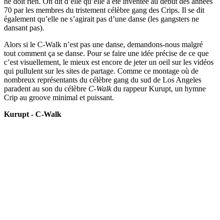
ne doit rien. On dit d’elle qu’elle a été inventée au début des années
70 par les membres du tristement célèbre gang des Crips. Il se dit
également qu’elle ne s’agirait pas d’une danse (les gangsters ne
dansant pas).
Alors si le C-Walk n’est pas une danse, demandons-nous malgré
tout comment ça se danse. Pour se faire une idée précise de ce que
c’est visuellement, le mieux est encore de jeter un oeil sur les vidéos
qui pullulent sur les sites de partage. Comme ce montage où de
nombreux représentants du célèbre gang du sud de Los Angeles
paradent au son du célèbre
C-Walk
du rappeur Kurupt, un hymne
Crip au groove minimal et puissant.
Kurupt - C-Walk