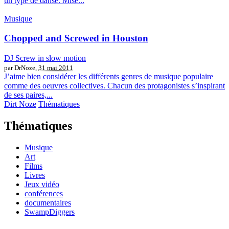
un type de danse. Mise...
Musique
Chopped and Screwed in Houston
DJ Screw in slow motion
par DrNoze,
31 mai 2011
J’aime bien considérer les différents genres de musique populaire
comme des oeuvres collectives. Chacun des protagonistes s’inspirant
de ses paires,...
Dirt Noze
Thématiques
Thématiques
Musique
Art
Films
Livres
Jeux vidéo
conférences
documentaires
SwampDiggers