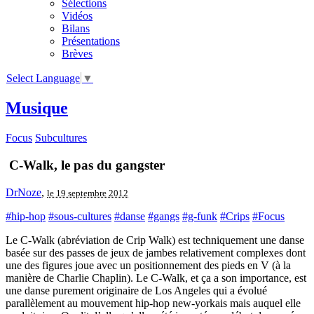
Sélections
Vidéos
Bilans
Présentations
Brèves
Select Language
▼
Musique
Focus
Subcultures
C-Walk, le pas du gangster
DrNoze
,
le 19 septembre 2012
#hip-hop
#sous-cultures
#danse
#gangs
#g-funk
#Crips
#Focus
Le C-Walk (abréviation de Crip Walk) est techniquement une danse
basée sur des passes de jeux de jambes relativement complexes dont
une des figures joue avec un positionnement des pieds en V (à la
manière de Charlie Chaplin). Le C-Walk, et ça a son importance, est
une danse purement originaire de Los Angeles qui a évolué
parallèlement au mouvement hip-hop new-yorkais mais auquel elle