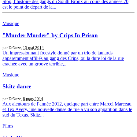
Stop, l’histoire des gangs du South Bronx au cours des années 70
est le point de départ de la...
Musique
"Murder Murder" by Crips In Prison
par DrNoze,
15 mai 2014
Un impressionnant freestyle donné par un trio de taulards
apparemment affiliés au gang des Crips, ou la dure loi de la rue
crachée avec un groove terrible,...
Musique
Skitz dance
par DrNoze,
8 mars 2014
Aux alentours de l’année 2012, quelque part entre Marcel Marceau
et Tex Avery, une nouvelle danse de rue a vu son apparition dans le
sud du Texas. Skitz...
Films