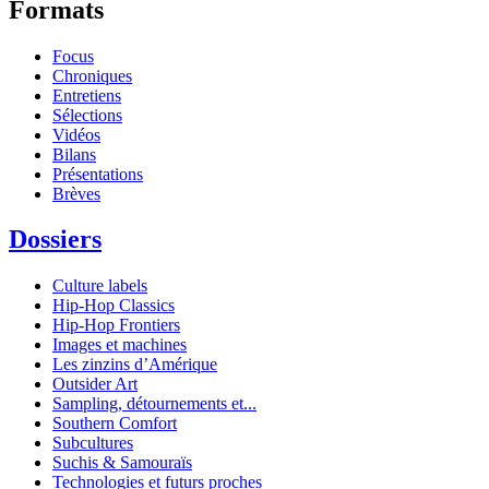
Formats
Focus
Chroniques
Entretiens
Sélections
Vidéos
Bilans
Présentations
Brèves
Dossiers
Culture labels
Hip-Hop Classics
Hip-Hop Frontiers
Images et machines
Les zinzins d’Amérique
Outsider Art
Sampling, détournements et...
Southern Comfort
Subcultures
Suchis & Samouraïs
Technologies et futurs proches