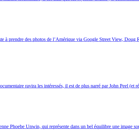
ste à prendre des photos de l’Amérique via Google Street View, Doug Ric
mentaire ravira les intéressés, il est de plus narré par John Peel (et ré
nienne Phoebe Unwin, qui représente dans un bel équilibre une image sou