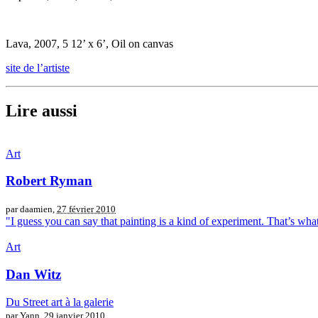
Lava, 2007, 5 12’ x 6’, Oil on canvas
site de l’artiste
Lire aussi
Art
Robert Ryman
par daamien,
27 février 2010
"I guess you can say that painting is a kind of experiment. That’s what 
Art
Dan Witz
Du Street art à la galerie
par Yann,
29 janvier 2010