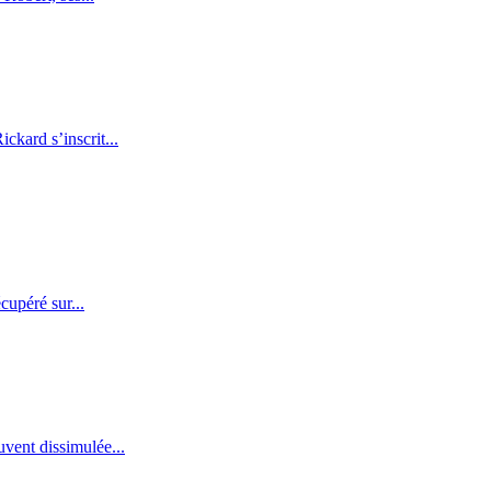
kard s’inscrit...
cupéré sur...
vent dissimulée...