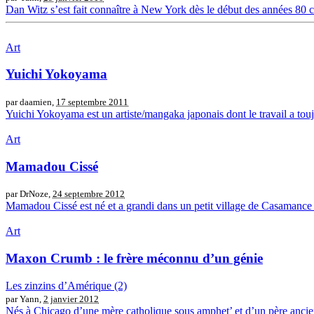
Dan Witz s’est fait connaître à New York dès le début des années 80 co
Art
Yuichi Yokoyama
par daamien,
17 septembre 2011
Yuichi Yokoyama est un artiste/mangaka japonais dont le travail a toujo
Art
Mamadou Cissé
par DrNoze,
24 septembre 2012
Mamadou Cissé est né et a grandi dans un petit village de Casamance au
Art
Maxon Crumb : le frère méconnu d’un génie
Les zinzins d’Amérique (2)
par Yann,
2 janvier 2012
Nés à Chicago d’une mère catholique sous amphet’ et d’un père ancien m