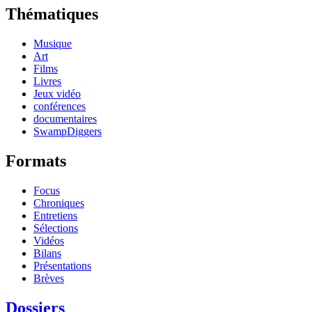
Thématiques
Musique
Art
Films
Livres
Jeux vidéo
conférences
documentaires
SwampDiggers
Formats
Focus
Chroniques
Entretiens
Sélections
Vidéos
Bilans
Présentations
Brèves
Dossiers