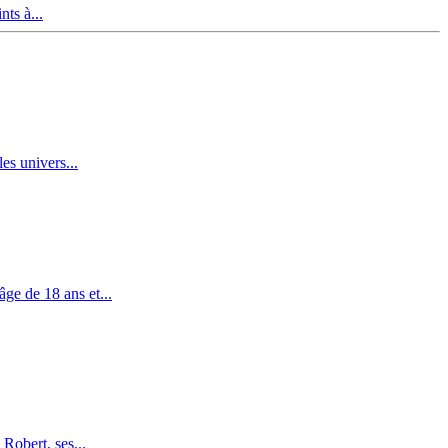
ts à...
es univers...
ge de 18 ans et...
Robert, ses...