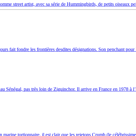
mme street artist, avec sa série de Hummingbirds, de petits oiseaux pein
urs fait fondre les frontières desdites désignations. Son penchant pour l
 Sénégal, pas très loin de Ziguinchor. Il arrive en France en 1978 à l’â
arine tortionnaire, il est clair que les rejetons Crumb (le célébrissime 