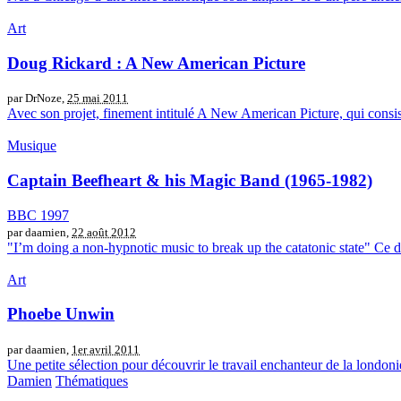
Art
Doug Rickard : A New American Picture
par DrNoze,
25 mai 2011
Avec son projet, finement intitulé A New American Picture, qui consi
Musique
Captain Beefheart & his Magic Band (1965-1982)
BBC 1997
par daamien,
22 août 2012
"I’m doing a non-hypnotic music to break up the catatonic state" Ce docu
Art
Phoebe Unwin
par daamien,
1er avril 2011
Une petite sélection pour découvrir le travail enchanteur de la londo
Damien
Thématiques