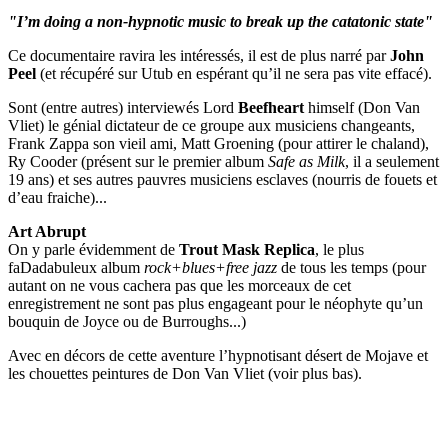
"I’m doing a non-hypnotic music to break up the catatonic state"
Ce documentaire ravira les intéressés, il est de plus narré par
John
Peel
(et récupéré sur Utub en espérant qu’il ne sera pas vite effacé).
Sont (entre autres) interviewés Lord
Beefheart
himself (Don Van
Vliet) le génial dictateur de ce groupe aux musiciens changeants,
Frank Zappa son vieil ami, Matt Groening (pour attirer le chaland),
Ry Cooder (présent sur le premier album
Safe as Milk
, il a seulement
19 ans) et ses autres pauvres musiciens esclaves (nourris de fouets et
d’eau fraiche)...
Art Abrupt
On y parle évidemment de
Trout Mask Replica
, le plus
faDadabuleux album
rock+blues+free jazz
de tous les temps (pour
autant on ne vous cachera pas que les morceaux de cet
enregistrement ne sont pas plus engageant pour le néophyte qu’un
bouquin de Joyce ou de Burroughs...)
Avec en décors de cette aventure l’hypnotisant désert de Mojave et
les chouettes peintures de Don Van Vliet (voir plus bas).