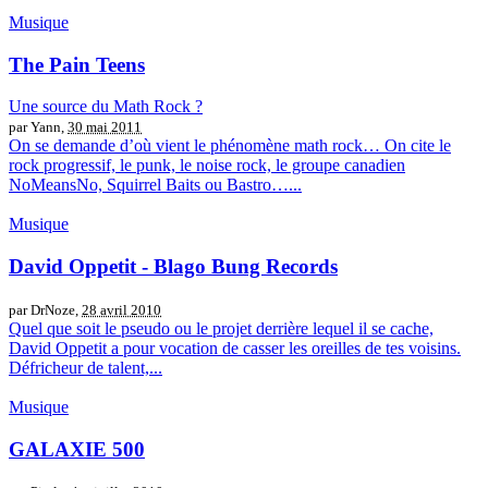
Musique
The Pain Teens
Une source du Math Rock ?
par Yann,
30 mai 2011
On se demande d’où vient le phénomène math rock… On cite le
rock progressif, le punk, le noise rock, le groupe canadien
NoMeansNo, Squirrel Baits ou Bastro…...
Musique
David Oppetit - Blago Bung Records
par DrNoze,
28 avril 2010
Quel que soit le pseudo ou le projet derrière lequel il se cache,
David Oppetit a pour vocation de casser les oreilles de tes voisins.
Défricheur de talent,...
Musique
GALAXIE 500