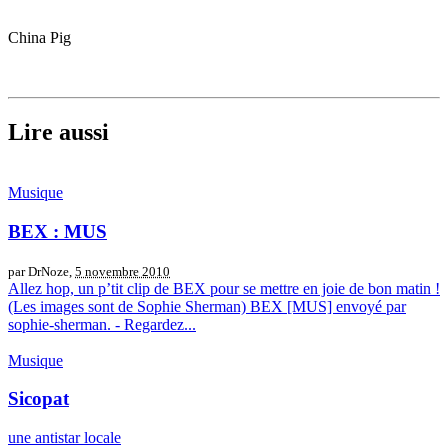
China Pig
Lire aussi
Musique
BEX : MUS
par DrNoze,
5 novembre 2010
Allez hop, un p’tit clip de BEX pour se mettre en joie de bon matin !
(Les images sont de Sophie Sherman) BEX [MUS] envoyé par
sophie-sherman. - Regardez...
Musique
Sicopat
une antistar locale