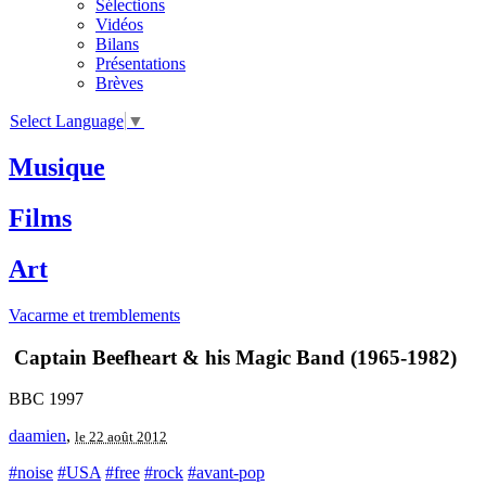
Sélections
Vidéos
Bilans
Présentations
Brèves
Select Language
▼
Musique
Films
Art
Vacarme et tremblements
Captain Beefheart & his Magic Band (1965-1982)
BBC 1997
daamien
,
le 22 août 2012
#noise
#USA
#free
#rock
#avant-pop