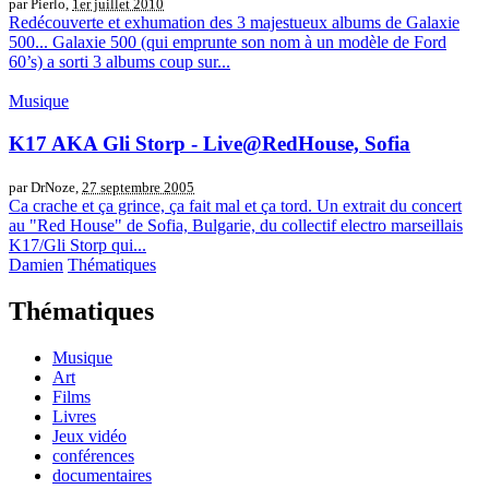
par Pierlo,
1er juillet 2010
Redécouverte et exhumation des 3 majestueux albums de Galaxie
500... Galaxie 500 (qui emprunte son nom à un modèle de Ford
60’s) a sorti 3 albums coup sur...
Musique
K17 AKA Gli Storp - Live@RedHouse, Sofia
par DrNoze,
27 septembre 2005
Ca crache et ça grince, ça fait mal et ça tord. Un extrait du concert
au "Red House" de Sofia, Bulgarie, du collectif electro marseillais
K17/Gli Storp qui...
Damien
Thématiques
Thématiques
Musique
Art
Films
Livres
Jeux vidéo
conférences
documentaires