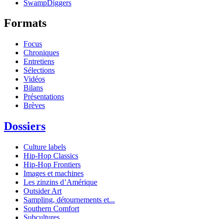
SwampDiggers
Formats
Focus
Chroniques
Entretiens
Sélections
Vidéos
Bilans
Présentations
Brèves
Dossiers
Culture labels
Hip-Hop Classics
Hip-Hop Frontiers
Images et machines
Les zinzins d’Amérique
Outsider Art
Sampling, détournements et...
Southern Comfort
Subcultures