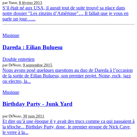
par Yann,
8 février 2013
S’il était né aux USA, il aurait tout de suite trouvé sa place dans
notre dossier "Les zinzins d’Amérique"… Il fallait que je vous en
parle un jour…...
Musique
Dareda : Eilian Buluesu
Double entretien
par DrNoze,
9 septembre 2015
Nous avons posé quelques questions au duo de Dareda à l’occasion
de la sortie de Eilian Buluesu, son premier projet. Noise, rock, jazz
ou electro, la...
Musique
Birthday Party - Junk Yard
par DrNoze,
30 juin 2011
Et dire qu’à une époque il y avait des trucs comme ça qui passaient à
la téloche... Birthday Party, donc, le premier groupe de Nick Cave,
le verre à la...