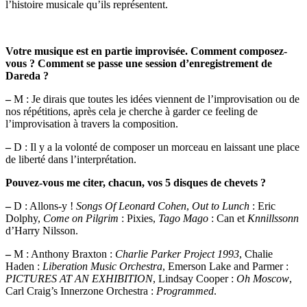
l’histoire musicale qu’ils représentent.
Votre musique est en partie improvisée. Comment composez-
vous ? Comment se passe une session d’enregistrement de
Dareda ?
–
M : Je dirais que toutes les idées viennent de l’improvisation ou de
nos répétitions, après cela je cherche à garder ce feeling de
l’improvisation à travers la composition.
–
D : Il y a la volonté de composer un morceau en laissant une place
de liberté dans l’interprétation.
Pouvez-vous me citer, chacun, vos 5 disques de chevets ?
–
D : Allons-y !
Songs Of Leonard Cohen
,
Out to Lunch
: Eric
Dolphy,
Come on Pilgrim
: Pixies,
Tago Mago
: Can et
Knnillssonn
d’Harry Nilsson.
–
M : Anthony Braxton :
Charlie Parker Project 1993
, Chalie
Haden :
Liberation Music Orchestra
, Emerson Lake and Parmer :
PICTURES AT AN EXHIBITION
, Lindsay Cooper :
Oh Moscow
,
Carl Craig’s Innerzone Orchestra :
Programmed
.