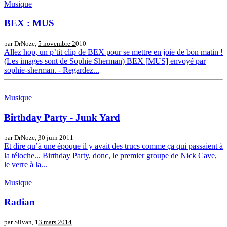
Musique
BEX : MUS
par DrNoze,
5 novembre 2010
Allez hop, un p’tit clip de BEX pour se mettre en joie de bon matin !
(Les images sont de Sophie Sherman) BEX [MUS] envoyé par
sophie-sherman. - Regardez...
Musique
Birthday Party - Junk Yard
par DrNoze,
30 juin 2011
Et dire qu’à une époque il y avait des trucs comme ça qui passaient à
la téloche... Birthday Party, donc, le premier groupe de Nick Cave,
le verre à la...
Musique
Radian
par Silvan,
13 mars 2014