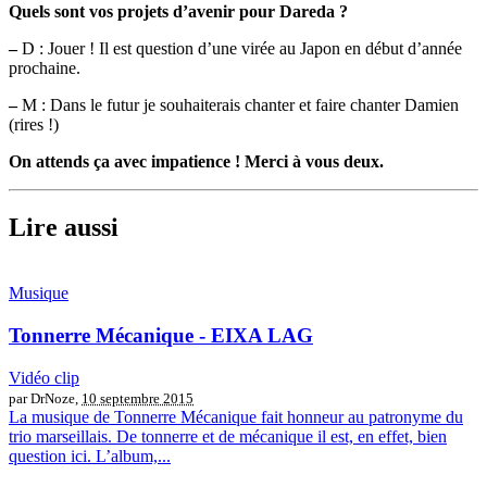
Quels sont vos projets d’avenir pour Dareda ?
–
D : Jouer ! Il est question d’une virée au Japon en début d’année
prochaine.
–
M : Dans le futur je souhaiterais chanter et faire chanter Damien
(rires !)
On attends ça avec impatience ! Merci à vous deux.
Lire aussi
Musique
Tonnerre Mécanique - EIXA LAG
Vidéo clip
par DrNoze,
10 septembre 2015
La musique de Tonnerre Mécanique fait honneur au patronyme du
trio marseillais. De tonnerre et de mécanique il est, en effet, bien
question ici. L’album,...