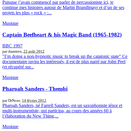
Puisque j’avais commencé par parler de percussioniste ici, je
continue mes histoires autour de Martin Brandlmayr et d’un de ses
projets les plus « rock » :...
Musique
Captain Beefheart & his Magic Band (1965-1982)
BBC 1997
par daamien,
22 août 2012
"I’m doing a non-hypnotic music to break up the catatonic state" Ce
documentaire ravira les intéressés, il est de plus narré par John Peel
(et récupéré sur...
Musique
Pharoah Sanders - Thembi
par DrNoze,
14 février 2012
Pharoah Sanders, né Farrell Sanders, est un saxophoniste ténor et
multi-instrumentiste, qui participa, au cours des années 60 à
l’élaboration du New Thing,...
Musique