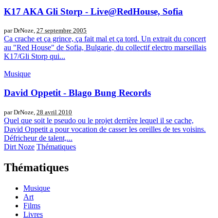
K17 AKA Gli Storp - Live@RedHouse, Sofia
par DrNoze,
27 septembre 2005
Ca crache et ça grince, ça fait mal et ça tord. Un extrait du concert
au "Red House" de Sofia, Bulgarie, du collectif electro marseillais
K17/Gli Storp qui...
Musique
David Oppetit - Blago Bung Records
par DrNoze,
28 avril 2010
Quel que soit le pseudo ou le projet derrière lequel il se cache,
David Oppetit a pour vocation de casser les oreilles de tes voisins.
Défricheur de talent,...
Dirt Noze
Thématiques
Thématiques
Musique
Art
Films
Livres