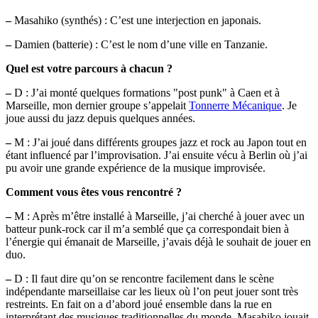
–
Masahiko (synthés) : C’est une interjection en japonais.
–
Damien (batterie) : C’est le nom d’une ville en Tanzanie.
Quel est votre parcours à chacun ?
–
D : J’ai monté quelques formations "post punk" à Caen et à
Marseille, mon dernier groupe s’appelait
Tonnerre Mécanique
. Je
joue aussi du jazz depuis quelques années.
–
M : J’ai joué dans différents groupes jazz et rock au Japon tout en
étant influencé par l’improvisation. J’ai ensuite vécu à Berlin où j’ai
pu avoir une grande expérience de la musique improvisée.
Comment vous êtes vous rencontré ?
–
M : Après m’être installé à Marseille, j’ai cherché à jouer avec un
batteur punk-rock car il m’a semblé que ça correspondait bien à
l’énergie qui émanait de Marseille, j’avais déjà le souhait de jouer en
duo.
–
D : Il faut dire qu’on se rencontre facilement dans le scène
indépendante marseillaise car les lieux où l’on peut jouer sont très
restreints. En fait on a d’abord joué ensemble dans la rue en
interprétant des musiques traditionnelles du monde, Masahiko jouait