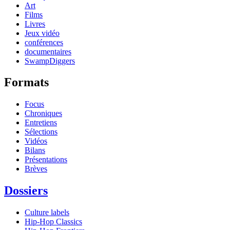
Art
Films
Livres
Jeux vidéo
conférences
documentaires
SwampDiggers
Formats
Focus
Chroniques
Entretiens
Sélections
Vidéos
Bilans
Présentations
Brèves
Dossiers
Culture labels
Hip-Hop Classics