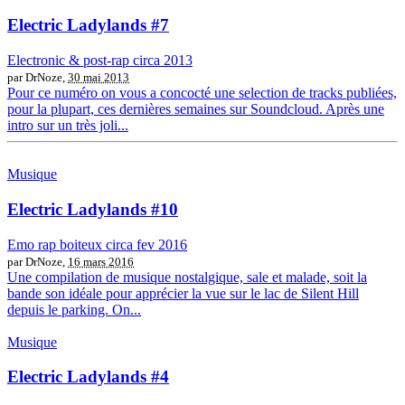
Electric Ladylands #7
Electronic & post-rap circa 2013
par DrNoze,
30 mai 2013
Pour ce numéro on vous a concocté une selection de tracks publiées,
pour la plupart, ces dernières semaines sur Soundcloud. Après une
intro sur un très joli...
Musique
Electric Ladylands #10
Emo rap boiteux circa fev 2016
par DrNoze,
16 mars 2016
Une compilation de musique nostalgique, sale et malade, soit la
bande son idéale pour apprécier la vue sur le lac de Silent Hill
depuis le parking. On...
Musique
Electric Ladylands #4