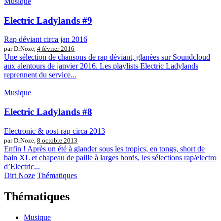
Musique
Electric Ladylands #9
Rap déviant circa jan 2016
par DrNoze,
4 février 2016
Une sélection de chansons de rap déviant, glanées sur Soundcloud
aux alentours de janvier 2016. Les playlists Electric Ladylands
reprennent du service...
Musique
Electric Ladylands #8
Electronic & post-rap circa 2013
par DrNoze,
8 octobre 2013
Enfin ! Après un été à glander sous les tropics, en tongs, short de
bain XL et chapeau de paille à larges bords, les sélections rap/electro
d’Electric...
Dirt Noze
Thématiques
Thématiques
Musique