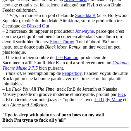
new age et qui s’est fait salement alpagué par FlyLo et son Brain
Feeder californien.
–
1 Flip
, un morceau un poil chelou de
Squadda B
(alias Hollywood
Squadda), moitié du duo Main Attrakionz, sur une production très
électrique de
Blizzed Out
–
2 morceaux du rappeur et producteur
Jonwayne
, parce-que c’est
comme ça et qu’il faut bien s’occuper en attendant son album qui
devrait sortir bientôt chez
Stone Throw
. Tout d’abord
900
, une
instru toute douce puis
Black Moon Remix
, un titre vocal un peu
plus tonique.
–
Une instru bien sombre de
Lee Bannon
, producteur de
Sacramento affilié au Raider Klan qui a sorti récemment un
Caligula
Theme Music 2.7.5
bien puissant.
–
Funeral
, le redemption rap de
Pepperboy
, l’ancien voyou de Little
Rock qui prêche la bonne parole avec des rimes et un ton plaintif
inimitables.
–
Le
Fuck You All The Time
, track RnB de Jeremih et Natasha
Mosley possède un groove moderne et incroyable, produit par
FKi
.
–
Et on termine sur note jazzy et "optimiste" avec
Lil Ugly Mane
et
son
Alone and Suffering
.
"I go to sleep with pictures of porn hoes on my wall
Bitch I’m tryna to fuck all y’all"