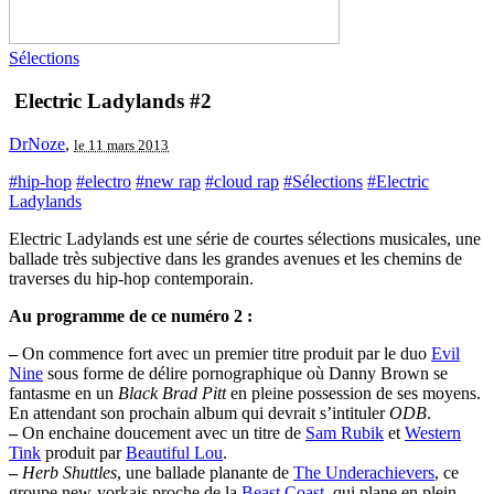
Sélections
Electric Ladylands #2
DrNoze
,
le 11 mars 2013
#hip-hop
#electro
#new rap
#cloud rap
#Sélections
#Electric
Ladylands
Electric Ladylands est une série de courtes sélections musicales, une
ballade très subjective dans les grandes avenues et les chemins de
traverses du hip-hop contemporain.
Au programme de ce numéro 2 :
–
On commence fort avec un premier titre produit par le duo
Evil
Nine
sous forme de délire pornographique où Danny Brown se
fantasme en un
Black Brad Pitt
en pleine possession de ses moyens.
En attendant son prochain album qui devrait s’intituler
ODB
.
–
On enchaine doucement avec un titre de
Sam Rubik
et
Western
Tink
produit par
Beautiful Lou
.
–
Herb Shuttles
, une ballade planante de
The Underachievers
, ce
groupe new-yorkais proche de la
Beast Coast
, qui plane en plein