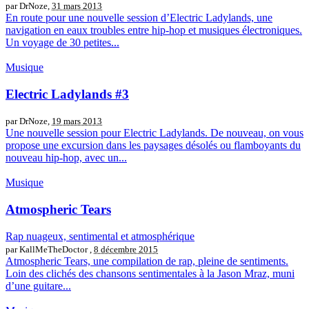
par DrNoze,
31 mars 2013
En route pour une nouvelle session d’Electric Ladylands, une
navigation en eaux troubles entre hip-hop et musiques électroniques.
Un voyage de 30 petites...
Musique
Electric Ladylands #3
par DrNoze,
19 mars 2013
Une nouvelle session pour Electric Ladylands. De nouveau, on vous
propose une excursion dans les paysages désolés ou flamboyants du
nouveau hip-hop, avec un...
Musique
Atmospheric Tears
Rap nuageux, sentimental et atmosphérique
par KallMeTheDoctor ,
8 décembre 2015
Atmospheric Tears, une compilation de rap, pleine de sentiments.
Loin des clichés des chansons sentimentales à la Jason Mraz, muni
d’une guitare...