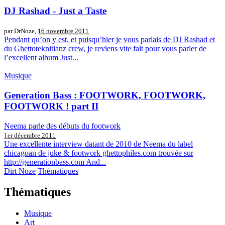
DJ Rashad - Just a Taste
par DrNoze,
16 novembre 2011
Pendant qu’on y est, et puisqu’hier je vous parlais de DJ Rashad et
du Ghettoteknitianz crew, je reviens vite fait pour vous parler de
l’excellent album Just...
Musique
Generation Bass : FOOTWORK, FOOTWORK,
FOOTWORK ! part II
Neema parle des débuts du footwork
1er décembre 2011
Une excellente interview datant de 2010 de Neema du label
chicagoan de juke & footwork ghettophiles.com trouvée sur
http://generationbass.com And...
Dirt Noze
Thématiques
Thématiques
Musique
Art