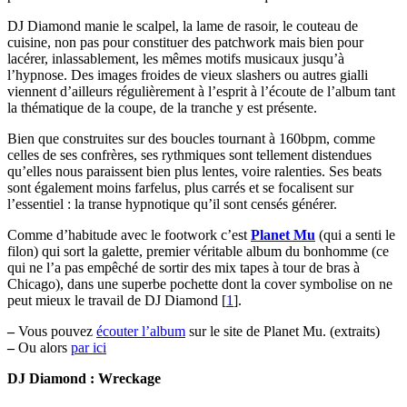
DJ Diamond manie le scalpel, la lame de rasoir, le couteau de
cuisine, non pas pour constituer des patchwork mais bien pour
lacérer, inlassablement, les mêmes motifs musicaux jusqu’à
l’hypnose. Des images froides de vieux slashers ou autres gialli
viennent d’ailleurs régulièrement à l’esprit à l’écoute de l’album tant
la thématique de la coupe, de la tranche y est présente.
Bien que construites sur des boucles tournant à 160bpm, comme
celles de ses confrères, ses rythmiques sont tellement distendues
qu’elles nous paraissent bien plus lentes, voire ralenties. Ses beats
sont également moins farfelus, plus carrés et se focalisent sur
l’essentiel : la transe hypnotique qu’il sont censés générer.
Comme d’habitude avec le footwork c’est
Planet Mu
(qui a senti le
filon) qui sort la galette, premier véritable album du bonhomme (ce
qui ne l’a pas empêché de sortir des mix tapes à tour de bras à
Chicago), dans une superbe pochette dont la cover symbolise on ne
peut mieux le travail de DJ Diamond
[
1
]
.
–
Vous pouvez
écouter l’album
sur le site de Planet Mu. (extraits)
–
Ou alors
par ici
DJ Diamond : Wreckage