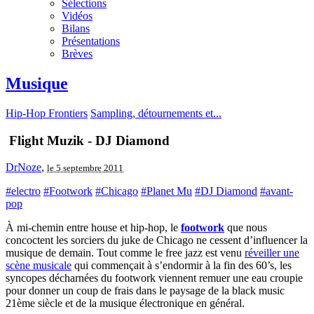
Sélections
Vidéos
Bilans
Présentations
Brèves
Musique
Hip-Hop Frontiers
Sampling, détournements et...
Flight Muzik - DJ Diamond
DrNoze
,
le 5 septembre 2011
#electro
#Footwork
#Chicago
#Planet Mu
#DJ Diamond
#avant-
pop
À mi-chemin entre house et hip-hop, le
footwork
que nous
concoctent les sorciers du juke de Chicago ne cessent d’influencer la
musique de demain. Tout comme le free jazz est venu
réveiller une
scène musicale
qui commençait à s’endormir à la fin des 60’s, les
syncopes décharnées du footwork viennent remuer une eau croupie
pour donner un coup de frais dans le paysage de la black music
21ème siècle et de la musique électronique en général.