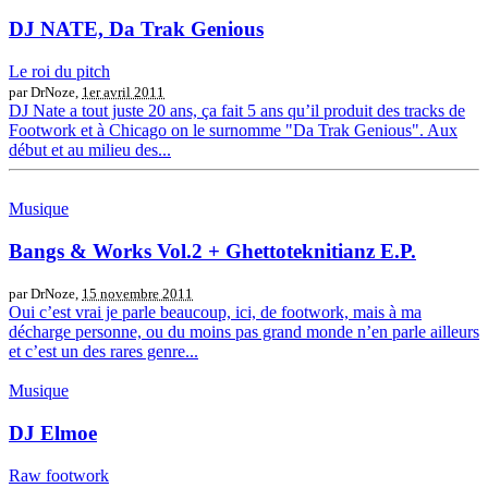
DJ NATE, Da Trak Genious
Le roi du pitch
par DrNoze,
1er avril 2011
DJ Nate a tout juste 20 ans, ça fait 5 ans qu’il produit des tracks de
Footwork et à Chicago on le surnomme "Da Trak Genious". Aux
début et au milieu des...
Musique
Bangs & Works Vol.2 + Ghettoteknitianz E.P.
par DrNoze,
15 novembre 2011
Oui c’est vrai je parle beaucoup, ici, de footwork, mais à ma
décharge personne, ou du moins pas grand monde n’en parle ailleurs
et c’est un des rares genre...
Musique
DJ Elmoe
Raw footwork