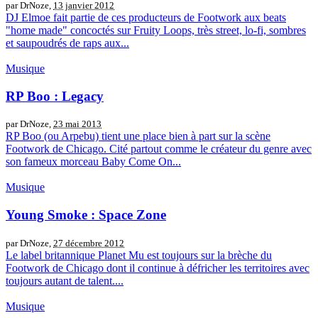
par DrNoze,
13 janvier 2012
DJ Elmoe fait partie de ces producteurs de Footwork aux beats
"home made" concoctés sur Fruity Loops, très street, lo-fi, sombres
et saupoudrés de raps aux...
Musique
RP Boo : Legacy
par DrNoze,
23 mai 2013
RP Boo (ou Arpebu) tient une place bien à part sur la scène
Footwork de Chicago. Cité partout comme le créateur du genre avec
son fameux morceau Baby Come On...
Musique
Young Smoke : Space Zone
par DrNoze,
27 décembre 2012
Le label britannique Planet Mu est toujours sur la brèche du
Footwork de Chicago dont il continue à défricher les territoires avec
toujours autant de talent....
Musique