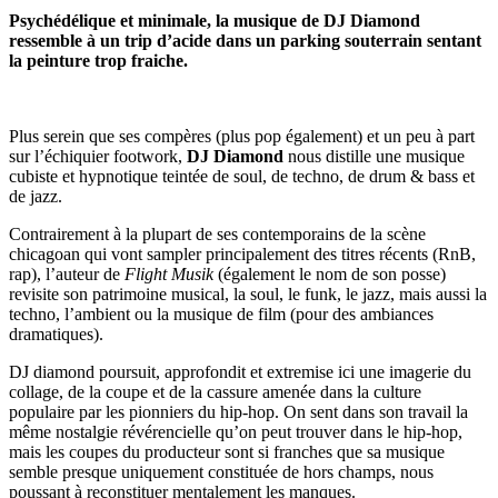
Psychédélique et minimale, la musique de DJ Diamond
ressemble à un trip d’acide dans un parking souterrain sentant
la peinture trop fraiche.
Plus serein que ses compères (plus pop également) et un peu à part
sur l’échiquier footwork,
DJ Diamond
nous distille une musique
cubiste et hypnotique teintée de soul, de techno, de drum & bass et
de jazz.
Contrairement à la plupart de ses contemporains de la scène
chicagoan qui vont sampler principalement des titres récents (RnB,
rap), l’auteur de
Flight Musik
(également le nom de son posse)
revisite son patrimoine musical, la soul, le funk, le jazz, mais aussi la
techno, l’ambient ou la musique de film (pour des ambiances
dramatiques).
DJ diamond poursuit, approfondit et extremise ici une imagerie du
collage, de la coupe et de la cassure amenée dans la culture
populaire par les pionniers du hip-hop. On sent dans son travail la
même nostalgie révérencielle qu’on peut trouver dans le hip-hop,
mais les coupes du producteur sont si franches que sa musique
semble presque uniquement constituée de hors champs, nous
poussant à reconstituer mentalement les manques.