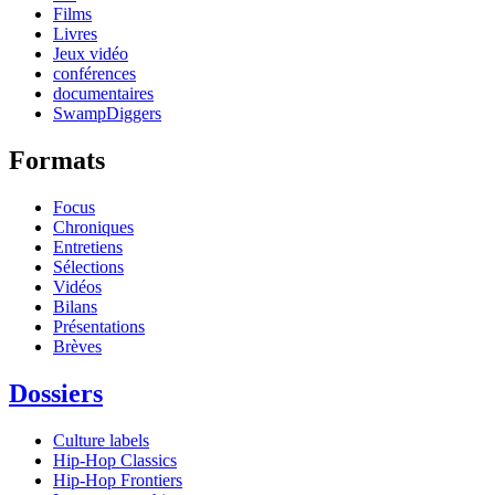
Films
Livres
Jeux vidéo
conférences
documentaires
SwampDiggers
Formats
Focus
Chroniques
Entretiens
Sélections
Vidéos
Bilans
Présentations
Brèves
Dossiers
Culture labels
Hip-Hop Classics
Hip-Hop Frontiers