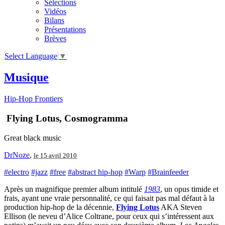
Sélections
Vidéos
Bilans
Présentations
Brèves
Select Language
▼
Musique
Hip-Hop Frontiers
Flying Lotus, Cosmogramma
Great black music
DrNoze
,
le 15 avril 2010
#electro
#jazz
#free
#abstract hip-hop
#Warp
#Brainfeeder
Après un magnifique premier album intitulé
1983
, un opus timide et
frais, ayant une vraie personnalité, ce qui faisait pas mal défaut à la
production hip-hop de la décennie,
Flying Lotus
AKA Steven
Ellison (le neveu d’Alice Coltrane, pour ceux qui s’intéressent aux