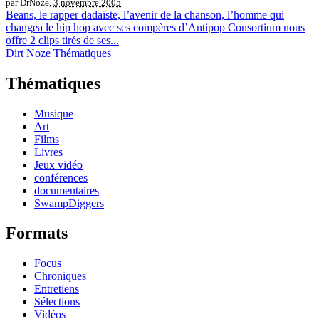
par DrNoze,
3 novembre 2005
Beans, le rapper dadaïste, l’avenir de la chanson, l’homme qui
changea le hip hop avec ses compères d’Antipop Consortium nous
offre 2 clips tirés de ses...
Dirt Noze
Thématiques
Thématiques
Musique
Art
Films
Livres
Jeux vidéo
conférences
documentaires
SwampDiggers
Formats
Focus
Chroniques
Entretiens
Sélections
Vidéos