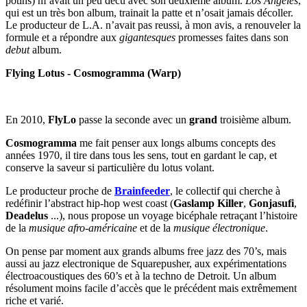
potins) m’avait un peu décu avec son deuxième album.
Los Angeles
,
qui est un très bon album, trainait la patte et n’osait jamais décoller.
Le producteur de L.A. n’avait pas reussi, à mon avis, a renouveler la
formule et a répondre aux
gigantesques
promesses faites dans son
debut
album.
Flying Lotus - Cosmogramma (Warp)
En 2010,
FlyLo
passe la seconde avec un
grand
troisième album.
Cosmogramma
me fait penser aux longs albums concepts des
années 1970, il tire dans tous les sens, tout en gardant le cap, et
conserve la saveur si particulière du lotus volant.
Le producteur proche de
Brainfeeder
, le collectif qui cherche à
redéfinir l’abstract hip-hop west coast (
Gaslamp Killer
,
Gonjasufi
,
Deadelus
...), nous propose un voyage bicéphale retraçant l’histoire
de la
musique afro-américaine
et de la
musique électronique
.
On pense par moment aux grands albums free jazz des 70’s, mais
aussi au jazz electronique de Squarepusher, aux expérimentations
électroacoustiques des 60’s et à la techno de Detroit. Un album
résolument moins facile d’accès que le précédent mais extrêmement
riche et varié.