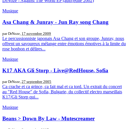
DrNoze - Against The World EP (auto-édité 2002)
Musique
Asa Chang & Junray - Jun Ray song Chang
par DrNoze,
17 novembre 2009
Le percussionniste japonais Asa Chang et son groupe, Junray, nous
offrent un savoureux mélange entre émotions émotives à la limite du
rose bonbon et délires...
Musique
K17 AKA Gli Storp - Live@RedHouse, Sofia
par DrNoze,
27 septembre 2005
Ca crache et ça grince, ça fait mal et ça tord. Un extrait du concert
au "Red House" de Sofia, Bulgarie, du collectif electro marseillais
K17/Gli Storp qui...
Musique
Beans > Down By Law - Mutescreamer