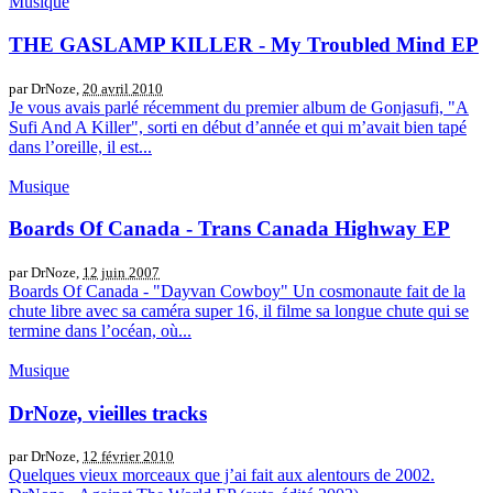
Musique
THE GASLAMP KILLER - My Troubled Mind EP
par DrNoze,
20 avril 2010
Je vous avais parlé récemment du premier album de Gonjasufi, "A
Sufi And A Killer", sorti en début d’année et qui m’avait bien tapé
dans l’oreille, il est...
Musique
Boards Of Canada - Trans Canada Highway EP
par DrNoze,
12 juin 2007
Boards Of Canada - "Dayvan Cowboy" Un cosmonaute fait de la
chute libre avec sa caméra super 16, il filme sa longue chute qui se
termine dans l’océan, où...
Musique
DrNoze, vieilles tracks
par DrNoze,
12 février 2010
Quelques vieux morceaux que j’ai fait aux alentours de 2002.