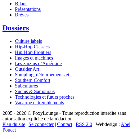
Bilans
Présentations
Brèves
Dossiers
Culture labels
Hip-Hop Classics
Hip-Hop Frontiers
Images et machines
Les zinzins d’Amérique
Outsider Art
Sampling, détournements et...
Southern Comfort
Subcultures
Suchis & Samouraïs
Technologies et futurs proches
Vacarme et tremblements
2005 - 2026 © FoxyLounge - Toute reproduction interdite sans
autorisation explicite de la rédaction
Plan du site
|
Se connecter
|
Contact
|
RSS 2.0
| Webdesign :
Abel
Poucet