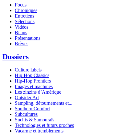
Focus
Chroniques
Entretiens
Sélections
Vidéos
Bilans
Présentations
Brèves
Dossiers
Culture labels
Hip-Hop Classics
Hip-Hop Frontiers
Images et machines
Les zinzins d’Amérique
Outsider Art
Sampling, détournements et...
Southern Comfort
Subcultures
Suchis & Samouraïs
Technologies et futurs proches
Vacarme et tremblements