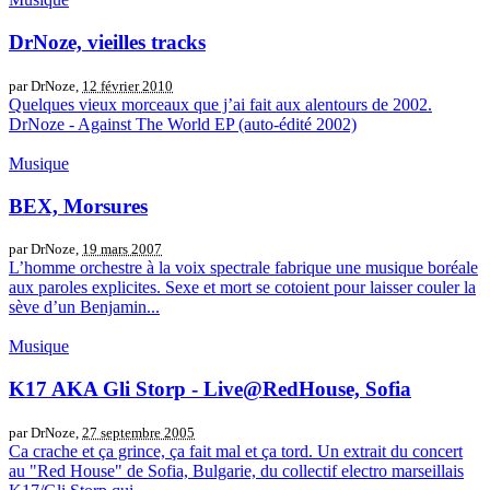
DrNoze, vieilles tracks
par DrNoze,
12 février 2010
Quelques vieux morceaux que j’ai fait aux alentours de 2002.
DrNoze - Against The World EP (auto-édité 2002)
Musique
BEX, Morsures
par DrNoze,
19 mars 2007
L’homme orchestre à la voix spectrale fabrique une musique boréale
aux paroles explicites. Sexe et mort se cotoient pour laisser couler la
sève d’un Benjamin...
Musique
K17 AKA Gli Storp - Live@RedHouse, Sofia
par DrNoze,
27 septembre 2005
Ca crache et ça grince, ça fait mal et ça tord. Un extrait du concert
au "Red House" de Sofia, Bulgarie, du collectif electro marseillais