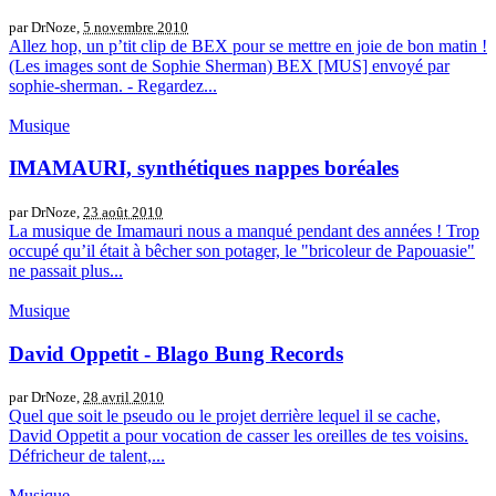
par DrNoze,
5 novembre 2010
Allez hop, un p’tit clip de BEX pour se mettre en joie de bon matin !
(Les images sont de Sophie Sherman) BEX [MUS] envoyé par
sophie-sherman. - Regardez...
Musique
IMAMAURI, synthétiques nappes boréales
par DrNoze,
23 août 2010
La musique de Imamauri nous a manqué pendant des années ! Trop
occupé qu’il était à bêcher son potager, le "bricoleur de Papouasie"
ne passait plus...
Musique
David Oppetit - Blago Bung Records
par DrNoze,
28 avril 2010
Quel que soit le pseudo ou le projet derrière lequel il se cache,
David Oppetit a pour vocation de casser les oreilles de tes voisins.
Défricheur de talent,...
Musique