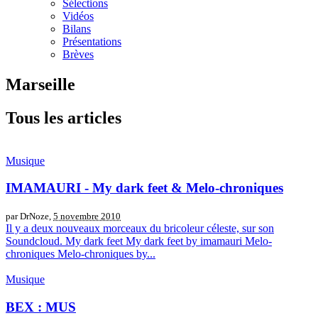
Sélections
Vidéos
Bilans
Présentations
Brèves
Marseille
Tous les articles
Musique
IMAMAURI - My dark feet & Melo-chroniques
par DrNoze,
5 novembre 2010
Il y a deux nouveaux morceaux du bricoleur céleste, sur son
Soundcloud. My dark feet My dark feet by imamauri Melo-
chroniques Melo-chroniques by...
Musique
BEX : MUS