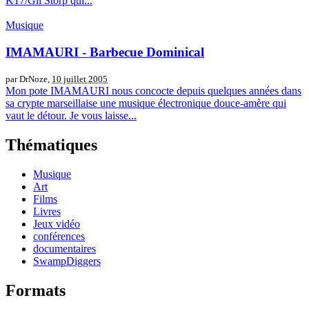
K17/Gli Storp qui...
Musique
IMAMAURI - Barbecue Dominical
par DrNoze,
10 juillet 2005
Mon pote IMAMAURI nous concocte depuis quelques années dans
sa crypte marseillaise une musique électronique douce-amère qui
vaut le détour. Je vous laisse...
Thématiques
Musique
Art
Films
Livres
Jeux vidéo
conférences
documentaires
SwampDiggers
Formats