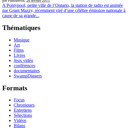
par Pandabold,
26 février 2011
A Pontypool, petite ville de l’Ontario, la station de radio est animée
par Grant Mazzy, récemment viré d’une célèbre émission nationale à
cause de sa grande...
Thématiques
Musique
Art
Films
Livres
Jeux vidéo
conférences
documentaires
SwampDiggers
Formats
Focus
Chroniques
Entretiens
Sélections
Vidéos
Bilans