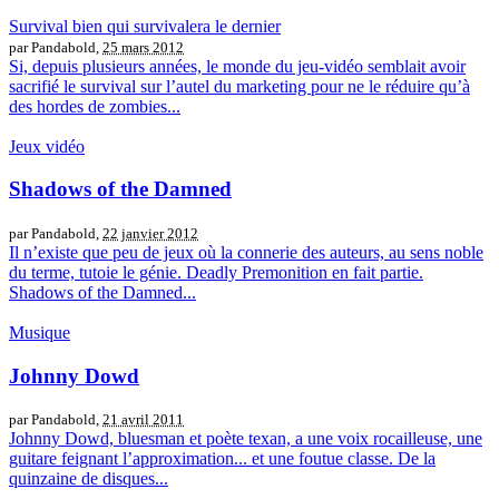
Survival bien qui survivalera le dernier
par Pandabold,
25 mars 2012
Si, depuis plusieurs années, le monde du jeu-vidéo semblait avoir
sacrifié le survival sur l’autel du marketing pour ne le réduire qu’à
des hordes de zombies...
Jeux vidéo
Shadows of the Damned
par Pandabold,
22 janvier 2012
Il n’existe que peu de jeux où la connerie des auteurs, au sens noble
du terme, tutoie le génie. Deadly Premonition en fait partie.
Shadows of the Damned...
Musique
Johnny Dowd
par Pandabold,
21 avril 2011
Johnny Dowd, bluesman et poète texan, a une voix rocailleuse, une
guitare feignant l’approximation... et une foutue classe. De la
quinzaine de disques...