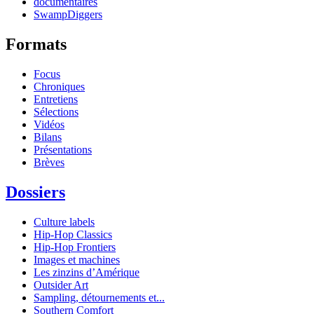
documentaires
SwampDiggers
Formats
Focus
Chroniques
Entretiens
Sélections
Vidéos
Bilans
Présentations
Brèves
Dossiers
Culture labels
Hip-Hop Classics
Hip-Hop Frontiers
Images et machines
Les zinzins d’Amérique
Outsider Art
Sampling, détournements et...
Southern Comfort