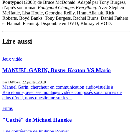
Pontypool
(2008) de Bruce McDonald. Adapté par Tony Burgess,
d’après son roman
Pontypool Changes Everything
. Avec Stephen
McHattie, Lisa Houle, Georgina Reilly, Hrant Alianak, Rick
Roberts, Boyd Banks, Tony Burgess, Rachel Burns, Daniel Fathers
et Hannah Fleming. Disponible en DVD, Blu-ray et VOD.
Lire aussi
Jeux vidéo
MANUEL GARIN, Buster Keaton VS Mario
par DrNoze,
22 juillet 2010
Manuel Garin, chercheur en communication audiovisuelle à
Barcelonne, avec ses montages vidéos composés sous formes de
clins d’oeil, nous questionne sur les...
Films
"Caché" de Michael Haneke
Une conférence de Philippe Rouyer