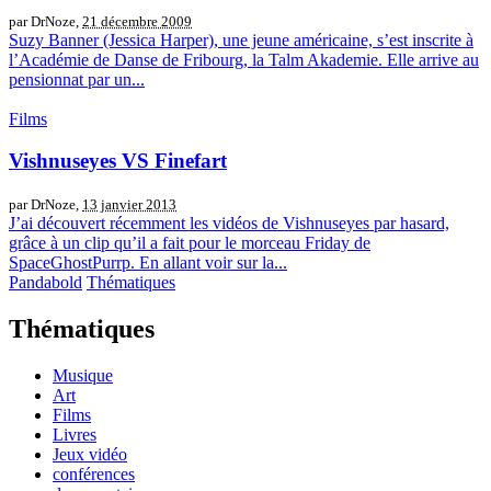
par DrNoze,
21 décembre 2009
Suzy Banner (Jessica Harper), une jeune américaine, s’est inscrite à
l’Académie de Danse de Fribourg, la Talm Akademie. Elle arrive au
pensionnat par un...
Films
Vishnuseyes VS Finefart
par DrNoze,
13 janvier 2013
J’ai découvert récemment les vidéos de Vishnuseyes par hasard,
grâce à un clip qu’il a fait pour le morceau Friday de
SpaceGhostPurrp. En allant voir sur la...
Pandabold
Thématiques
Thématiques
Musique
Art
Films
Livres
Jeux vidéo
conférences