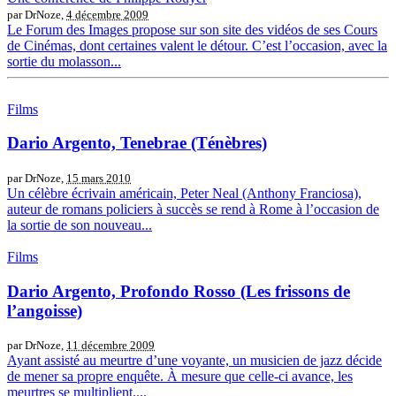
par DrNoze,
4 décembre 2009
Le Forum des Images propose sur son site des vidéos de ses Cours
de Cinémas, dont certaines valent le détour. C’est l’occasion, avec la
sortie du molasson...
Films
Dario Argento, Tenebrae (Ténèbres)
par DrNoze,
15 mars 2010
Un célèbre écrivain américain, Peter Neal (Anthony Franciosa),
auteur de romans policiers à succès se rend à Rome à l’occasion de
la sortie de son nouveau...
Films
Dario Argento, Profondo Rosso (Les frissons de
l’angoisse)
par DrNoze,
11 décembre 2009
Ayant assisté au meurtre d’une voyante, un musicien de jazz décide
de mener sa propre enquête. À mesure que celle-ci avance, les
meurtres se multiplient....