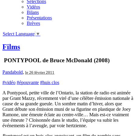
Sélections
Vidéos
Bilans
Présentations
Brèves
Select Language
▼
Films
PONTYPOOL de Bruce McDonald (2008)
Pandabold
,
le 26 février 2011
#vidéo
#épouvante
#huis clos
A Pontypool, petite ville de l’Ontario, la station de radio est animée
par Grant Mazzy, récemment viré d’une célèbre émission nationale à
cause de sa grande gueule. Un sombre matin d’hiver, alors que
Grant débute son émission muni de sa figurine en plastique de Joey
Ramone, une émeute éclate au centre-ville… Mais est-ce vraiment
une émeute ? Cloisonnée dans le studio, l’équipe va subir les
événements à l’aveugle, par voie hertzienne.
Pontypool
est un huis-clos angoissant, un film de zombie sans