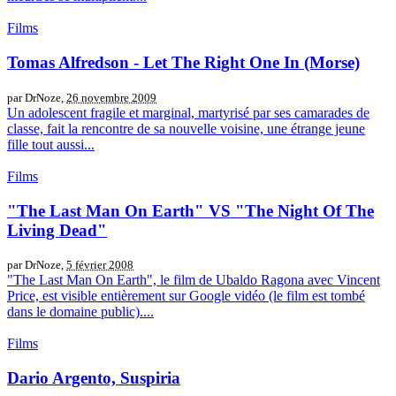
Films
Tomas Alfredson - Let The Right One In (Morse)
par DrNoze,
26 novembre 2009
Un adolescent fragile et marginal, martyrisé par ses camarades de
classe, fait la rencontre de sa nouvelle voisine, une étrange jeune
fille tout aussi...
Films
"The Last Man On Earth" VS "The Night Of The
Living Dead"
par DrNoze,
5 février 2008
"The Last Man On Earth", le film de Ubaldo Ragona avec Vincent
Price, est visible entièrement sur Google vidéo (le film est tombé
dans le domaine public)....
Films
Dario Argento, Suspiria