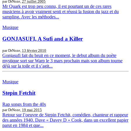
par DrNoze,
27 juillet 2005
Mr Quark est trop peu connu, il est pourtant un de ces rares
musiciens à avoir vraiment senti et réussi la fusion du jazz et du
sampling. Avec les méthodes...
Musique
GONJASUFI, A Sufi and a Killer
par DrNoze,
13 février 2010
Gonjasufi fait du bruit en ce moment, le debut album du poète
mystique sort sur Warp le 3 mars prochain mais son album tourne
déjà sur la toile et il s’agit...
Musique
Stepin Fetchit
Rap songs from the 40s
par DrNoze,
19 mai 2015
Retour sur l’oeuvre de Stepin Fetchit, comédien, chanteur et rappeur
des années 1940. Dave « Davey D » Cook, dans un excellent papier
parut en 1984 et que...