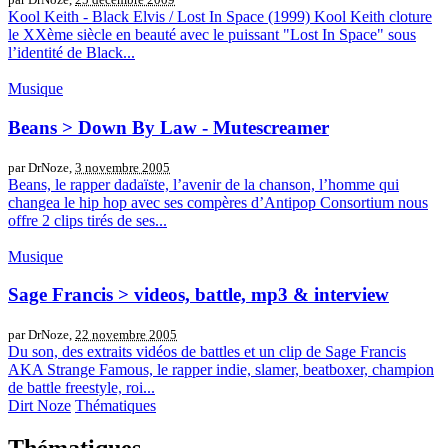
Kool Keith - Black Elvis / Lost In Space (1999) Kool Keith cloture
le XXème siècle en beauté avec le puissant "Lost In Space" sous
l’identité de Black...
Musique
Beans > Down By Law - Mutescreamer
par DrNoze,
3 novembre 2005
Beans, le rapper dadaïste, l’avenir de la chanson, l’homme qui
changea le hip hop avec ses compères d’Antipop Consortium nous
offre 2 clips tirés de ses...
Musique
Sage Francis > videos, battle, mp3 & interview
par DrNoze,
22 novembre 2005
Du son, des extraits vidéos de battles et un clip de Sage Francis
AKA Strange Famous, le rapper indie, slamer, beatboxer, champion
de battle freestyle, roi...
Dirt Noze
Thématiques