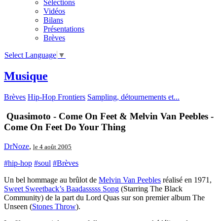
Sélections
Vidéos
Bilans
Présentations
Brèves
Select Language
▼
Musique
Brèves
Hip-Hop Frontiers
Sampling, détournements et...
Quasimoto - Come On Feet & Melvin Van Peebles -
Come On Feet Do Your Thing
DrNoze
,
le 4 août 2005
#hip-hop
#soul
#Brèves
Un bel hommage au brûlot de
Melvin Van Peebles
réalisé en 1971,
Sweet Sweetback’s Baadasssss Song
(Starring The Black
Community) de la part du Lord Quas sur son premier album The
Unseen (
Stones Throw
).