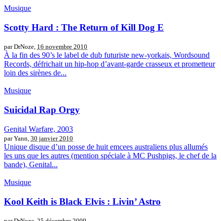
Musique
Scotty Hard : The Return of Kill Dog E
par DrNoze,
16 novembre 2010
À la fin des 90’s le label de dub futuriste new-yorkais, Wordsound
Records, défrichait un hip-hop d’avant-garde crasseux et prometteur
loin des sirènes de...
Musique
Suicidal Rap Orgy
Genital Warfare, 2003
par Yann,
30 janvier 2010
Unique disque d’un posse de huit emcees australiens plus allumés
les uns que les autres (mention spéciale à MC Pushpigs, le chef de la
bande), Genital...
Musique
Kool Keith is Black Elvis : Livin’ Astro
par DrNoze,
25 décembre 2009