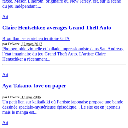
faxée. Mason Lindroth, originaire du New Jersey, est, sur la scène
du jeu indépendant,...
Art
Claire Hentschker, averages Grand Theft Auto
Brouillard sensoriel en territoire GTA
par DrNoze,
27 mars 2017
Photographie virtuelle et ballade impressionniste dans San Andreas,
l’état imaginaire du jeu Grand Theft Auto. L’artiste Claire
Hentschker a récemment...
Art
Aya Takano, love on paper
par DrNoze,
13 mai 2006
Un petit lien sur kaikaikiki où l’artiste japonaise propose une bande
dessinée spacialo-mystérieuse épisodique... Le site est en japonais
mais le manga est...
Art