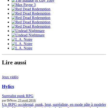
Lire aussi
Jeux vidéo
Hylics
Surrealist punk RPG
par DrNoze,
23 avril 2016
Un JRPG occidental, punk, brut, surréaliste, en mode pâte à modeler