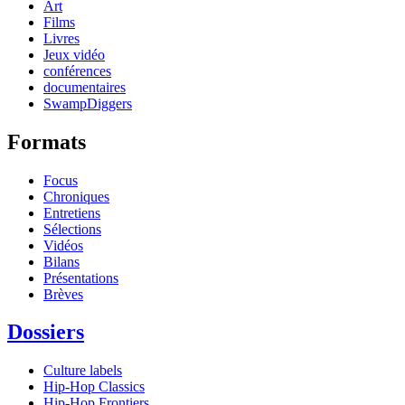
Art
Films
Livres
Jeux vidéo
conférences
documentaires
SwampDiggers
Formats
Focus
Chroniques
Entretiens
Sélections
Vidéos
Bilans
Présentations
Brèves
Dossiers
Culture labels
Hip-Hop Classics
Hip-Hop Frontiers