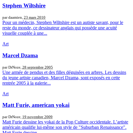
Stephen Wiltshire
par daamien,
23 mars 2010
Pour un médecin, Stephen Wiltshire est un autiste savant, pour le
reste du monde, ce dessinateur anglais qui possède une acuité
visuelle couplée à une...
Art
Marcel Dzama
par DrNoze,
28 septembre 2005
Une armée de pendus et des filles déguisées en arbres. Les dessins
du jeune artiste canadien, Marcel Dzama, sont exposés en cette
rentrée 2005 à la galerie...
Art
Matt Furie, american yokai
par DrNoze,
19 novembre 2009
Matt Furie dessine les yokai de la Pop Culture occidentale. L’artiste
américain qualifie lui-même son style de "Suburban Renaissance".
Matt Furie dessine...