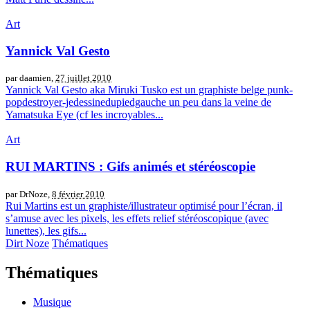
Art
Yannick Val Gesto
par daamien,
27 juillet 2010
Yannick Val Gesto aka Miruki Tusko est un graphiste belge punk-
popdestroyer-jedessinedupiedgauche un peu dans la veine de
Yamatsuka Eye (cf les incroyables...
Art
RUI MARTINS : Gifs animés et stéréoscopie
par DrNoze,
8 février 2010
Rui Martins est un graphiste/illustrateur optimisé pour l’écran, il
s’amuse avec les pixels, les effets relief stéréoscopique (avec
lunettes), les gifs...
Dirt Noze
Thématiques
Thématiques
Musique