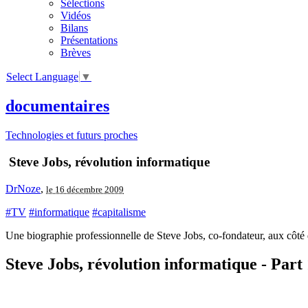
Sélections
Vidéos
Bilans
Présentations
Brèves
Select Language
▼
documentaires
Technologies et futurs proches
Steve Jobs, révolution informatique
DrNoze
,
le 16 décembre 2009
#TV
#informatique
#capitalisme
Une biographie professionnelle de Steve Jobs, co-fondateur, aux côt
Steve Jobs, révolution informatique - Part 