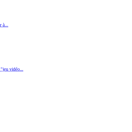
 à...
"jeu vidéo...