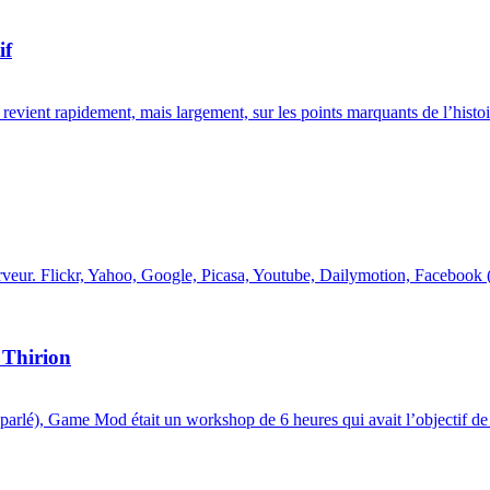
if
revient rapidement, mais largement, sur les points marquants de l’histoi
erveur. Flickr, Yahoo, Google, Picasa, Youtube, Dailymotion, Facebook (
 Thirion
à parlé), Game Mod était un workshop de 6 heures qui avait l’objectif de