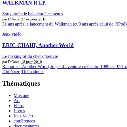
WALKMAN R.I.P.
Sony arrête le baladeur à cassettes
par DrNoze,
27 octobre 2010
31 ans après le lancement du Walkman (et 9 ans après celui de l’iPod) So
Jeux vidéo
ERIC CHAHI, Another World
Le making of du chef-d’oeuvre
par DrNoze,
18 mars 2010
Retour sur Another World, le jeu d’aventure créé entre 1989 et 1991 pa
Dirt Noze
Thématiques
Thématiques
Musique
Art
Films
Livres
Jeux vidéo
conférences
documentaires