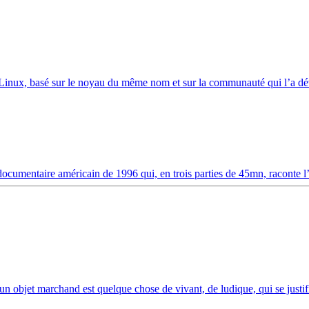
Linux, basé sur le noyau du même nom et sur la communauté qui l’a dé
ocumentaire américain de 1996 qui, en trois parties de 45mn, raconte l’
un objet marchand est quelque chose de vivant, de ludique, qui se justifi