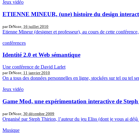
Jeux vidéo
ETIENNE MINEUR, (une) histoire du design interact
par DrNoze,
16 juillet 2010
Etienne Mineur (designer et professeur), au cours de cette conférence, 
conférences
Identité 2.0 et Web sémantique
Une conférence de David Larlet
par DrNoze,
11 janvier 2010
On a tous des données personnelles en ligne, stockées sur tel ou tel s
Jeux vidéo
Game Mod, une expérimentation interactive de Steph
par DrNoze,
30 décembre 2009
Organisé par Steph Thirion, l’auteur du jeu Eliss (dont je vous ai déj
Musique