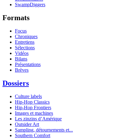
SwampDiggers
Formats
Focus
Chroniques
Entretiens
Sélections
Vidéos
Bilans
Présentations
Brèves
Dossiers
Culture labels
Hip-Hop Classics
Hip-Hop Frontiers
Images et machines
Les zinzins d’Amérique
Outsider Art
Sampling, détournements et...
Southern Comfort