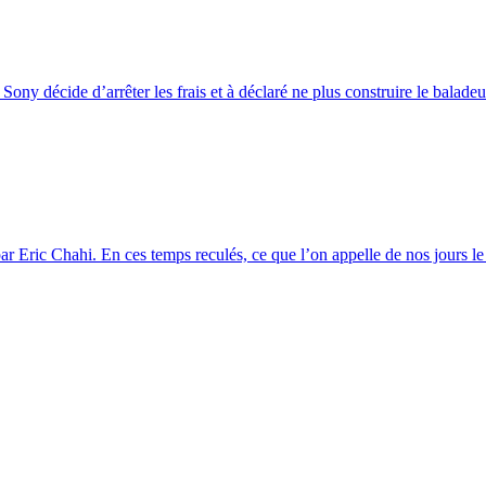
ny décide d’arrêter les frais et à déclaré ne plus construire le baladeur
r Eric Chahi. En ces temps reculés, ce que l’on appelle de nos jours le 