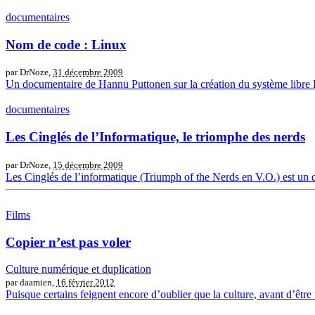
documentaires
Nom de code : Linux
par DrNoze,
31 décembre 2009
Un documentaire de Hannu Puttonen sur la création du système libre 
documentaires
Les Cinglés de l’Informatique, le triomphe des nerds
par DrNoze,
15 décembre 2009
Les Cinglés de l’informatique (Triumph of the Nerds en V.O.) est un d
Films
Copier n’est pas voler
Culture numérique et duplication
par daamien,
16 février 2012
Puisque certains feignent encore d’oublier que la culture, avant d’être 