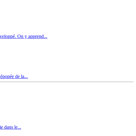
veloppé. On y apprend...
épopée de la...
e dans le...