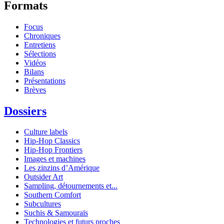
Formats
Focus
Chroniques
Entretiens
Sélections
Vidéos
Bilans
Présentations
Brèves
Dossiers
Culture labels
Hip-Hop Classics
Hip-Hop Frontiers
Images et machines
Les zinzins d’Amérique
Outsider Art
Sampling, détournements et...
Southern Comfort
Subcultures
Suchis & Samouraïs
Technologies et futurs proches