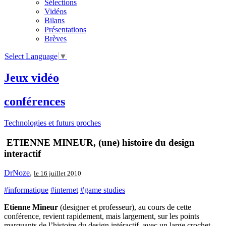
Sélections
Vidéos
Bilans
Présentations
Brèves
Select Language
▼
Jeux vidéo
conférences
Technologies et futurs proches
ETIENNE MINEUR, (une) histoire du design
interactif
DrNoze
,
le 16 juillet 2010
#informatique
#internet
#game studies
Etienne Mineur
(designer et professeur), au cours de cette
conférence, revient rapidement, mais largement, sur les points
marquants de l’histoire du design intéractif, avec un large crochet