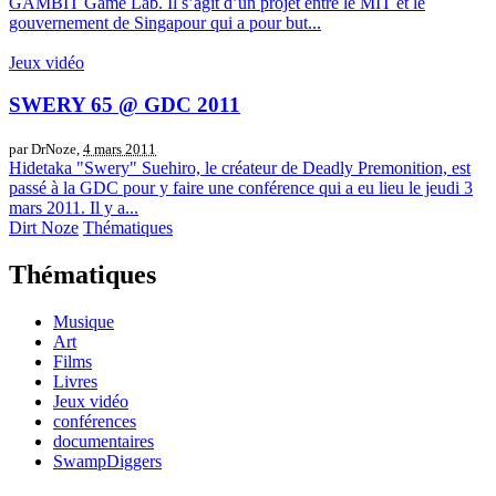
GAMBIT Game Lab. Il s’agit d’un projet entre le MIT et le
gouvernement de Singapour qui a pour but...
Jeux vidéo
SWERY 65 @ GDC 2011
par DrNoze,
4 mars 2011
Hidetaka "Swery" Suehiro, le créateur de Deadly Premonition, est
passé à la GDC pour y faire une conférence qui a eu lieu le jeudi 3
mars 2011. Il y a...
Dirt Noze
Thématiques
Thématiques
Musique
Art
Films
Livres
Jeux vidéo
conférences
documentaires
SwampDiggers