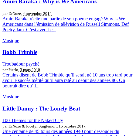
Amiri Baraka : Why is We Americans
par DrNoze,
4 novembre 2014
Amiri Baraka récite une partie de son poème engagé Why is We
Americans dans l’émission de télévision de Russell Simmons, Def
Poetry Jam. C’est avec Le...
Musique
Bobb Trimble
Troubadour psyché
par Pierlo,
3 mars 2010
Certains disent de Bobb Trimble qu’il serait né 10 ans trop tard pour
avoir le succès mérité qu’il aura raté au début des années 80. On
pourrait dire qu’il...
Musique
Little Danny : The Lonely Beat
100 Themes for the Naked City
par DrNoze & Jocelyn Anglemort,
16 octobre 2017
Une centaine de 45 tours des années 1940 pour dessouder du