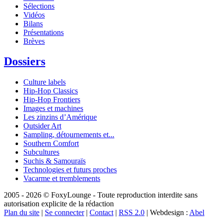
Sélections
Vidéos
Bilans
Présentations
Brèves
Dossiers
Culture labels
Hip-Hop Classics
Hip-Hop Frontiers
Images et machines
Les zinzins d’Amérique
Outsider Art
Sampling, détournements et...
Southern Comfort
Subcultures
Suchis & Samouraïs
Technologies et futurs proches
Vacarme et tremblements
2005 - 2026 © FoxyLounge - Toute reproduction interdite sans
autorisation explicite de la rédaction
Plan du site
|
Se connecter
|
Contact
|
RSS 2.0
| Webdesign :
Abel