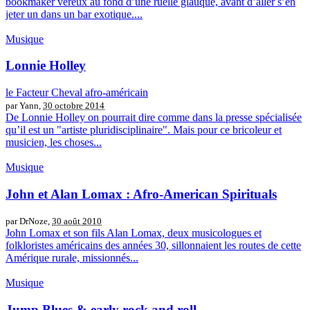
bookmaker véreux au fond d’une ruelle glauque, avant d’aller s’en
jeter un dans un bar exotique....
Musique
Lonnie Holley
le Facteur Cheval afro-américain
par Yann,
30 octobre 2014
De Lonnie Holley on pourrait dire comme dans la presse spécialisée
qu’il est un "artiste pluridisciplinaire". Mais pour ce bricoleur et
musicien, les choses...
Musique
John et Alan Lomax : Afro-American Spirituals
par DrNoze,
30 août 2010
John Lomax et son fils Alan Lomax, deux musicologues et
folkloristes américains des années 30, sillonnaient les routes de cette
Amérique rurale, missionnés...
Musique
Jump Blues & early rock and roll