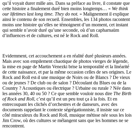
qu’il voyait durer mille ans. Dans sa préface au livre, il constate que
cette histoire a finalement duré bien moins longtemps… «
We think
our lifetimes last long time. They do not.
» Malignement il explique
ainsi le contenu de son recueil. Ensembles, les 134 photos racontent
moins une histoire qu’elles ne témoignent d’un moment, cet instant
qui semble n’avoir duré qu’une seconde, où d’un capharnaüm
d’influences et de cultures, est né le Rock and Roll.
Evidemment, cet accouchement a en réalité duré plusieurs années.
Mais avec son empilement chaotique de photos vierges de légende,
la mise en page de Martin Venezki brise la temporalité et la linéarité
de cette naissance, et par la même occasion celles de ses origines. Le
Rock and Roll est-il une musique de Noirs ou de Blancs ? De vieux
ou de jeunes ? De club ou de salon ? Découlant du Blues ou de la
Country ? Acoustiques ou électrique ? Urbaine ou rurale ? Née dans
les années 30, 40 ou 50 ? Ce que semble vouloir nous dire
The Birth
of Rock and Roll
, c’est qu’il est un peu tout ça à la fois. Et en
entrecoupant les clichés d’orchestres et de danseurs, avec des
documents rappelant le contexte ségrégationniste, il insiste sur ce
côté miraculeux du Rock and Roll, musique métisse née sous les lois
Jim Crow, où des cultures se mélangent sans que les hommes ne se
rencontrent.