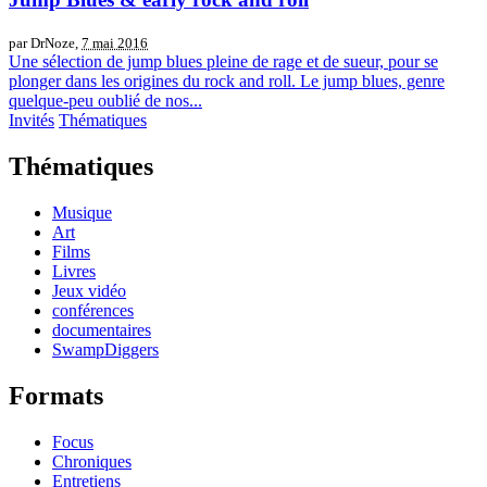
par DrNoze,
7 mai 2016
Une sélection de jump blues pleine de rage et de sueur, pour se
plonger dans les origines du rock and roll. Le jump blues, genre
quelque-peu oublié de nos...
Invités
Thématiques
Thématiques
Musique
Art
Films
Livres
Jeux vidéo
conférences
documentaires
SwampDiggers
Formats
Focus
Chroniques
Entretiens