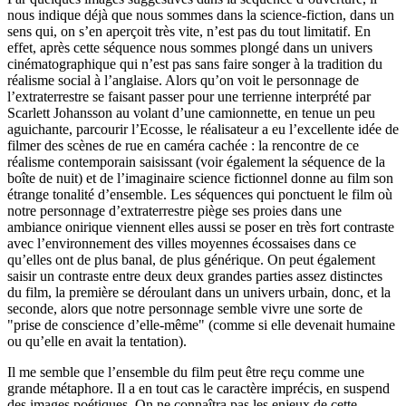
nous indique déjà que nous sommes dans la science-fiction, dans un
sens qui, on s’en aperçoit très vite, n’est pas du tout limitatif. En
effet, après cette séquence nous sommes plongé dans un univers
cinématographique qui n’est pas sans faire songer à la tradition du
réalisme social à l’anglaise. Alors qu’on voit le personnage de
l’extraterrestre se faisant passer pour une terrienne interprété par
Scarlett Johansson au volant d’une camionnette, en tenue un peu
aguichante, parcourir l’Ecosse, le réalisateur a eu l’excellente idée de
filmer des scènes de rue en caméra cachée : la rencontre de ce
réalisme contemporain saisissant (voir également la séquence de la
boîte de nuit) et de l’imaginaire science fictionnel donne au film son
étrange tonalité d’ensemble. Les séquences qui ponctuent le film où
notre personnage d’extraterrestre piège ses proies dans une
ambiance onirique viennent elles aussi se poser en très fort contraste
avec l’environnement des villes moyennes écossaises dans ce
qu’elles ont de plus banal, de plus générique. On peut également
saisir un contraste entre deux deux grandes parties assez distinctes
du film, la première se déroulant dans un univers urbain, donc, et la
seconde, alors que notre personnage semble vivre une sorte de
"prise de conscience d’elle-même" (comme si elle devenait humaine
ou qu’elle en avait la tentation).
Il me semble que l’ensemble du film peut être reçu comme une
grande métaphore. Il a en tout cas le caractère imprécis, en suspend
des images poétiques. On ne connaîtra pas les enjeux de cette