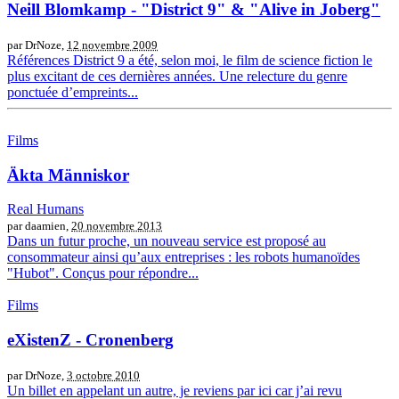
Neill Blomkamp - "District 9" & "Alive in Joberg"
par DrNoze,
12 novembre 2009
Références District 9 a été, selon moi, le film de science fiction le
plus excitant de ces dernières années. Une relecture du genre
ponctuée d’empreints...
Films
Äkta Människor
Real Humans
par daamien,
20 novembre 2013
Dans un futur proche, un nouveau service est proposé au
consommateur ainsi qu’aux entreprises : les robots humanoïdes
"Hubot". Conçus pour répondre...
Films
eXistenZ - Cronenberg
par DrNoze,
3 octobre 2010
Un billet en appelant un autre, je reviens par ici car j’ai revu