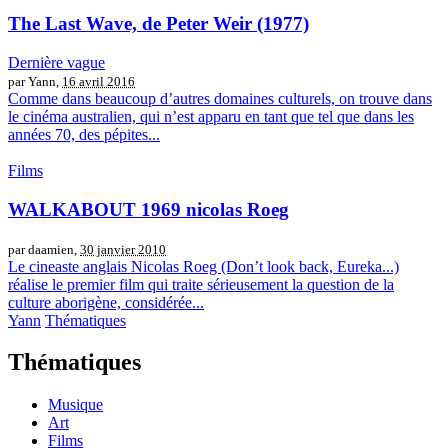
The Last Wave, de Peter Weir (1977)
Dernière vague
par Yann,
16 avril 2016
Comme dans beaucoup d’autres domaines culturels, on trouve dans
le cinéma australien, qui n’est apparu en tant que tel que dans les
années 70, des pépites...
Films
WALKABOUT 1969 nicolas Roeg
par daamien,
30 janvier 2010
Le cineaste anglais Nicolas Roeg (Don’t look back, Eureka...)
réalise le premier film qui traite sérieusement la question de la
culture aborigène, considérée...
Yann
Thématiques
Thématiques
Musique
Art
Films