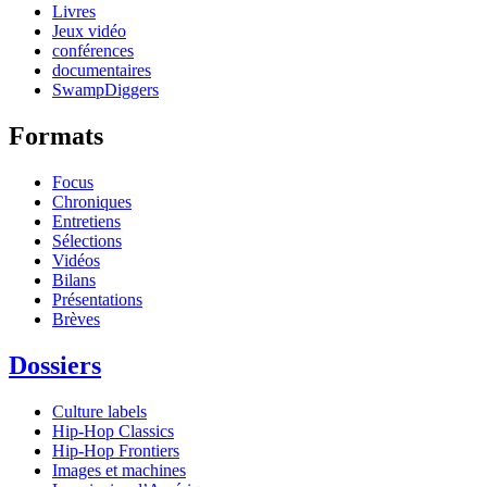
Livres
Jeux vidéo
conférences
documentaires
SwampDiggers
Formats
Focus
Chroniques
Entretiens
Sélections
Vidéos
Bilans
Présentations
Brèves
Dossiers
Culture labels
Hip-Hop Classics
Hip-Hop Frontiers
Images et machines