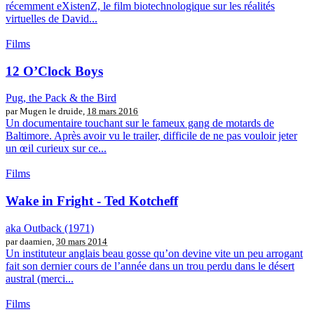
récemment eXistenZ, le film biotechnologique sur les réalités
virtuelles de David...
Films
12 O’Clock Boys
Pug, the Pack & the Bird
par Mugen le druide,
18 mars 2016
Un documentaire touchant sur le fameux gang de motards de
Baltimore. Après avoir vu le trailer, difficile de ne pas vouloir jeter
un œil curieux sur ce...
Films
Wake in Fright - Ted Kotcheff
aka Outback (1971)
par daamien,
30 mars 2014
Un instituteur anglais beau gosse qu’on devine vite un peu arrogant
fait son dernier cours de l’année dans un trou perdu dans le désert
austral (merci...
Films