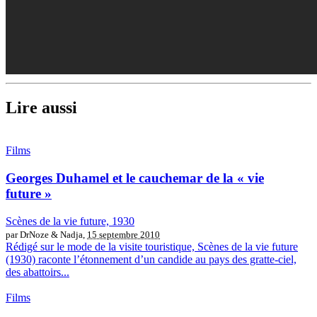
Lire aussi
Films
Georges Duhamel et le cauchemar de la « vie
future »
Scènes de la vie future, 1930
par DrNoze & Nadja,
15 septembre 2010
Rédigé sur le mode de la visite touristique, Scènes de la vie future
(1930) raconte l’étonnement d’un candide au pays des gratte-ciel,
des abattoirs...
Films