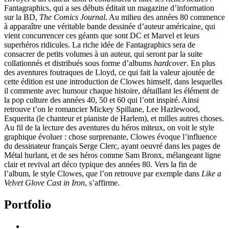
Fantagraphics, qui a ses débuts éditait un magazine d’information
sur la BD,
The Comics Journal
. Au milieu des années 80 commence
à apparaître une véritable bande dessinée d’auteur américaine, qui
vient concurrencer ces géants que sont DC et Marvel et leurs
superhéros ridicules. La riche idée de Fantagraphics sera de
consacrer de petits volumes à un auteur, qui seront par la suite
collationnés et distribués sous forme d’albums
hardcover
. En plus
des aventures foutraques de Lloyd, ce qui fait la valeur ajoutée de
cette édition est une introduction de Clowes himself, dans lesquelles
il commente avec humour chaque histoire, détaillant les élément de
la pop culture des années 40, 50 et 60 qui l’ont inspiré. Ainsi
retrouve t’on le romancier Mickey Spillane, Lee Hazlewood,
Esquerita (le chanteur et pianiste de Harlem), et milles autres choses.
Au fil de la lecture des aventures du héros miteux, on voit le style
graphique évoluer : chose surprenante, Clowes évoque l’influence
du dessinateur français Serge Clerc, ayant oeuvré dans les pages de
Métal hurlant, et de ses héros comme Sam Bronx, mélangeant ligne
clair et revival art déco typique des années 80. Vers la fin de
l’album, le style Clowes, que l’on retrouve par exemple dans
Like a
Velvet Glove Cast in Iron
, s’affirme.
Portfolio