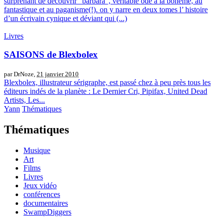
surprenant de découvrir "barbara", véritable ode à la bohème, au
fantastique et au paganisme(!). on y narre en deux tomes l’ histoire
d’un écrivain cynique et déviant qui (...)
Livres
SAISONS de Blexbolex
par DrNoze,
21 janvier 2010
Blexbolex, illustrateur sérigraphe, est passé chez à peu près tous les
éditeurs indés de la planète : Le Dernier Cri, Pipifax, United Dead
Artists, Les...
Yann
Thématiques
Thématiques
Musique
Art
Films
Livres
Jeux vidéo
conférences
documentaires
SwampDiggers