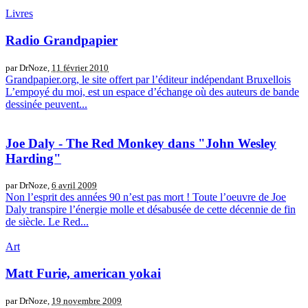
Livres
Radio Grandpapier
par DrNoze,
11 février 2010
Grandpapier.org, le site offert par l’éditeur indépendant Bruxellois
L’empoyé du moi, est un espace d’échange où des auteurs de bande
dessinée peuvent...
Joe Daly - The Red Monkey dans "John Wesley
Harding"
par DrNoze,
6 avril 2009
Non l’esprit des années 90 n’est pas mort ! Toute l’oeuvre de Joe
Daly transpire l’énergie molle et désabusée de cette décennie de fin
de siècle. Le Red...
Art
Matt Furie, american yokai
par DrNoze,
19 novembre 2009