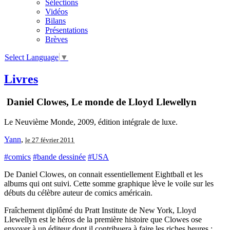
Sélections
Vidéos
Bilans
Présentations
Brèves
Select Language
▼
Livres
Daniel Clowes, Le monde de Lloyd Llewellyn
Le Neuvième Monde, 2009, édition intégrale de luxe.
Yann
,
le 27 février 2011
#comics
#bande dessinée
#USA
De Daniel Clowes, on connait essentiellement Eightball et les
albums qui ont suivi. Cette somme graphique lève le voile sur les
débuts du célèbre auteur de comics américain.
Fraîchement diplômé du Pratt Institute de New York, Lloyd
Llewellyn est le héros de la première histoire que Clowes ose
envoyer à un éditeur dont il contribuera à faire les riches heures :