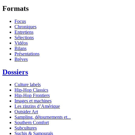
Formats
Focus
Chroniques
Entretiens
Sélections
Vidéos
Bilans
Présentations
Brèves
Dossiers
Culture labels
Hip-Hop Classics
Hip-Hop Frontiers
Images et machines
Les zinzins d’Amérique
Outsider Art
Sampling, détournements et...
Southern Comfort
Subcultures
Suchis & Samouraïs