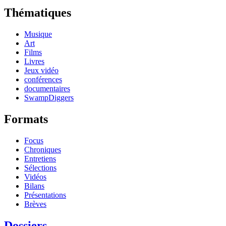
Thématiques
Musique
Art
Films
Livres
Jeux vidéo
conférences
documentaires
SwampDiggers
Formats
Focus
Chroniques
Entretiens
Sélections
Vidéos
Bilans
Présentations
Brèves
Dossiers