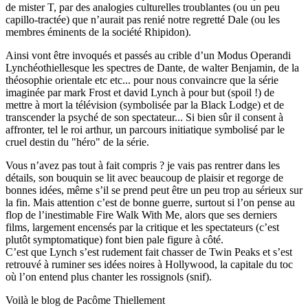
de mister T, par des analogies culturelles troublantes (ou un peu
capillo-tractée) que n’aurait pas renié notre regretté Dale (ou les
membres éminents de la société Rhipidon).
Ainsi vont être invoqués et passés au crible d’un Modus Operandi
Lynchéothiellesque les spectres de Dante, de walter Benjamin, de la
théosophie orientale etc etc... pour nous convaincre que la série
imaginée par mark Frost et david Lynch à pour but (spoil !) de
mettre à mort la télévision (symbolisée par la Black Lodge) et de
transcender la psyché de son spectateur... Si bien sûr il consent à
affronter, tel le roi arthur, un parcours initiatique symbolisé par le
cruel destin du "héro" de la série.
Vous n’avez pas tout à fait compris ? je vais pas rentrer dans les
détails, son bouquin se lit avec beaucoup de plaisir et regorge de
bonnes idées, même s’il se prend peut être un peu trop au sérieux sur
la fin. Mais attention c’est de bonne guerre, surtout si l’on pense au
flop de l’inestimable Fire Walk With Me, alors que ses derniers
films, largement encensés par la critique et les spectateurs (c’est
plutôt symptomatique) font bien pale figure à côté.
C’est que Lynch s’est rudement fait chasser de Twin Peaks et s’est
retrouvé à ruminer ses idées noires à Hollywood, la capitale du toc
où l’on entend plus chanter les rossignols (snif).
Voilà le blog de Pacôme Thiellement