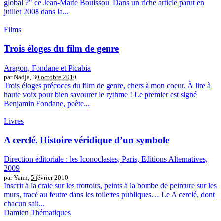
global ?" de Jean-Marie Bouissou. Dans un riche article parut en
juillet 2008 dans la...
Films
Trois éloges du film de genre
Aragon, Fondane et Picabia
par Nadja,
30 octobre 2010
Trois éloges précoces du film de genre, chers à mon coeur. À lire à
haute voix pour bien savourer le rythme ! Le premier est signé
Benjamin Fondane, poète...
Livres
A cerclé. Histoire véridique d’un symbole
Direction éditoriale : les Iconoclastes, Paris, Editions Alternatives,
2009
par Yann,
5 février 2010
Inscrit à la craie sur les trottoirs, peints à la bombe de peinture sur les
murs, tracé au feutre dans les toilettes publiques… Le A cerclé, dont
chacun sait...
Damien
Thématiques