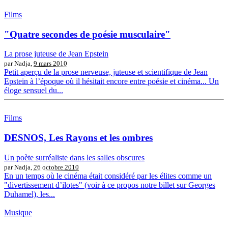
Films
"Quatre secondes de poésie musculaire"
La prose juteuse de Jean Epstein
par Nadja,
9 mars 2010
Petit aperçu de la prose nerveuse, juteuse et scientifique de Jean
Epstein à l’époque où il hésitait encore entre poésie et cinéma... Un
éloge sensuel du...
Films
DESNOS, Les Rayons et les ombres
Un poète surréaliste dans les salles obscures
par Nadja,
26 octobre 2010
En un temps où le cinéma était considéré par les élites comme un
"divertissement d’ilotes" (voir à ce propos notre billet sur Georges
Duhamel), les...
Musique