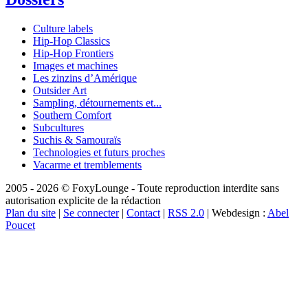
Culture labels
Hip-Hop Classics
Hip-Hop Frontiers
Images et machines
Les zinzins d’Amérique
Outsider Art
Sampling, détournements et...
Southern Comfort
Subcultures
Suchis & Samouraïs
Technologies et futurs proches
Vacarme et tremblements
2005 - 2026 © FoxyLounge - Toute reproduction interdite sans
autorisation explicite de la rédaction
Plan du site
|
Se connecter
|
Contact
|
RSS 2.0
| Webdesign :
Abel
Poucet