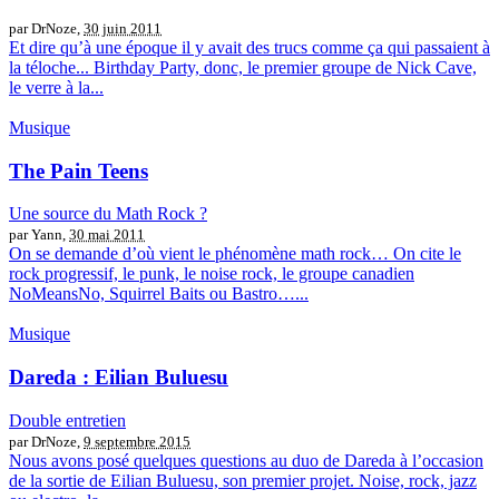
par DrNoze,
30 juin 2011
Et dire qu’à une époque il y avait des trucs comme ça qui passaient à
la téloche... Birthday Party, donc, le premier groupe de Nick Cave,
le verre à la...
Musique
The Pain Teens
Une source du Math Rock ?
par Yann,
30 mai 2011
On se demande d’où vient le phénomène math rock… On cite le
rock progressif, le punk, le noise rock, le groupe canadien
NoMeansNo, Squirrel Baits ou Bastro…...
Musique
Dareda : Eilian Buluesu
Double entretien
par DrNoze,
9 septembre 2015
Nous avons posé quelques questions au duo de Dareda à l’occasion
de la sortie de Eilian Buluesu, son premier projet. Noise, rock, jazz