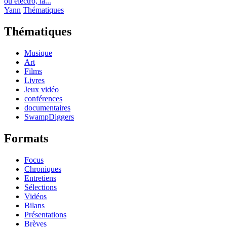
ou electro, la...
Yann
Thématiques
Thématiques
Musique
Art
Films
Livres
Jeux vidéo
conférences
documentaires
SwampDiggers
Formats
Focus
Chroniques
Entretiens
Sélections
Vidéos
Bilans
Présentations
Brèves