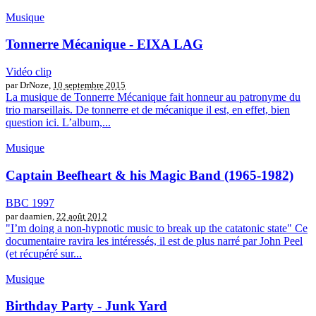
Musique
Tonnerre Mécanique - EIXA LAG
Vidéo clip
par DrNoze,
10 septembre 2015
La musique de Tonnerre Mécanique fait honneur au patronyme du
trio marseillais. De tonnerre et de mécanique il est, en effet, bien
question ici. L’album,...
Musique
Captain Beefheart & his Magic Band (1965-1982)
BBC 1997
par daamien,
22 août 2012
"I’m doing a non-hypnotic music to break up the catatonic state" Ce
documentaire ravira les intéressés, il est de plus narré par John Peel
(et récupéré sur...
Musique
Birthday Party - Junk Yard