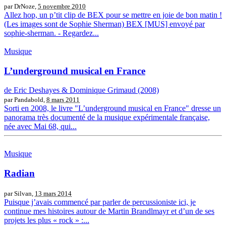
par DrNoze,
5 novembre 2010
Allez hop, un p’tit clip de BEX pour se mettre en joie de bon matin !
(Les images sont de Sophie Sherman) BEX [MUS] envoyé par
sophie-sherman. - Regardez...
Musique
L’underground musical en France
de Eric Deshayes & Dominique Grimaud (2008)
par Pandabold,
8 mars 2011
Sorti en 2008, le livre "L’underground musical en France" dresse un
panorama très documenté de la musique expérimentale française,
née avec Mai 68, qui...
Musique
Radian
par Silvan,
13 mars 2014
Puisque j’avais commencé par parler de percussioniste ici, je
continue mes histoires autour de Martin Brandlmayr et d’un de ses
projets les plus « rock » :...