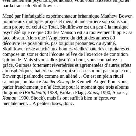
éventuellement psychotropes aidants, vous vous laisserez emporter
par la transe de Skullflower…
Mené par l’infatigable expérimentateur britannique Matthew Bower,
homme aux multiples projets et menant une carrière solo sous son
nom propre ou celui de Total, Skullflower est un peu à la musique
psychédélique ce que Charles Manson est au mouvement hippie : sa
face obscur. Alors que l’Angleterre du début des années 80
découvre les possibilités, pas toujours probantes, du synthé,
Skullflower reste attaché aux bonnes vieilles batteries et guitares et
compose un stoner dont l’écoute relève de l’exercice de contrition
spirituelle. Mais si vous allez jusqu’au bout, vous connaîtrez la
grâce. Guitares fortement réverbérées et agrémentées d’autres effets
atmosphériques, batterie ralentie qui se casse surtout pas trop le cul,
Bower qui psalmodie comme un aliéné… On est en plein rituel
satanique, ambiance
Lucifer Rising
de Kenneth Anger. Pour vous
parler franchement je n’ai écouté pour le moment que trois albums
du groupe (
Birthdeath
, 1988, Broken Flag ;
Ruins
, 1990, Shock ;
Xaman
, 1990, Shock), mais ils ont suffit à bien m’éprouver
mentalement… A petites doses, donc.