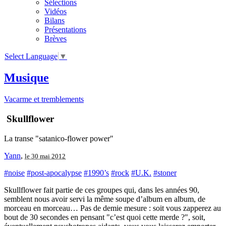
Sélections
Vidéos
Bilans
Présentations
Brèves
Select Language
▼
Musique
Vacarme et tremblements
Skullflower
La transe "satanico-flower power"
Yann
,
le 30 mai 2012
#noise
#post-apocalypse
#1990’s
#rock
#U.K.
#stoner
Skullflower fait partie de ces groupes qui, dans les années 90,
semblent nous avoir servi la même soupe d’album en album, de
morceau en morceau… Pas de demie mesure : soit vous zapperez au
bout de 30 secondes en pensant "c’est quoi cette merde ?", soit,