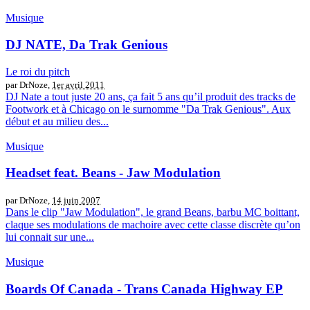
Musique
DJ NATE, Da Trak Genious
Le roi du pitch
par DrNoze,
1er avril 2011
DJ Nate a tout juste 20 ans, ça fait 5 ans qu’il produit des tracks de
Footwork et à Chicago on le surnomme "Da Trak Genious". Aux
début et au milieu des...
Musique
Headset feat. Beans - Jaw Modulation
par DrNoze,
14 juin 2007
Dans le clip "Jaw Modulation", le grand Beans, barbu MC boittant,
claque ses modulations de machoire avec cette classe discrète qu’on
lui connait sur une...
Musique
Boards Of Canada - Trans Canada Highway EP