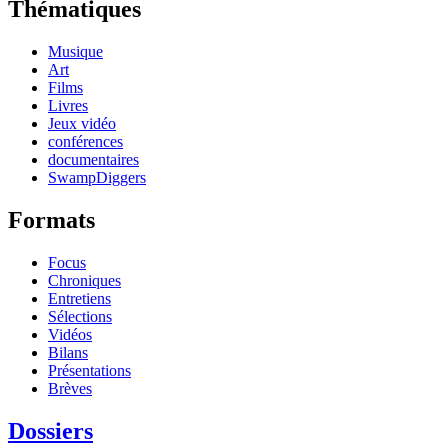
Thématiques
Musique
Art
Films
Livres
Jeux vidéo
conférences
documentaires
SwampDiggers
Formats
Focus
Chroniques
Entretiens
Sélections
Vidéos
Bilans
Présentations
Brèves
Dossiers