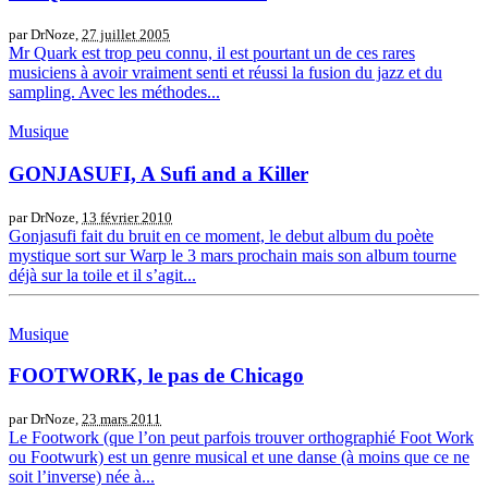
par DrNoze,
27 juillet 2005
Mr Quark est trop peu connu, il est pourtant un de ces rares
musiciens à avoir vraiment senti et réussi la fusion du jazz et du
sampling. Avec les méthodes...
Musique
GONJASUFI, A Sufi and a Killer
par DrNoze,
13 février 2010
Gonjasufi fait du bruit en ce moment, le debut album du poète
mystique sort sur Warp le 3 mars prochain mais son album tourne
déjà sur la toile et il s’agit...
Musique
FOOTWORK, le pas de Chicago
par DrNoze,
23 mars 2011
Le Footwork (que l’on peut parfois trouver orthographié Foot Work
ou Footwurk) est un genre musical et une danse (à moins que ce ne
soit l’inverse) née à...