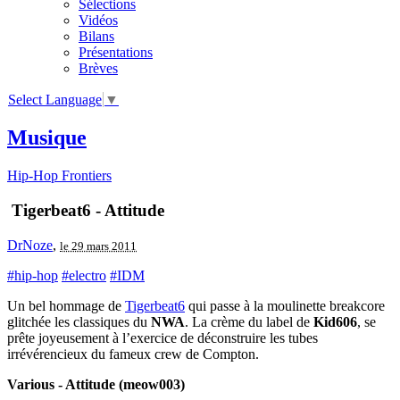
Sélections
Vidéos
Bilans
Présentations
Brèves
Select Language
▼
Musique
Hip-Hop Frontiers
Tigerbeat6 - Attitude
DrNoze
,
le 29 mars 2011
#hip-hop
#electro
#IDM
Un bel hommage de
Tigerbeat6
qui passe à la moulinette breakcore
glitchée les classiques du
NWA
. La crème du label de
Kid606
, se
prête joyeusement à l’exercice de déconstruire les tubes
irrévérencieux du fameux crew de Compton.
Various - Attitude (meow003)