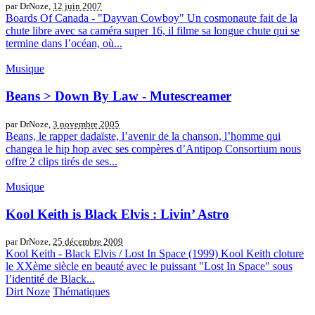
par DrNoze,
12 juin 2007
Boards Of Canada - "Dayvan Cowboy" Un cosmonaute fait de la
chute libre avec sa caméra super 16, il filme sa longue chute qui se
termine dans l’océan, où...
Musique
Beans > Down By Law - Mutescreamer
par DrNoze,
3 novembre 2005
Beans, le rapper dadaïste, l’avenir de la chanson, l’homme qui
changea le hip hop avec ses compères d’Antipop Consortium nous
offre 2 clips tirés de ses...
Musique
Kool Keith is Black Elvis : Livin’ Astro
par DrNoze,
25 décembre 2009
Kool Keith - Black Elvis / Lost In Space (1999) Kool Keith cloture
le XXème siècle en beauté avec le puissant "Lost In Space" sous
l’identité de Black...
Dirt Noze
Thématiques