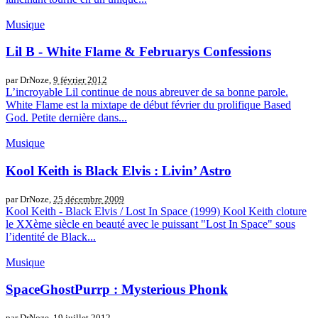
Musique
Lil B - White Flame & Februarys Confessions
par DrNoze,
9 février 2012
L’incroyable Lil continue de nous abreuver de sa bonne parole.
White Flame est la mixtape de début février du prolifique Based
God. Petite dernière dans...
Musique
Kool Keith is Black Elvis : Livin’ Astro
par DrNoze,
25 décembre 2009
Kool Keith - Black Elvis / Lost In Space (1999) Kool Keith cloture
le XXème siècle en beauté avec le puissant "Lost In Space" sous
l’identité de Black...
Musique
SpaceGhostPurrp : Mysterious Phonk
par DrNoze,
19 juillet 2012