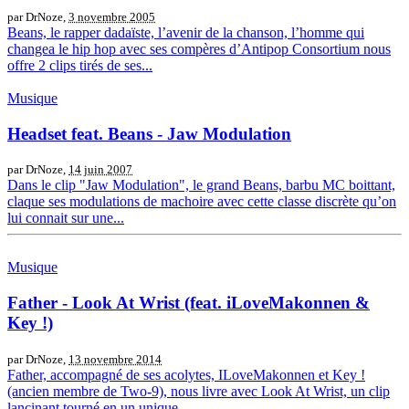
par DrNoze,
3 novembre 2005
Beans, le rapper dadaïste, l’avenir de la chanson, l’homme qui
changea le hip hop avec ses compères d’Antipop Consortium nous
offre 2 clips tirés de ses...
Musique
Headset feat. Beans - Jaw Modulation
par DrNoze,
14 juin 2007
Dans le clip "Jaw Modulation", le grand Beans, barbu MC boittant,
claque ses modulations de machoire avec cette classe discrète qu’on
lui connait sur une...
Musique
Father - Look At Wrist (feat. iLoveMakonnen &
Key !)
par DrNoze,
13 novembre 2014
Father, accompagné de ses acolytes, ILoveMakonnen et Key !
(ancien membre de Two-9), nous livre avec Look At Wrist, un clip
lancinant tourné en un unique...