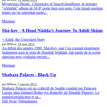
Mysterious Phonk : Chronicles of SpaceGhostPurrp, le premier
"véritable" album de SGP, porte bien son nom. Cela faisait quelque
temps qu’on entendait parler...
Musique
Shä-key - A Head Nädda’s Journey To Adidi Skizm
+ Adidi, the Unrocked Story
par DrNoze,
18 juin 2012
Au début des années 1990, Shä-Key, que l’on connait également
également sous le nom de Hanifah Walidah, fait partie de la scène
slam/rap new-yorkaise encore...
Musique
Shabazz Palaces - Black Up
par DrNoze,
7 janvier 2012
Shabazz Palaces est un collectif de Seattle conduit par Palaceer
Lazaor alias Ishmael Butler (ex Butterfly de Digable Planets). Le
rappeur/producteur et sa...
Dirt Noze
Thématiques