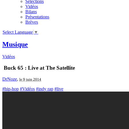
Sélections
Vidéos
Bilans
Présentations
Brèves
Select Language
▼
Musique
Vidéos
Buck 65 : Live at The Satellite
DrNoze
,
le 9 juin 2014
#hip-hop
#Vidéos
#indy rap
#live