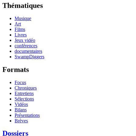
Thématiques
Musique
Art
Films
Livres
Jeux vidéo
conférences
documentaires
SwampDiggers
Formats
Focus
Chroniques
Entretiens
Sélections
Vidéos
Bilans
Présentations
Brèves
Dossiers