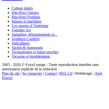
Culture labels
Hip-Hop Classics
Hip-Hop Frontiers
Images et machines
Les zinzins d’Amérique
Outsider Art
Sampling, détournements et...
Southern Comfort
Subcultures
Suchis & Samouraïs
Technologies et futurs proches
Vacarme et tremblements
2005 - 2026 © FoxyLounge - Toute reproduction interdite sans
autorisation explicite de la rédaction
Plan du site
|
Se connecter
|
Contact
|
RSS 2.0
| Webdesign :
Abel
Poucet