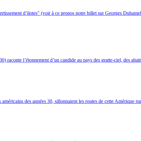
rtissement d’ilotes" (voir à ce propos notre billet sur Georges Duhamel),
30) raconte l’étonnement d’un candide au pays des gratte-ciel, des abatto
américains des années 30, sillonnaient les routes de cette Amérique rur