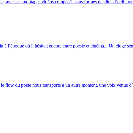
, avec ses montages vidéos composés sous formes de clins d’oeil, nous 
in à l’époque où il hésitait encore entre poésie et cinéma... Un éloge sen
e flow du poète nous transporte à un autre moment, une voix venue d’ai