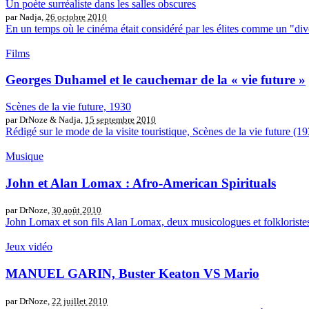
Un poète surréaliste dans les salles obscures
par Nadja,
26 octobre 2010
En un temps où le cinéma était considéré par les élites comme un "dive
Films
Georges Duhamel et le cauchemar de la « vie future »
Scènes de la vie future, 1930
par DrNoze & Nadja,
15 septembre 2010
Rédigé sur le mode de la visite touristique, Scènes de la vie future (19
Musique
John et Alan Lomax : Afro-American Spirituals
par DrNoze,
30 août 2010
John Lomax et son fils Alan Lomax, deux musicologues et folkloristes 
Jeux vidéo
MANUEL GARIN, Buster Keaton VS Mario
par DrNoze,
22 juillet 2010