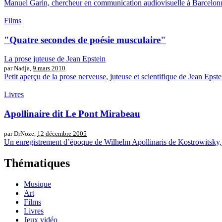
Manuel Garin, chercheur en communication audiovisuelle à Barcelonne
Films
"Quatre secondes de poésie musculaire"
La prose juteuse de Jean Epstein
par Nadja,
9 mars 2010
Petit aperçu de la prose nerveuse, juteuse et scientifique de Jean Epste
Livres
Apollinaire dit Le Pont Mirabeau
par DrNoze,
12 décembre 2005
Un enregistrement d’époque de Wilhelm Apollinaris de Kostrowitsky, l
Thématiques
Musique
Art
Films
Livres
Jeux vidéo