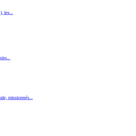
 les...
irs...
ale, missionnés...