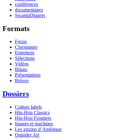
conférences
documentaires
SwampDiggers
Formats
Focus
Chroniques
Entretiens
Sélections
Vidéos
Bilans
Présentations
Brèves
Dossiers
Culture labels
Hip-Hop Classics
Hip-Hop Frontiers
Images et machines
Les zinzins d’Amérique
Outsider Art