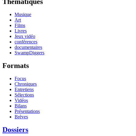
Thématiques
Musique
Art
Films
Livres
Jeux vidéo
conférences
documentaires
SwampDiggers
Formats
Focus
Chroniques
Entretiens
Sélections
Vidéos
Bilans
Présentations
Brèves
Dossiers