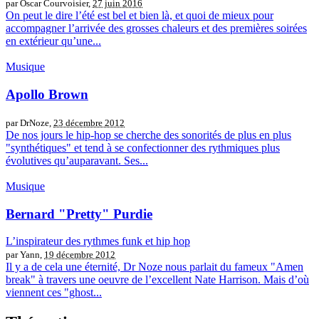
par Oscar Courvoisier,
27 juin 2016
On peut le dire l’été est bel et bien là, et quoi de mieux pour
accompagner l’arrivée des grosses chaleurs et des premières soirées
en extérieur qu’une...
Musique
Apollo Brown
par DrNoze,
23 décembre 2012
De nos jours le hip-hop se cherche des sonorités de plus en plus
"synthétiques" et tend à se confectionner des rythmiques plus
évolutives qu’auparavant. Ses...
Musique
Bernard "Pretty" Purdie
L’inspirateur des rythmes funk et hip hop
par Yann,
19 décembre 2012
Il y a de cela une éternité, Dr Noze nous parlait du fameux "Amen
break" à travers une oeuvre de l’excellent Nate Harrison. Mais d’où
viennent ces "ghost...