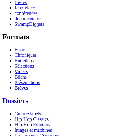
Livres
Jeux vidéo
conférences
documentaires
SwampDiggers
Formats
Focus
Chroniques
Entretiens
Sélections
Vidéos
Bilans
Présentations
Brèves
Dossiers
Culture labels
Hip-Hop Classics
Hip-Hop Frontiers
Images et machines
Les zinzins d’Amérique