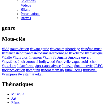
Sélections
Vidéos
Bilans
Présentations
Brèves
genre
Mots-clés
#666
#auto-fiction
#avant garde
#aventure
#bondage
#cinéma muet
#enfance
#épouvante
#érotisme
#espionnage
#exotisme
#fantastique
#giallo
#huis clos
#humour
#kung fu
#mafia
#monde ouvert
#mystères
#noir
#nouvel hollywood
#nouvelle vague
#old school
#pixel art
#plateforme
#post-apocalypse
#puzzle
#road movie
#RPG
#science-fiction
#seapunk
#shoot them up
#simulacres
#survival
#vampires
#western
#yokai
Thématiques
Musique
Art
Films