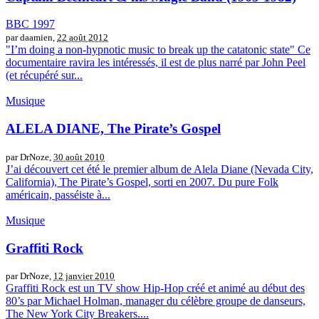
BBC 1997
par daamien,
22 août 2012
"I’m doing a non-hypnotic music to break up the catatonic state" Ce
documentaire ravira les intéressés, il est de plus narré par John Peel
(et récupéré sur...
Musique
ALELA DIANE, The Pirate’s Gospel
par DrNoze,
30 août 2010
J’ai découvert cet été le premier album de Alela Diane (Nevada City,
California), The Pirate’s Gospel, sorti en 2007. Du pure Folk
américain, passéiste à...
Musique
Graffiti Rock
par DrNoze,
12 janvier 2010
Graffiti Rock est un TV show Hip-Hop créé et animé au début des
80’s par Michael Holman, manager du célèbre groupe de danseurs,
The New York City Breakers....