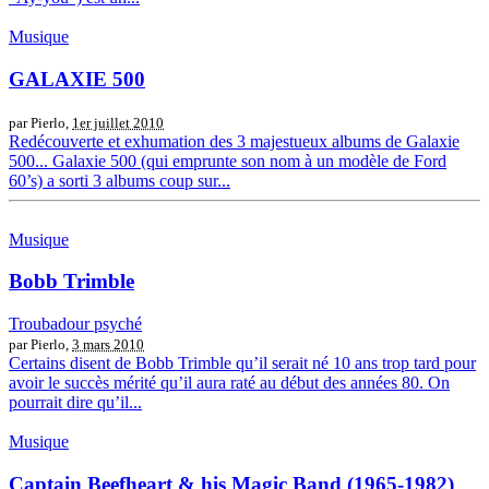
Musique
GALAXIE 500
par Pierlo,
1er juillet 2010
Redécouverte et exhumation des 3 majestueux albums de Galaxie
500... Galaxie 500 (qui emprunte son nom à un modèle de Ford
60’s) a sorti 3 albums coup sur...
Musique
Bobb Trimble
Troubadour psyché
par Pierlo,
3 mars 2010
Certains disent de Bobb Trimble qu’il serait né 10 ans trop tard pour
avoir le succès mérité qu’il aura raté au début des années 80. On
pourrait dire qu’il...
Musique
Captain Beefheart & his Magic Band (1965-1982)