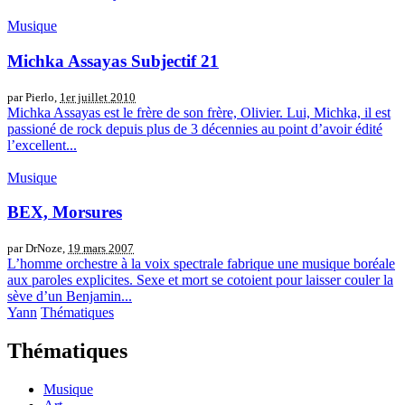
Musique
Michka Assayas Subjectif 21
par Pierlo,
1er juillet 2010
Michka Assayas est le frère de son frère, Olivier. Lui, Michka, il est
passioné de rock depuis plus de 3 décennies au point d’avoir édité
l’excellent...
Musique
BEX, Morsures
par DrNoze,
19 mars 2007
L’homme orchestre à la voix spectrale fabrique une musique boréale
aux paroles explicites. Sexe et mort se cotoient pour laisser couler la
sève d’un Benjamin...
Yann
Thématiques
Thématiques
Musique