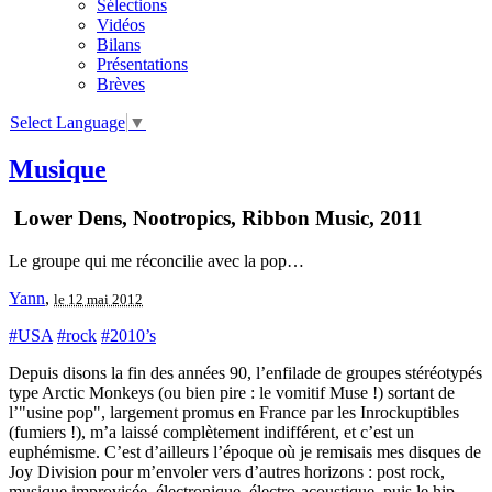
Sélections
Vidéos
Bilans
Présentations
Brèves
Select Language
▼
Musique
Lower Dens, Nootropics, Ribbon Music, 2011
Le groupe qui me réconcilie avec la pop…
Yann
,
le 12 mai 2012
#USA
#rock
#2010’s
Depuis disons la fin des années 90, l’enfilade de groupes stéréotypés
type Arctic Monkeys (ou bien pire : le vomitif Muse !) sortant de
l’"usine pop", largement promus en France par les Inrockuptibles
(fumiers !), m’a laissé complètement indifférent, et c’est un
euphémisme. C’est d’ailleurs l’époque où je remisais mes disques de
Joy Division pour m’envoler vers d’autres horizons : post rock,
musique improvisée, électronique, électro-acoustique, puis le hip