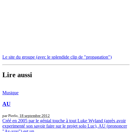
Le site du groupe (avec le splendide clip de "propagation")
Lire aussi
Musique
AU
par Pierlo,
18 septembre 2012
Créé en 2005 par le génial touche à tout Luke Wyland (après avoir
experimenté son savoir faire sur le projet solo Luc), AU (prononcer
"Ay-you") est un...