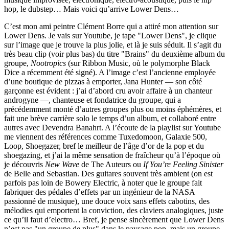
hop, le dubstep… Mais voici qu’arrive Lower Dens…
C’est mon ami peintre Clément Borre qui a attiré mon attention sur
Lower Dens. Je vais sur Youtube, je tape "Lower Dens", je clique
sur l’image que je trouve la plus jolie, et là je suis séduit. Il s’agit du
très beau clip (voir plus bas) du titre "Brains" du deuxième album du
groupe,
Nootropics
(sur Ribbon Music, où le polymorphe Black
Dice a récemment été signé). A l’image c’est l’ancienne employée
d’une boutique de pizzas à emporter, Jana Hunter — son côté
garçonne est évident : j’ai d’abord cru avoir affaire à un chanteur
androgyne —, chanteuse et fondatrice du groupe, qui a
précédemment monté d’autres groupes plus ou moins éphémères, et
fait une brève carrière solo le temps d’un album, et collaboré entre
autres avec Devendra Banahrt. A l’écoute de la playlist sur Youtube
me viennent des références comme Tuxedomoon, Galaxie 500,
Loop, Shoegazer, bref le meilleur de l’âge d’or de la pop et du
shoegazing, et j’ai la même sensation de fraîcheur qu’à l’époque où
je découvris
New Wave
de The Auteurs ou
If You’re Feeling Sinister
de Belle and Sebastian. Des guitares souvent très ambient (on est
parfois pas loin de Bowery Electric, à noter que le groupe fait
fabriquer des pédales d’effets par un ingénieur de la NASA
passionné de musique), une douce voix sans effets cabotins, des
mélodies qui emportent la conviction, des claviers analogiques, juste
ce qu’il faut d’electro… Bref, je pense sincèrement que Lower Dens
n’est pas "un groupe de plus" dans le paysage pop, mais un groupe