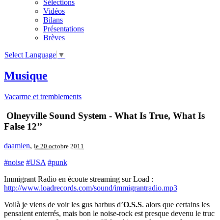
Sélections
Vidéos
Bilans
Présentations
Brèves
Select Language
▼
Musique
Vacarme et tremblements
Olneyville Sound System - What Is True, What Is
False 12’’
daamien
,
le 20 octobre 2011
#noise
#USA
#punk
Immigrant Radio en écoute streaming sur Load :
http://www.loadrecords.com/sound/immigrantradio.mp3
Voilà je viens de voir les gus barbus d’
O.S.S
. alors que certains les
pensaient enterrés, mais bon le noise-rock est presque devenu le truc