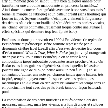
arty du moment (bon on sait qu’il faut bien quelques années pour
transformer une citrouille malodorante en princesse branchée...)
Ainsi donc un concert fort agréable avec une basse sans disto mais à
burne (la marque de fabrique) et un batteur créatif (sans fioriture) qui
joue au taquet. Soyons honnête, c’était pas vraiment la fulgurance
des débuts où le chanteur braillait à s’en déchirer les cordes vocales,
un "chant" qu’ils ont malheureusement troqué contre une guitare à
effets spéciaux qui dénature trop leur âpreté (sob).
Profitons en donc pour revenir en 1999 à Providence (le repère de
l’exubérante et pléthorique scène bruitiste représentée par le
désormais célèbre label
Load
) afin d’essayer de décrire leur coup
d’éclat nommé
What Is True, What Is False
(un joli vinyl orange soit
dit en passant). Pour situer l’esthétique on se frotte à des
compositions jusqu’auboutiste obsédantes assez proche d’Arab On
Radar (sans leurs guitares dégénérées), dans lequelles le bassiste
jouerait une ligne de dub (on pense aussi un peu à P.I.L.) en se
contentant d’utiliser une note par chanson tandis que le batteur, très
inspiré, remplirait joyeusement l’espace avec des rythmiques
machiniques en 4/4 mais en déplaçant brillamment les temps forts et
en ponctuant le tout avec des petits break tambour façon batucada-
punk.
La combinaison de ces deux musiciens tatoués donne alors des
morceaux minimaux mais très vivants, à la fois débridés et stoïques.