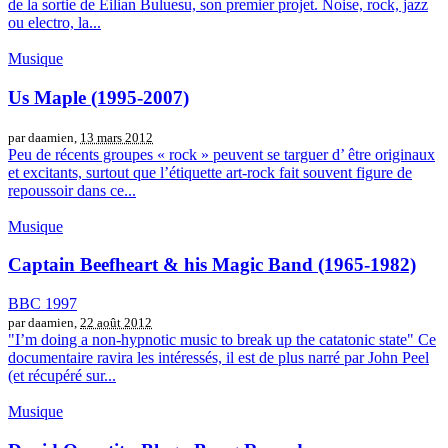
de la sortie de Eilian Buluesu, son premier projet. Noise, rock, jazz
ou electro, la...
Musique
Us Maple (1995-2007)
par daamien,
13 mars 2012
Peu de récents groupes « rock » peuvent se targuer d’ être originaux
et excitants, surtout que l’étiquette art-rock fait souvent figure de
repoussoir dans ce...
Musique
Captain Beefheart & his Magic Band (1965-1982)
BBC 1997
par daamien,
22 août 2012
"I’m doing a non-hypnotic music to break up the catatonic state" Ce
documentaire ravira les intéressés, il est de plus narré par John Peel
(et récupéré sur...
Musique