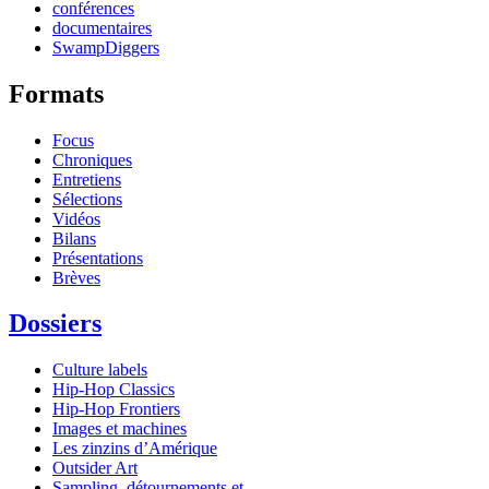
conférences
documentaires
SwampDiggers
Formats
Focus
Chroniques
Entretiens
Sélections
Vidéos
Bilans
Présentations
Brèves
Dossiers
Culture labels
Hip-Hop Classics
Hip-Hop Frontiers
Images et machines
Les zinzins d’Amérique
Outsider Art
Sampling, détournements et...