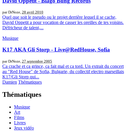
David Oppetit - Blago Bung Records
par DrNoze,
28 avril 2010
Quel que soit le pseudo ou le projet derrière lequel il se cache,
David Oppetit a pour vocation de casser les oreilles de tes voisins.
Défricheur de talent,...
Musique
K17 AKA Gli Storp - Live@RedHouse, Sofia
par DrNoze,
27 septembre 2005
Ca crache et ça grince, ça fait mal et ça tord. Un extrait du concert
au "Red House" de Sofia, Bulgarie, du collectif electro marseillais
K17/Gli Storp qui...
Damien
Thématiques
Thématiques
Musique
Art
Films
Livres
Jeux vidéo