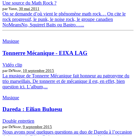
Une source du Math Rock ?
par Yann,
30 mai 2011
On se demande d’où vient le phénomène math rock… On cite le
rock progressif, le punk, le noise rock, le groupe canadien
NoMeansNo, Squirrel Baits ou Bastro…...
Musique
Tonnerre Mécanique - EIXA LAG
Vidéo clip
par DrNoze,
10 septembre 2015
La musique de Tonnerre Mécanique fait honneur au patronyme du
trio marseillais. De tonnerre et de mécanique il est, en effet, bien
question ici. L’album,...
Musique
Dareda : Eilian Buluesu
Double entretien
par DrNoze,
9 septembre 2015
Nous avons posé quelques questions au duo de Dareda à l’occasion