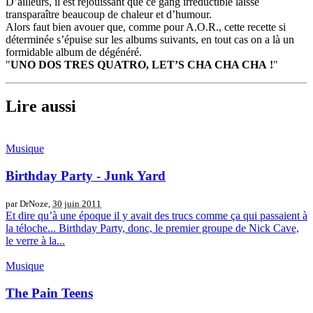
D’ailleurs, il est réjouissant que ce gang irréductible laisse
transparaître beaucoup de chaleur et d’humour.
Alors faut bien avouer que, comme pour A.O.R., cette recette si
déterminée s’épuise sur les albums suivants, en tout cas on a là un
formidable album de dégénéré.
"
UNO DOS TRES QUATRO, LET’S CHA CHA CHA !
"
Lire aussi
Musique
Birthday Party - Junk Yard
par DrNoze,
30 juin 2011
Et dire qu’à une époque il y avait des trucs comme ça qui passaient à
la téloche... Birthday Party, donc, le premier groupe de Nick Cave,
le verre à la...
Musique
The Pain Teens