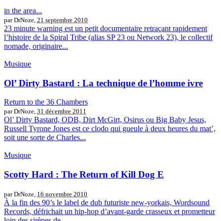
in the area...
par DrNoze,
21 septembre 2010
23 minute warning est un petit documentaire retraçant rapidement
l’histoire de la Spiral Tribe (alias SP 23 ou Network 23), le collectif
nomade, originaire...
Musique
Ol’ Dirty Bastard : La technique de l’homme ivre
Return to the 36 Chambers
par DrNoze,
31 décembre 2011
Ol’ Dirty Bastard, ODB, Dirt McGirt, Osirus ou Big Baby Jesus,
Russell Tyrone Jones est ce clodo qui gueule à deux heures du mat’,
soit une sorte de Charles...
Musique
Scotty Hard : The Return of Kill Dog E
par DrNoze,
16 novembre 2010
À la fin des 90’s le label de dub futuriste new-yorkais, Wordsound
Records, défrichait un hip-hop d’avant-garde crasseux et prometteur
loin des sirènes de...