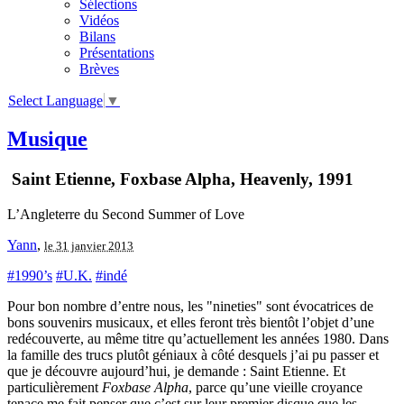
Sélections
Vidéos
Bilans
Présentations
Brèves
Select Language
▼
Musique
Saint Etienne, Foxbase Alpha, Heavenly, 1991
L’Angleterre du Second Summer of Love
Yann
,
le 31 janvier 2013
#1990’s
#U.K.
#indé
Pour bon nombre d’entre nous, les "nineties" sont évocatrices de
bons souvenirs musicaux, et elles feront très bientôt l’objet d’une
redécouverte, au même titre qu’actuellement les années 1980. Dans
la famille des trucs plutôt géniaux à côté desquels j’ai pu passer et
que je découvre aujourd’hui, je demande : Saint Etienne. Et
particulièrement
Foxbase Alpha
, parce qu’une vieille croyance
tenace me fait penser que c’est sur leur premier disque que les