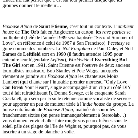
groupes donnent le meilleur…
Foxbase Alpha
de
Saint Etienne
, c’est tout un contexte. L’
ambient
house
de
The Orb
fait en Angleterre un carton, les
rave parties
se
multiplient (l’été de l’année 1989 sera baptisée "Second Summer of
Love", en référence à celui de 1967 à San Francisco), l’
ecstasy
se
gobe comme des bombecs. Le
Not Forgotten
de Paul Daley et Neil
Barnes de
Leftfield
sort en 1990 (il faudra attendre 1995 pour
entendre leur légendaire
Leftism
),
Worldwide
d’
Everything But
The Girl
sort en 1991. Saint Etienne est l’oeuvre de deux anciens
journalistes musicaux, Bob Stanley et Pete Wiggs, auxquels
viennent se joindre sur
Foxbase Alpha
les chanteuses Moira
Lambert (qui chante sur l’inusable premier morceau "Only Love
Can Break Your Heart", single accompagné d’un clip au côté DIY
tout à fait rafraîchissant !), Donna Savage, et la craquante Sarah
Cracknell, qui sera par la suite retenue comme vocaliste de service
pour apporter un peu de moiteur tiède à l’
indie house
du groupe. La
house entraînante de
Foxbase Alpha
, matinée de sonorités
franchement sixties (on pense immanquablement à Stereolab…)
vous donnera envie d’aller faire rougir vos peaux blêmes sous le
soleil pâle des plages de l’île de Wight et, pourquoi pas, de vous
inscrire à un stage de planche à voile.