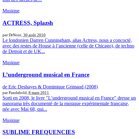
Musique
ACTRESS, Splazsh
par DrNoze,
30 août 2010
Le londonien Darren Cunningham, alias Actress, nous a concocté,
avec des restes de House à l’ancienne (celle de Chicago), de techno
de Detroit et de UK...
Musique
L’underground musical en France
de Eric Deshayes & Dominique Grimaud (2008)
par Pandabold,
8 mars 2011
Sorti en 2008, le livre "L’underground musical en France" dresse un
panorama très documenté de la musique expérimentale française,
née avec Mai 68, qui...
Musique
SUBLIME FREQUENCIES