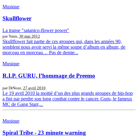
Musique
Skullflower
La transe "satanico-flower power"
par Yann,
30 mai 2012
Skullflower fait partie de ces groupes qui, dans les années 90,
semblent nous avoir servi la même soupe d’album en album, de
morceau en morceau… Pas de demie...
Musique
R.I.P. GURU, l’hommage de Preemo
par DrNoze,
27 avril 2010
Le 19 avril 2010 la moitié d’un des plus grands groupes de hip-hop
a fini par perdre son long combat contre le cancer. Guru, le fameux
MC de Gang Starr,...
Musique
Spiral Tribe - 23 minute warning