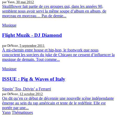
par Yann,
30 mai 2012
Skullflower fait partie de ces groupes qui, dans les années 90,
semblent nous avoir servi la même soupe d’album en album, de
morceau en morceau… Pas de demie...
Musique
Flight Muzik - DJ Diamond
par DrNoze,
5 septembre 2011
À mi-chemin entre house et hip-hop, le footwork que nous
concoctent les sorciers du juke de Chicago ne cessent d’influencer la
musique de demain. Tout comme...
Musique
ISSUE : Pig & Waves of Italy
Sippin’ Tea, Drivin’ a Ferrarri
par DrNoze,
12 octobre 2012
On dit qu’en ce début de décennie une nouvelle scène indépendante
émerge au sein du rap américain et tente de le redéfinir. Elle est
portée par une...
Yann
Thématiques