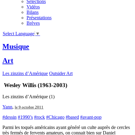
Sélections
Vidéos
Bilans
Présentations
Brèves
Select Language
▼
Musique
Art
Les zinzins d’Amérique
Outsider Art
Wesley Willis (1963-2003)
Les zinzins d’Amérique (1)
Yann
,
le 9 octobre 2011
#dessin
#1990’s
#rock
#Chicago
#based
#avant-pop
Parmi les toqués américains ayant généré un culte auprès de cercles
très fermés de fervents amateurs, on connait bien sur Daniel