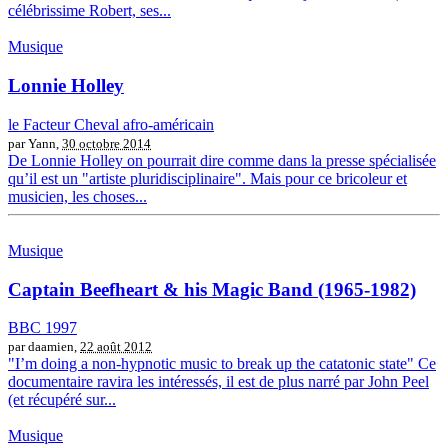
célébrissime Robert, ses...
Musique
Lonnie Holley
le Facteur Cheval afro-américain
par Yann,
30 octobre 2014
De Lonnie Holley on pourrait dire comme dans la presse spécialisée
qu’il est un "artiste pluridisciplinaire". Mais pour ce bricoleur et
musicien, les choses...
Musique
Captain Beefheart & his Magic Band (1965-1982)
BBC 1997
par daamien,
22 août 2012
"I’m doing a non-hypnotic music to break up the catatonic state" Ce
documentaire ravira les intéressés, il est de plus narré par John Peel
(et récupéré sur...
Musique