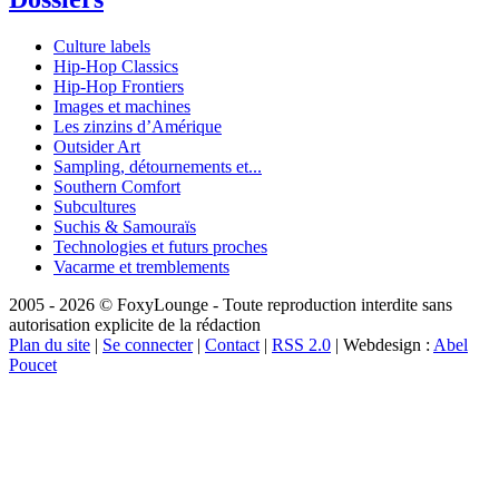
Culture labels
Hip-Hop Classics
Hip-Hop Frontiers
Images et machines
Les zinzins d’Amérique
Outsider Art
Sampling, détournements et...
Southern Comfort
Subcultures
Suchis & Samouraïs
Technologies et futurs proches
Vacarme et tremblements
2005 - 2026 © FoxyLounge - Toute reproduction interdite sans
autorisation explicite de la rédaction
Plan du site
|
Se connecter
|
Contact
|
RSS 2.0
| Webdesign :
Abel
Poucet