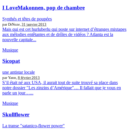
I LoveMakonnen, pop de chambre
Synthés et têtes de poupées
par DrNoze,
31 janvier 2013
Mais qui est cet hurluberlu qui poste sur internet d’étranges mixtapes
aux mélodies entêtantes et de drôles de vidéos ? Atlanta est la
nouvelle capitale...
Musique
Sicopat
une antistar locale
par Yann,
8 février 2013
S’il était né aux USA, il aurait tout de suite trouvé sa place dans
notre dossier "Les zinzins d’Amérique"… Il fallait que je vous en
parle un jour…...
Musique
Skullflower
La transe "satanico-flower power"