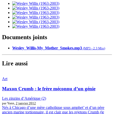
Documents joints
Wesley_Willis-My_Mother_Smokes.mp3
(
MP3
-
2.3 Mio
)
Lire aussi
Art
Maxon Crumb : le frère méconnu d’un génie
Les zinzins d’Amérique (2)
par Yann,
2 janvier 2012
Nés à Chicago d’une mère catholique sous amphet’ et d’un père
ancien marine tortionnaire, il est clair que les rejetons Crumb (le