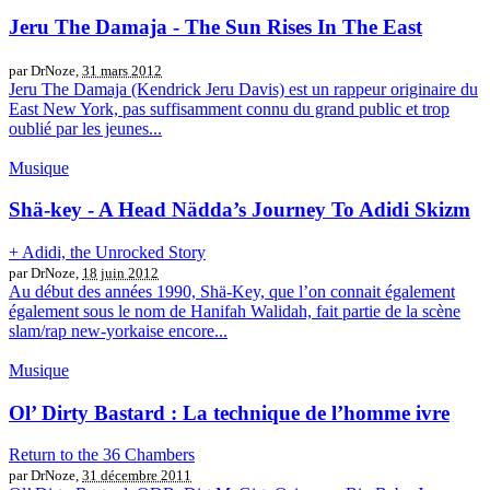
Jeru The Damaja - The Sun Rises In The East
par DrNoze,
31 mars 2012
Jeru The Damaja (Kendrick Jeru Davis) est un rappeur originaire du
East New York, pas suffisamment connu du grand public et trop
oublié par les jeunes...
Musique
Shä-key - A Head Nädda’s Journey To Adidi Skizm
+ Adidi, the Unrocked Story
par DrNoze,
18 juin 2012
Au début des années 1990, Shä-Key, que l’on connait également
également sous le nom de Hanifah Walidah, fait partie de la scène
slam/rap new-yorkaise encore...
Musique
Ol’ Dirty Bastard : La technique de l’homme ivre
Return to the 36 Chambers
par DrNoze,
31 décembre 2011