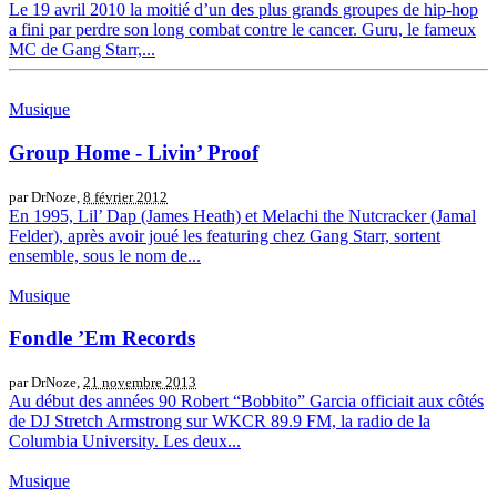
Le 19 avril 2010 la moitié d’un des plus grands groupes de hip-hop
a fini par perdre son long combat contre le cancer. Guru, le fameux
MC de Gang Starr,...
Musique
Group Home - Livin’ Proof
par DrNoze,
8 février 2012
En 1995, Lil’ Dap (James Heath) et Melachi the Nutcracker (Jamal
Felder), après avoir joué les featuring chez Gang Starr, sortent
ensemble, sous le nom de...
Musique
Fondle ’Em Records
par DrNoze,
21 novembre 2013
Au début des années 90 Robert “Bobbito” Garcia officiait aux côtés
de DJ Stretch Armstrong sur WKCR 89.9 FM, la radio de la
Columbia University. Les deux...
Musique