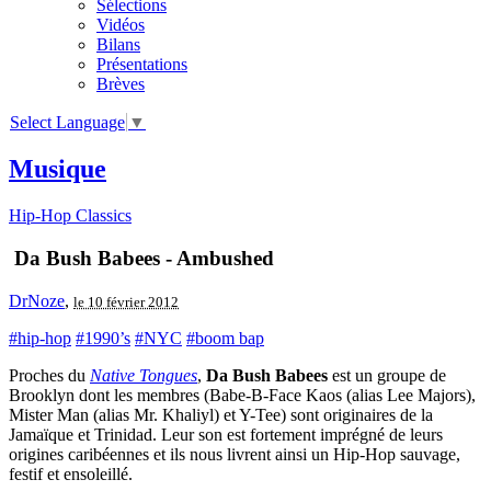
Sélections
Vidéos
Bilans
Présentations
Brèves
Select Language
▼
Musique
Hip-Hop Classics
Da Bush Babees - Ambushed
DrNoze
,
le 10 février 2012
#hip-hop
#1990’s
#NYC
#boom bap
Proches du
Native Tongues
,
Da Bush Babees
est un groupe de
Brooklyn dont les membres (Babe-B-Face Kaos (alias Lee Majors),
Mister Man (alias Mr. Khaliyl) et Y-Tee) sont originaires de la
Jamaïque et Trinidad. Leur son est fortement imprégné de leurs
origines caribéennes et ils nous livrent ainsi un Hip-Hop sauvage,
festif et ensoleillé.