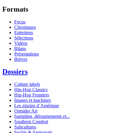
Formats
Focus
Chroniques
Entretiens
Sélections
Vidéos
Bilans
Présentations
Brèves
Dossiers
Culture labels
Hip-Hop Classics
Hip-Hop Frontiers
Images et machines
Les zinzins d’Amérique
Outsider Art
Sampling, détournements et...
Southern Comfort
Subcultures
Suchis & Samouraïs