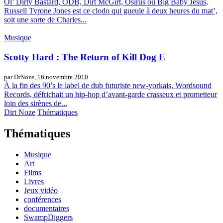
Ol’ Dirty Bastard, ODB, Dirt McGirt, Osirus ou Big Baby Jesus,
Russell Tyrone Jones est ce clodo qui gueule à deux heures du mat’,
soit une sorte de Charles...
Musique
Scotty Hard : The Return of Kill Dog E
par DrNoze,
16 novembre 2010
À la fin des 90’s le label de dub futuriste new-yorkais, Wordsound
Records, défrichait un hip-hop d’avant-garde crasseux et prometteur
loin des sirènes de...
Dirt Noze
Thématiques
Thématiques
Musique
Art
Films
Livres
Jeux vidéo
conférences
documentaires
SwampDiggers