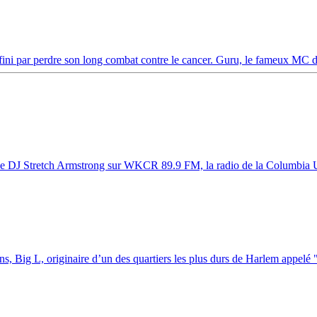
fini par perdre son long combat contre le cancer. Guru, le fameux MC d
 de DJ Stretch Armstrong sur WKCR 89.9 FM, la radio de la Columbia Un
ns, Big L, originaire d’un des quartiers les plus durs de Harlem appelé