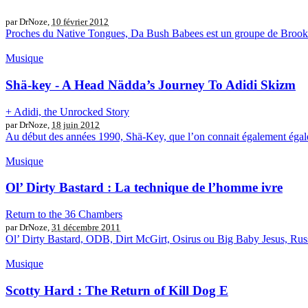
par DrNoze,
10 février 2012
Proches du Native Tongues, Da Bush Babees est un groupe de Brookly
Musique
Shä-key - A Head Nädda’s Journey To Adidi Skizm
+ Adidi, the Unrocked Story
par DrNoze,
18 juin 2012
Au début des années 1990, Shä-Key, que l’on connait également égale
Musique
Ol’ Dirty Bastard : La technique de l’homme ivre
Return to the 36 Chambers
par DrNoze,
31 décembre 2011
Ol’ Dirty Bastard, ODB, Dirt McGirt, Osirus ou Big Baby Jesus, Russel
Musique
Scotty Hard : The Return of Kill Dog E