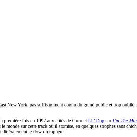
ast New York, pas suffisamment connu du grand public et trop oublié par
r la première fois en 1992 aux côtés de Guru et
Lil’ Dap
sur
I’m The Ma
t le monde sur cette track où il atomise, en quelques strophes sans chic
e littéralement le flow du rappeur.