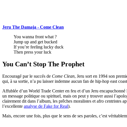
Jeru The Damaja - Come Clean
You wanna front what ?
Jump up and get bucked
If you’re feeling lucky duck
Then press your luck
You Can’t Stop The Prophet
Encouragé par le succés de
Come Clean
, Jeru sort en 1994 son premie
qui, à sa sortie, n’a pu laisser indemne aucun fan de hip-hop east coast
Affublée d’un World Trade Center en feu et d’un Jeru encapuchonné les
un message politique ou spirituel, mais on peut y trouver aussi l’apolo
clairement dit dans l’album, les prêches moralistes et afro centristes a
l’excellente
analyse de Fake for Real
).
Mais, encore une fois, plus que le sens de ses paroles, c’est véritablem