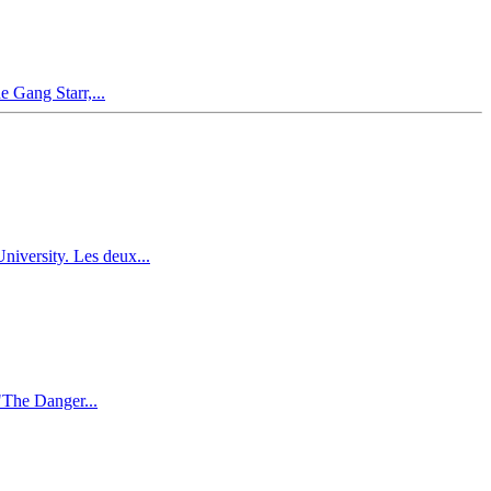
e Gang Starr,...
iversity. Les deux...
 "The Danger...