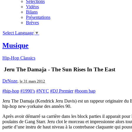
Sélections
Vidéos
Bilans
Présentations
Brèves
Select Language
▼
Musique
Hip-Hop Classics
Jeru The Damaja - The Sun Rises In The East
DrNoze
,
le 31 mars 2012
#hip-hop
#1990’s
#NYC
#DJ Premier
#boom bap
Jeru The Damaja (Kendrick Jeru Davis) est un rappeur originaire du E
hip-hop new-yorkaise des années 90.
Après avoir démarré sa carrière dans les block parties il apparait pou
poulains de Gang Starr. Jeru clot le morceau et impressionne alors tou
partie d’une instru de haut niveau à la contrebasse claquante qui pouss