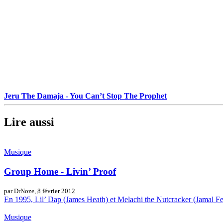
Jeru The Damaja - You Can’t Stop The Prophet
Lire aussi
Musique
Group Home - Livin’ Proof
par DrNoze,
8 février 2012
En 1995, Lil’ Dap (James Heath) et Melachi the Nutcracker (Jamal Feld
Musique