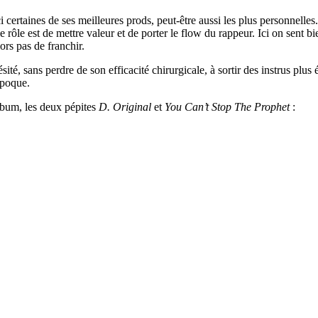
ci certaines de ses meilleures prods, peut-être aussi les plus personnell
 rôle est de mettre valeur et de porter le flow du rappeur. Ici on sent bie
ors pas de franchir.
ésité, sans perdre de son efficacité chirurgicale, à sortir des instrus plu
époque.
lbum, les deux pépites
D. Original
et
You Can’t Stop The Prophet
: