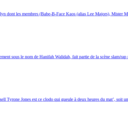
n dont les membres (Babe-B-Face Kaos (alias Lee Majors), Mister Man 
ment sous le nom de Hanifah Walidah, fait partie de la scène slam/rap 
l Tyrone Jones est ce clodo qui gueule à deux heures du mat’, soit une